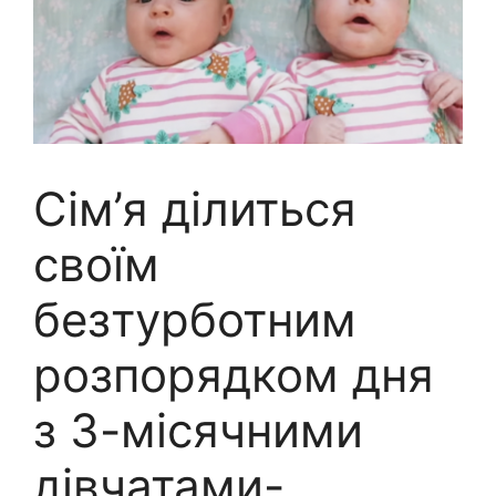
Сім’я ділиться
своїм
безтурботним
розпорядком дня
з 3-місячними
дівчатами-