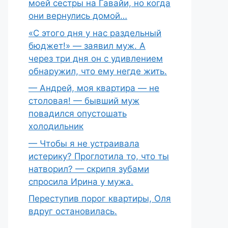
моей сестры на Гавайи, но когда
они вернулись домой…
«С этого дня у нас раздельный
бюджет!» — заявил муж. А
через три дня он с удивлением
обнаружил, что ему негде жить.
— Андрей, моя квартира — не
столовая! — бывший муж
повадился опустошать
холодильник
— Чтобы я не устраивала
истерику? Проглотила то, что ты
натворил? — скрипя зубами
спросила Ирина у мужа.
Переступив порог квартиры, Оля
вдруг остановилась.