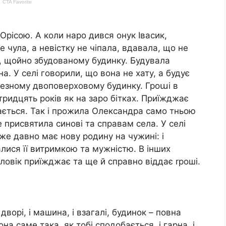
Орісою. А коли наро дився онук Івасик,
 чула, а невістку не чіпала, вдавала, що не
, щойно збудованому будинку. Будувала
. У селі говорили, що вона не хату, а будує
чезному двоповерховому будинку. Гроաі в
ридцять років як на заро бітках. Приїжджає
ртається. Так і прожила Олександра само тньою
 присвятила синові та справам села. У селі
е давно має нову родину на чужині: і
алися її витримкою та мужністю. В інших
чоловік приїжджає та ще й справно віддає rроші.
дворі, і машина, і взагалі, будинок – повна
а саме така, як тобі сподобається, і гарна, і