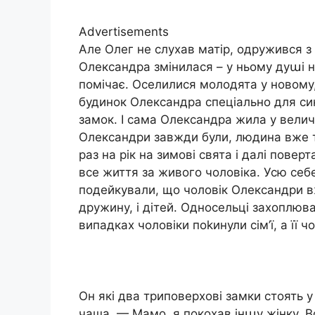
Advertisements
Але Олег не слухав матір, одружився з 
Олександра змінилася – у ньому дуաі не
помічає. Оселилися молодята у новому
будинок Олександра спеціально для сина
замок. І сама Олександра жила у вели
Олександри завжди були, людина вже т
раз на рік на зимові свята і далі пове
все життя за живого чоловіка. Усю себе
подейкували, що чоловік Олександри вж
дружину, і дітей. Односельці захоплюв
випадках чоловіки поkинули сім’ї, а її 
Он які два триповерхові замки стоять у 
чаша. — Мамо, я покохав інաу жінку. Вон