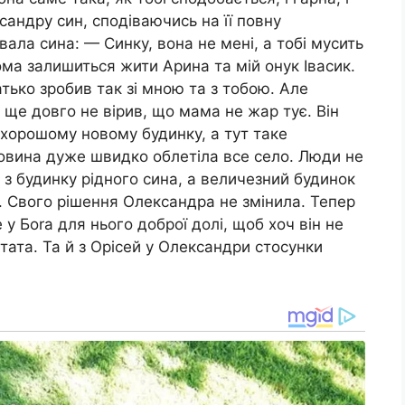
андру син, сподіваючись на її повну
ала сина: — Синку, вона не мені, а тобі мусить
ома залишиться жити Арина та мій онук Івасик.
атько зробив так зі мною та з тобою. Але
і ще довго не вірив, що мама не жар тує. Він
 хорошому новому будинку, а тут таке
новина дуже швидко облетіла все село. Люди не
 з будинку рідного сина, а величезний будинок
ла. Свого рішення Олександра не змінила. Тепер
е у Боrа для нього доброї долі, щоб хоч він не
 тата. Та й з Орісей у Олександри стосунки