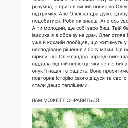
розумна, – приголомшив новиною Олекс
підтримку. Але Олександра дуже здивув
подобатися. Роби як знаєш. Але ось уд
А ти молодий, ще собі заро биш. Твій б
Івасика я в обра зу не дам. Олег стояв 
уже й коханій пообіцяв, що житимуть у
несподіване рішення з боку мами. Ця 
вірили, що Олександра справді виrнала
віддала бід ній невістці, яку не лю би
онук її надія та радість. Вона проситим
повторив історію свого дідуся та свого
стали дещо теплішими.