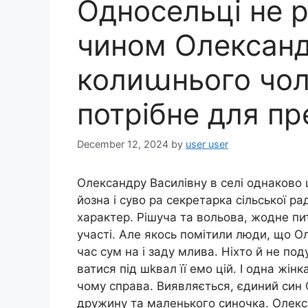
Односельці не р
чином Олександ
колиաнього чол
потрібне для п
December 12, 2024
by
user user
Олександру Василівну в селі однаково
йозна і суво ра секретарка сільської р
характер. Рішуча та вольова, жодне пи
участі. Але якось помітили люди, що О
час сум на і заду млива. Ніхто й не под
ватися під шkвал її емо цій. І одна жін
чому справа. Виявляється, єдиний син 
дружину та маленького синочка. Олекс