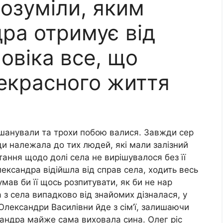
озуміли, яким
ра отримує від
овіка все, що
рекрасного життя
 шанували та трохи побою валися. Завжди сер
ади належала до тих людей, які мали залізний
тання щодо долі села не вирішувалося без її
лександра відійшла від справ села, ходить весь
умав би її щось розпитувати, як би не нар
ка з села випадково від знайомих дізналася, у
Олександри Василівни йде з сім’ї, залишаючи
андра майже сама виховала сина. Олег ріс