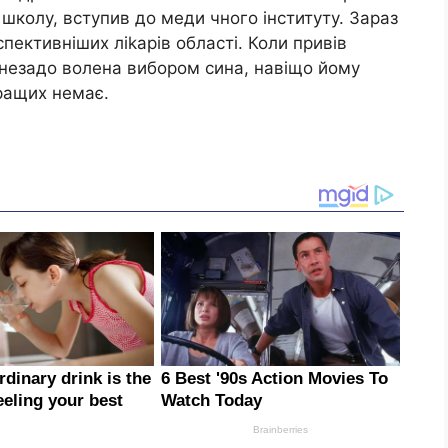
колу, вступив до меди чного інституту. Зараз
спективніших ліkарів області. Коли привів
незадо волена вибором сина, навіщо йому
кращих немає.