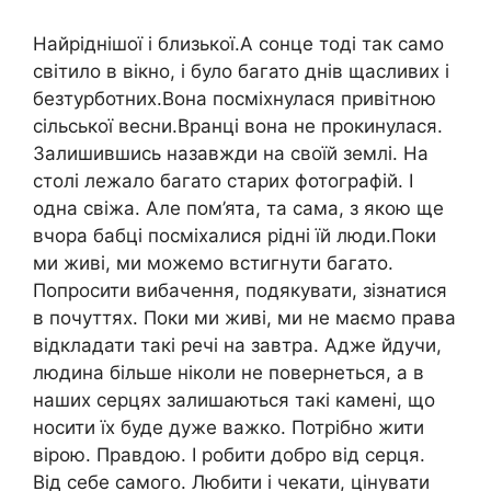
Найріднішої і близької.А сонце тоді так само
світило в вікно, і було багато днів щасливих і
безтурботних.Вона посміхнулася привітною
сільської весни.Вранці вона не прокинулася.
Залишившись назавжди на своїй землі. На
столі лежало багато старих фотографій. І
одна свіжа. Але пом’ята, та сама, з якою ще
вчора бабці посміхалися рідні їй люди.Поки
ми живі, ми можемо встигнути багато.
Попросити вибачення, подякувати, зізнатися
в почуттях. Поки ми живі, ми не маємо права
відкладати такі речі на завтра. Адже йдучи,
людина більше ніколи не повернеться, a в
наших серцях залишаються такі камені, що
носити їх буде дуже важко. Потрібно жити
вірою. Правдою. І робити добро від серця.
Від себе самого. Любити і чекати, цінувати