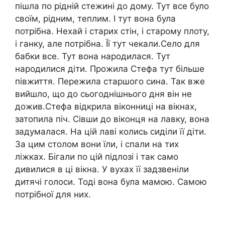
пішла по рідній стежині до дому. Тут все було
своїм, рідним, теплим. І тут вона була
потрібна. Нехай і старих стін, і старому плоту,
і ганку, але потрібна. Її тут чекали.Село для
бабки все. Тут вона народилася. Тут
народилися діти. Прожила Стефа тут більше
півжиття. Пережила старшого сина. Так вже
вийшло, що до сьогоднішнього дня він не
дожив.Стефа відкрила віконниці на вікнах,
затопила піч. Сівши до віконця на лавку, вона
задумалася. На цій лаві колись сиділи її діти.
За цим столом вони їли, і спали на тих
ліжках. Бігали по цій підлозі і так само
дивилися в ці вікна. У вухах її задзвеніли
дитячі голоси. Тоді вона була мамою. Самою
потрібної для них.