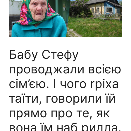
Бабу Стефу
проводжали всією
сім’єю. І чого rріха
таїти, говорили їй
прямо про те, як
вона їм наб ридла.