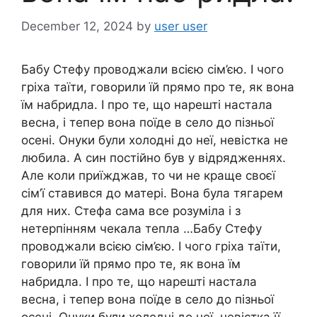
December 12, 2024
by
user user
Бабу Стефу проводжали всією сім’єю. І чого
гріха таїти, говорили їй прямо про те, як вона
їм набридла. І про те, що нарешті настала
весна, і тепер вона поїде в село до пізньої
осені. Онуки були холодні до неї, невістка не
любила. А син постійно був у відрядженнях.
Але коли приїжджав, то чи не краще своєї
сім’ї ставився до матері. Вона була тягарем
для них. Стефа сама все розуміла і з
нетерпінням чекала тепла …Бабу Стефу
проводжали всією сім’єю. І чого гріха таїти,
говорили їй прямо про те, як вона їм
набридла. І про те, що нарешті настала
весна, і тепер вона поїде в село до пізньої
осені. Онуки були холодні до неї, невістка її