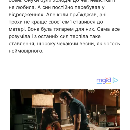
не любила. А син постійно перебував у
відрядженнях. Але коли приїжджав, ані
трохи не краще своєї сім’ї ставився до
матері. Вона була тягарем для них. Сама все
розуміла і з останніх сил терпіла таке
ставлення, щороку чекаючи весни, як чогось
неймовірного.