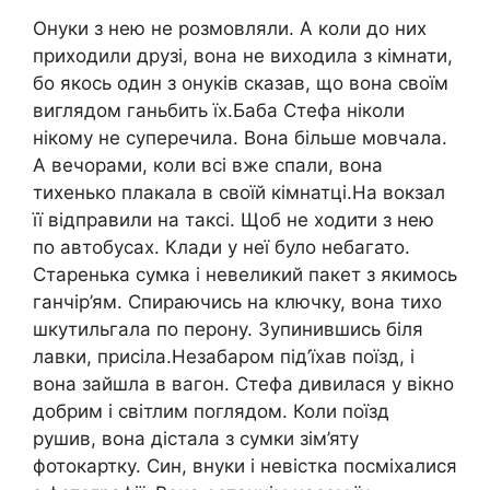
Онуки з нею не розмовляли. А коли до них
приходили друзі, вона не виходила з кімнати,
бо якось один з онуків сказав, що вона своїм
виглядом ганьбить їх.Баба Стефа ніколи
нікому не суперечила. Вона більше мовчала.
А вечорами, коли всі вже спали, вона
тихенько плакала в своїй кімнатці.На вокзал
її відправили на таксі. Щоб не ходити з нею
по автобусах. Клади y неї було небагато.
Старенька сумка і невеликий пакет з якимось
ганчір’ям. Спираючись на ключку, вона тихо
шкутильгала по перону. Зупинившись біля
лавки, присіла.Незабаром під’їхав поїзд, і
вона зайшла в вагон. Стефа дивилася у вікно
добрим і світлим поглядом. Коли поїзд
рушив, вона дістала з сумки зім’яту
фотокартку. Син, внуки і невістка посміхалися