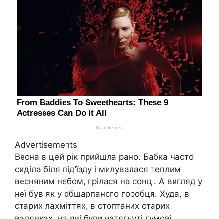
Advertisements
Весна в цей рік прийшла рано. Бабка часто
сиділа біля під’їзду і милувалася теплим
весняним небом, грілася на сонці. А вигляд у
неї був як у обшарпаного горобця. Худа, в
старих лахміттях, в стоптаних старих
валянках, на які були натягнуті гумові