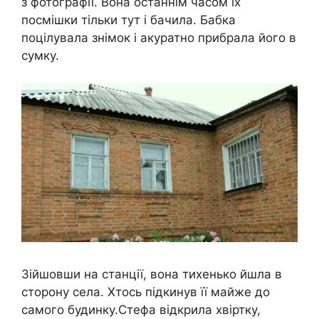
з фотографії. Вона останнім часом їх
посмішки тільки тут і бачила. Бабка
поцілувала знімок і акуратно прибрала його в
сумку.
Зійшовши на станції, вона тихенько йшла в
сторону села. Хтось підкинув її майже до
самого будинку.Стефа відкрила хвіртку,