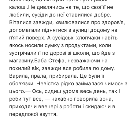
калоші.Не дивлячись на те, що свої її не
любили, сусіди до неї ставилися добре.
Віталися завжди, хвилювалися про здоров’я,
допомагали піднятися з вулиці додому на
п’ятий поверх. А сусідські хлопчаки навіть
якось носили сумку з продуктами, коли
зустрічали її по дорозі зі школи, що йде з
магазину.Баба Стефа, незважаючи на
похилий вік, завжди все робила по дому.
Варила, прала, прибирала. Це були її
обов’язки. Невістка рідко займалася чимось з
цього.— Ось, сидиш удома весь день, так і
роби тут все, — нахабно говорила вона,
приходячи ввечері з роботи і скидаючи в
передпокої взуття.