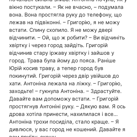
вікно постукали. – Як не вчасно, – подумала
вона. Вона простягла руку до телефону, що
лежав на підвіконні. – Григорію, я не можу
встати. Спину схопило. Я не можу двері
відчинити. – Ой, що ж робити? – Ви відчиніть
хвіртку і через город зайдіть. Григорій
відчинив стару іржаву хвіртку і зайшов у
город. Трава була йому до пояса. Раніше
Юрій косив траву, а тепер город був
покинутий. Григорій через двір увійшов до
хати. Антоніна лежала на ліжку. – Григорію,
заходьте! – гукнула Антоніна. – Здрастуйте.
Давайте вам допоможу встати. – Григорій
простягнув Антоніні руку. – Дякую вам. Я ось
дрова хотіла принести, нахилилася і все…
Антоніна трохи посиділа, стало краще. – Я
дивлюся, у вас город не кошений. Давайте я
вам приїду, скошу.