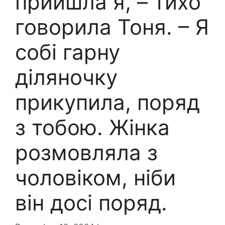
прийшла я, – тихо
говорила Тоня. – Я
собі гарну
діляночку
прикупила, поряд
з тобою. Жінка
розмовляла з
чоловіком, ніби
він досі поряд.