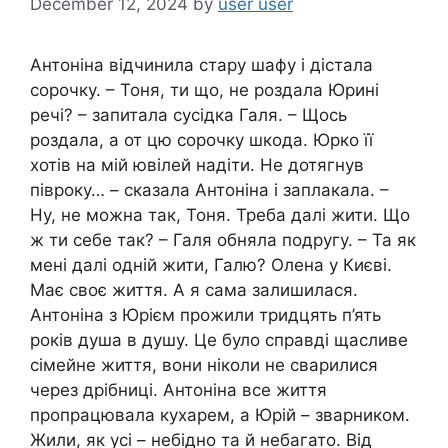
December 12, 2024
by
user user
Антоніна відчинила стару шафу і дістала
сорочку. – Тоня, ти що, не роздала Юрині
речі? – запитала сусідка Галя. – Щось
роздала, а от цю сорочку шкода. Юрко її
хотів на мій ювілей надіти. Не дотягнув
півроку… – сказала Антоніна і заплакала. –
Ну, не можна так, Тоня. Треба далі жити. Що
ж ти себе так? – Галя обняла подругу. – Та як
мені далі одній жити, Галю? Олена у Києві.
Має своє життя. А я сама залишилася.
Антоніна з Юрієм прожили тридцять п’ять
років душа в душу. Це було справді щасливе
сімейне життя, вони ніколи не сварилися
через дрібниці. Антоніна все життя
пропрацювала кухарем, а Юрій – зварником.
Жили, як усі – небідно та й небагато. Від