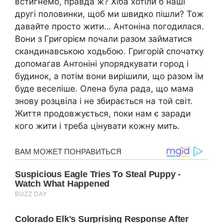
встигнемо, правда ж? Хіба хотіли б наші
другі половинки, щоб ми швидко пішли? Тож
давайте просто жити… Антоніна погодилася.
Вони з Григорієм почали разом займатися
скандинавською ходьбою. Григорій спочатку
допомагав Антоніні упорядкувати город і
будинок, а потім вони вирішили, що разом їм
буде веселіше. Олена була рада, що мама
знову розцвіла і не збирається на той світ.
Життя продовжується, поки нам є заради
кого жити і треба цінувати кожну мить.