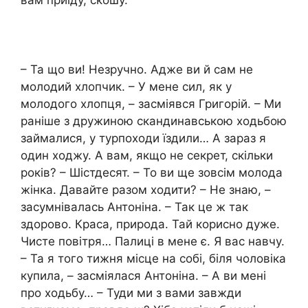
– Та що ви! Незручно. Адже ви й сам не
молодий хлопчик. – У мене сил, як у
молодого хлопця, – засміявся Григорій. – Ми
раніше з дружиною скандинавською ходьбою
займалися, у турпоходи їздили… А зараз я
один ходжу. А вам, якщо не секрет, скільки
років? – Шістдесят. – То ви ще зовсім молода
жінка. Давайте разом ходити? – Не знаю, –
засумнівалась Антоніна. – Так це ж так
здорово. Краса, природа. Тай корисно дуже.
Чисте повітря… Палиці в мене є. Я вас навчу.
– Та я того тижня місце на собі, біля чоловіка
купила, – засміялася Антоніна. – А ви мені
про ходьбу… – Туди ми з вами завжди