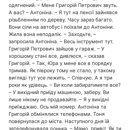
одягнений. – Мене Григорій Петрович звуть.
А вас? – Антоніна. – Я тут на пенсії зайнявся
різьбленням по дереву. Часу зараз багато.
Вони сіли на автобус і поїхали до Антоніни.
Жила вона неподалік. – Заходьте, –
запросила Антоніна. – Весь інструмент тут.
Григорій Петрович зайшов у гараж. – У
хорошому стані все, дивлюся, – сказав
Григорій. – Так, Юра у мене все в порядку
тримав. Як півроку тому не стало, у такому
вигляді тут усе лежить. – Співчую. А я три
роки як удівець. – Ви коли забиратимете все?
– У вихідний приїду машиною, заберу. Ви
лише нікому не продавайте. – Я у вихідні
приїжджаю. Ось мій номер. Антоніна та
Григорій обмінялися телефонами. Тоня
повернулася до міста. Наступного дня їй
зателефонувала донька. – Мамо, привіт. Як ти