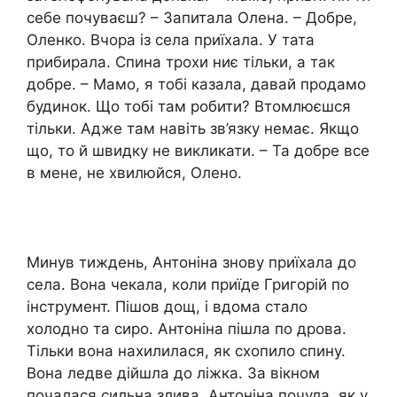
себе почуваєш? – Запитала Олена. – Добре,
Оленко. Вчора із села приїхала. У тата
прибирала. Спина трохи ниє тільки, а так
добре. – Мамо, я тобі казала, давай продамо
будинок. Що тобі там робити? Втомлюєшся
тільки. Адже там навіть зв’язку немає. Якщо
що, то й швидку не викликати. – Та добре все
в мене, не хвилюйся, Олено.
Минув тиждень, Антоніна знову приїхала до
села. Вона чекала, коли приїде Григорій по
інструмент. Пішов дощ, і вдома стало
холодно та сиро. Антоніна пішла по дрова.
Тільки вона нахилилася, як схопило спину.
Вона ледве дійшла до ліжка. За вікном
почалася сильна злива. Антоніна почула, як у