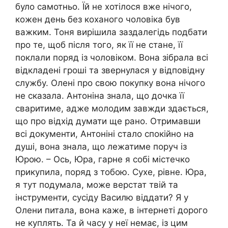
було самотньо. Їй не хотілося вже нічого,
кожен день без коханого чоловіка був
важким. Тоня вирішила заздалегідь подбати
про те, щоб після того, як її не стане, її
поклали поряд із чоловіком. Вона зібрала всі
відкладені гроші та звернулася у відповідну
службу. Олені про свою покупку вона нічого
не сказала. Антоніна знала, що дочка її
сваритиме, адже молодим завжди здається,
що про відхід думати ще рано. Отримавши
всі документи, Антоніні стало спокійно на
душі, вона знала, що лежатиме поруч із
Юрою. – Ось, Юра, гарне я собі містечко
прикупила, поряд з тобою. Сухе, рівне. Юра,
я тут подумала, може верстат твій та
інструменти, сусіду Василю віддати? Я у
Олени питала, вона каже, в інтернеті дорого
не куплять. Та й часу у неї немає, із цим