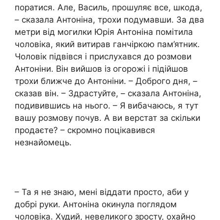
поратися. Але, Василь, прошуляє все, шкода,
– сказала Антоніна, трохи подумавши. За два
метри від могилки Юрія Антоніна помітила
чоловіка, який витирав ганчіркою пам’ятник.
Чоловік підвівся і прислухався до розмови
Антоніни. Він вийшов із огорожі і підійшов
трохи ближче до Антоніни. – Доброго дня, –
сказав він. – Здрастуйте, – сказала Антоніна,
подивившись на нього. – Я вибачаюсь, я тут
вашу розмову почув. А ви верстат за скільки
продаєте? – скромно поцікавився
незнайомець.
– Та я не знаю, мені віддати просто, аби у
добрі руки. Антоніна окинула поглядом
чоловіка. Худий, невеликого зросту, охайно