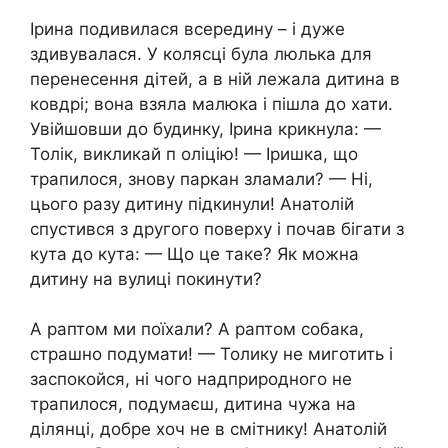
Ірина подивилася всередину – і дуже
здивувалася. У колясці була люлька для
перенесення дітей, а в ній лежала дитина в
ковдрі; вона взяла малюка і пішла до хати.
Увійшовши до будинку, Ірина крикнула: —
Толік, викликай п оліцію! — Іришка, що
трапилося, знову паркан зламали? — Ні,
цього разу дитину підкинули! Анатолій
спустився з другого поверху і почав бігати з
кута до кута: — Що це таке? Як можна
дитину на вулиці покинути?
А раптом ми поїхали? А раптом собака,
страшно подумати! — Толику не миготить і
заспокойся, ні чого надприродного не
трапилося, подумаєш, дитина чужа на
ділянці, добре хоч не в смітнику! Анатолій