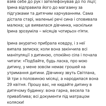
взяв себе до рук і зателефонував до по ліції;
Ірина відправила його до магазину за
підгузками та дитячим харчуванням. Сама
дістала старі, маленькі речі сина і сповивала
малюка; це виявилася дівчинка, наскільки
Ірина зрозуміла – місяців чотирьох-п’яти.
Ірина акуратно прибрала ковдру, і з неї
випала записка; коли вона закінчила всі
маніпуляції з дитиною, спокійно сіла і почала
читати: »Подбайте, будь ласка, про мою
дитину, у мене зовсім немає грошей на
утримання дитини. Дівчинку звуть Світлана,
їй три з половиною місяці, а народилася вона
29 квітня. Прошу вас, не кидайте дитину в
дитячому будинку: вона гарна, весела та
приваблива; всі документи під матрацом
коляски!