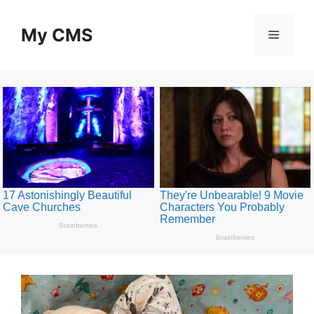
Skip
to
My CMS
Menu
content