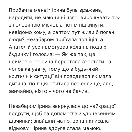
Пробачте мене!» Ірина була вражена,
народити, не маючи ні чого, вирощувати три
з половиною місяці, а потім підкинути,
невідомо кому, а раптом тут жили б погані
люди? Незабаром приїхала пол іція, а
Анатолій усе намотував кола на подвір’ї
будинку і голосив: — Як же так, це
неймовірно! Ірина перестала звертати на
чоловіка увагу, тому що в будь-якій
критичній ситуації він поводився як мала
дитина; по ліція опитала все селище, але,
звичайно, ніхто нічого не бачив.
Незабаром Ірина звернулася до найкращої
подруги, щоб та допомогла з удочеренням
дівчинки; знайшли матір, вона написала
відмову, і Ірина вдруге стала мамою.