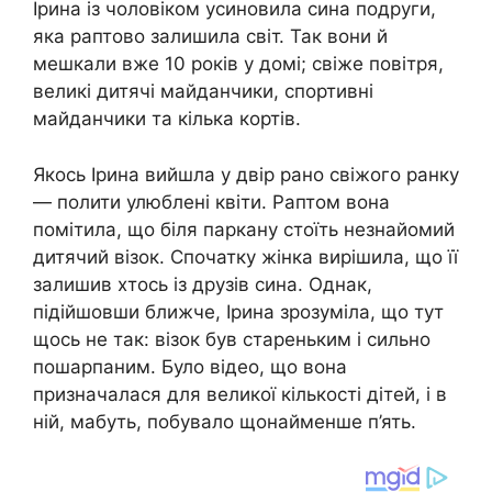
Ірина із чоловіком усиновила сина подруги,
яка раптово залишила світ. Так вони й
мешкали вже 10 років у домі; свіже повітря,
великі дитячі майданчики, спортивні
майданчики та кілька кортів.
Якось Ірина вийшла у двір рано свіжого ранку
— полити улюблені квіти. Раптом вона
помітила, що біля паркану стоїть незнайомий
дитячий візок. Спочатку жінка вирішила, що її
залишив хтось із друзів сина. Однак,
підійшовши ближче, Ірина зрозуміла, що тут
щось не так: візок був стареньким і сильно
пошарпаним. Було відео, що вона
призначалася для великої кількості дітей, і в
ній, мабуть, побувало щонайменше п’ять.