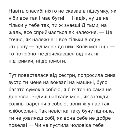
Навіть спасибі ніхто не сказав в підсумку, як
ніби все так і має бути! — Надія, ну це не
тільки у тебе так, ти ж знаєш! Дітьми, на
жаль, все сприймається як належне. — Це
точно, як належне! І все тільки в одну
сторону — від мене до них! Коли мені що —
то потрібно-не дочекаєшся від них ні
підтримки, ні допомоги.
Тут поверталася від сестри, попросила сина
зустріти мене на вокзалі на машині, було
багато сумок з собою, я б їх точно сама не
донесла. Родичі напхали мені, як завжди,
солінь, варення з собою, вони ж у нас такі
хлібосольні. Так невістка таку бучу підняла,
ти не уявляєш собі, як вона себе не добре
повела! — Чи не пустила чоловіка тебе