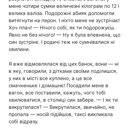
мене чотири сумки величезні кілограм по 12 і
велика валіза. Подорожні абияк допомогли
витягнути на перон. І ніхто мене не зустрічає!
Хоч плач! — Нічого собі, як ти подорожуєш.
Явно не без нічого! — Ну я була впевнена, що
син зустріне. І родичі теж не сумнівалися ні
хвилини.
Я вже відмовлялася від цих банок, вони — ні
в яку, говорили, з дітками своїми поділишся,
у них в місті все куплено, а це все
смачненьке і домашнє! Посадили мене в
вагон, все поставили, кажуть, чого тобі
хвилюватися, в столиці син забере. — І як ти
викрутилася? — Викрутилася, звичайно, не
пропала — носій підійшов, таксі викликала
собі відразу.