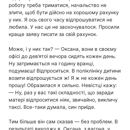
роботу треба триматися, начальство не
злити, щоб бути дійсно на хорошому рахунку
у них. Я ось свого часу відпрошуватися не
любила. У нас це не заохочувалося. Просили
краще заяву писати за свій рахунок.
Може, і у них так? — Оксана, вони в своєму
офісі до дев’ятої вечора сидять кожен день.
Ну затримається на годину вранці,
подумаєш! Відпроситься. В поліклініку дитини
возити відпрошується ж! Я ж не кожен день
прошу! Образилася я сильно. Невістці кажу:
— Ну, раз у вас такі складності, що заради
матері відпроситися ніяк, звичайно, викличу
таксі. Все-таки думала, син приїде.
Тим більше він сам сказав — без проблем. В
результаті виходжу я, Оксана, з вагона, у