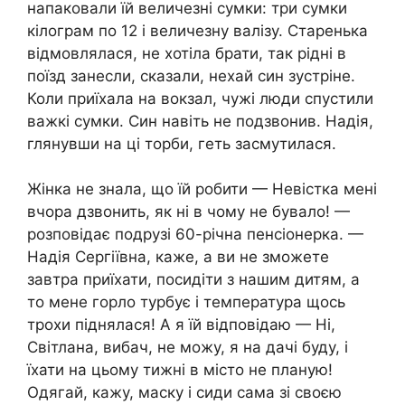
напаковали їй величезні сумки: три сумки
кілограм по 12 і величезну валізу. Старенька
відмовлялася, не хотіла брати, так рідні в
поїзд занесли, сказали, нехай син зустріне.
Коли приїхала на вокзал, чужі люди спустили
важкі сумки. Син навіть не подзвонив. Надія,
глянувши на ці торби, геть засмутилася.
Жінка не знала, що їй робити — Невістка мені
вчора дзвонить, як ні в чому не бувало! —
розповідає подрузі 60-річна пенсіонерка. —
Надія Сергіївна, каже, а ви не зможете
завтра приїхати, посидіти з нашим дитям, а
то мене горло турбує і температура щось
трохи піднялася! А я їй відповідаю — Ні,
Світлана, вибач, не можу, я на дачі буду, і
їхати на цьому тижні в місто не планую!
Одягай, кажу, маску і сиди сама зі своєю