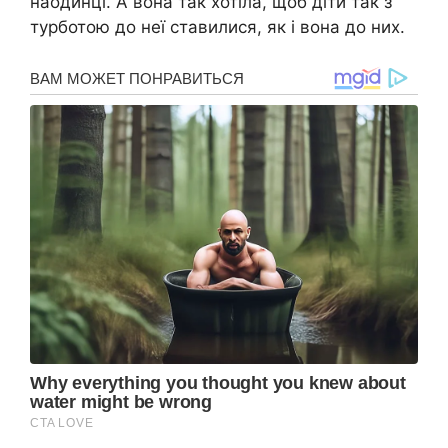
наодинці. А вона так хотіла, щоб діти так з
турботою до неї ставилися, як і вона до них.