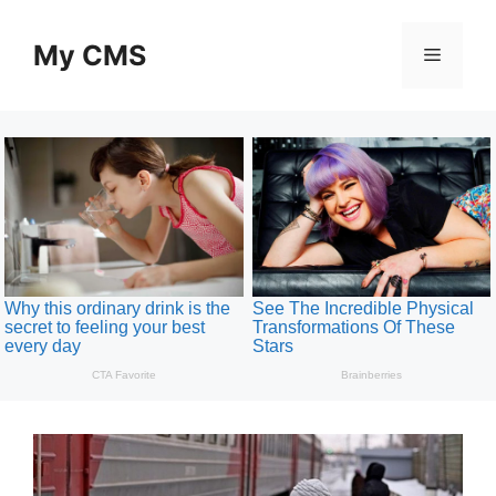
Skip
to
My CMS
Menu
content