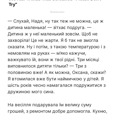
— Слухай, Надя, ну так теж не можна, це ж
дитина маленька! — зітхає подруга. —
Дитина ж у неї маленький зовсім. Щоб не
захворіла! Це не жарти. Я б так не змогла
сказати. Ну і потім, з такою температурою і з
немовлям на руках — м’яко кажучи,
важкувато їй, вони ж твої рідні. Три місяці
виповнилося дитяти тільки? — Три з
половиною вже! А як можна, Оксана, скажи?
Я втомилася вже бути наймичкою у дітей. Я
шість років чесно намагалася подружитися з
дружиною мого сина.
На весілля подарувала їм велику суму
грошей, з ремонтом добре допомогла. Кухню,