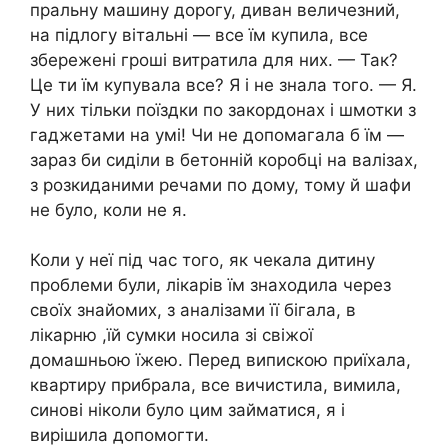
пральну машину дорогу, диван величезний,
на підлогу вітальні — все їм купила, все
збережені гроші витратила для них. — Так?
Це ти їм купувала все? Я і не знала того. — Я.
У них тільки поїздки по закордонах і шмотки з
гаджетами на умі! Чи не допомагала б їм —
зараз би сиділи в бетонній коробці на валізах,
з розкиданими речами по дому, тому й шафи
не було, коли не я.
Коли у неї під час того, як чекала дитину
проблеми були, лікарів їм знаходила через
своїх знайомих, з аналізами її бігала, в
лікарню ,їй сумки носила зі свіжої
домашньою їжею. Перед випискою приїхала,
квартиру прибрала, все вичистила, вимила,
синові ніколи було цим займатися, я і
вирішила допомогти.