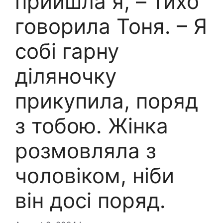
прийшла я, – тихо
говорила Тоня. – Я
собі гарну
діляночку
прикупила, поряд
з тобою. Жінка
розмовляла з
чоловіком, ніби
він досі поряд.