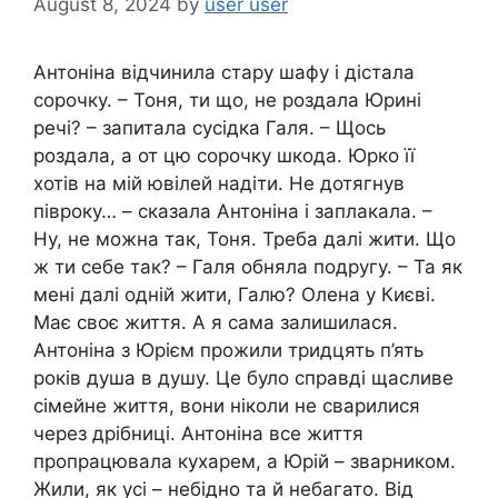
August 8, 2024
by
user user
Антоніна відчинила стару шафу і дістала
сорочку. – Тоня, ти що, не роздала Юрині
речі? – запитала сусідка Галя. – Щось
роздала, а от цю сорочку шкода. Юрко її
хотів на мій ювілей надіти. Не дотягнув
півроку… – сказала Антоніна і заплакала. –
Ну, не можна так, Тоня. Треба далі жити. Що
ж ти себе так? – Галя обняла подругу. – Та як
мені далі одній жити, Галю? Олена у Києві.
Має своє життя. А я сама залишилася.
Антоніна з Юрієм прожили тридцять п’ять
років душа в душу. Це було справді щасливе
сімейне життя, вони ніколи не сварилися
через дрібниці. Антоніна все життя
пропрацювала кухарем, а Юрій – зварником.
Жили, як усі – небідно та й небагато. Від