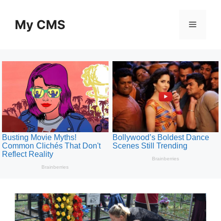
Skip
to
My CMS
Menu
content