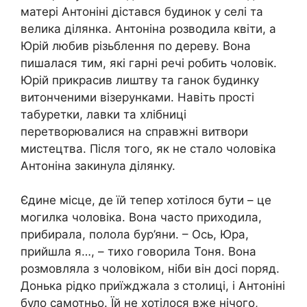
матері Антоніні дістався будинок у селі та
велика ділянка. Антоніна розводила квіти, а
Юрій любив різьблення по дереву. Вона
пишалася тим, які гарні речі робить чоловік.
Юрій прикрасив лиштву та ганок будинку
витонченими візерунками. Навіть прості
табуретки, лавки та хлібниці
перетворювалися на справжні витвори
мистецтва. Після того, як не стало чоловіка
Антоніна закинула ділянку.
Єдине місце, де їй тепер хотілося бути – це
могилка чоловіка. Вона часто приходила,
прибирала, полола бур’яни. – Ось, Юра,
прийшла я…, – тихо говорила Тоня. Вона
розмовляла з чоловіком, ніби він досі поряд.
Донька рідко приїжджала з столиці, і Антоніні
було самотньо. Їй не хотілося вже нічого,