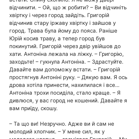
відчинити. – Ой, що ж робити? – Ви відчиніть
хвіртку і через город зайдіть. Григорій
відчинив стару іржаву хвіртку і зайшов у
город. Трава була йому до пояса. Раніше
Юрій косив траву, а тепер город був
покинутий. Григорій через двір увійшов до
хати. Антоніна лежала на ліжку. – Григорію,
заходьте! – гукнула Антоніна. – Здрастуйте.
Давайте вам допоможу встати. – Григорій
простягнув Антоніні руку. – Дякую вам. Я ось
дрова хотіла принести, нахилилася і все…
Антоніна трохи посиділа, стало краще. – Я
дивлюся, у вас город не кошений. Давайте я
вам приїду, скошу.
– Та що ви! Незручно. Адже ви й сам не
молодий хлопчик. – У мене сил, як у