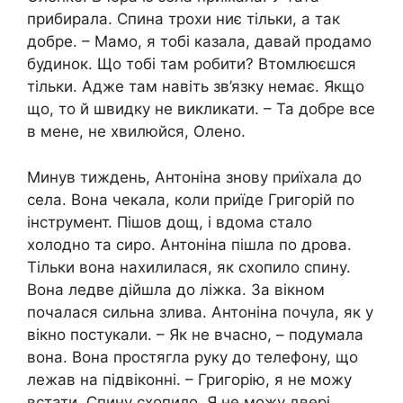
прибирала. Спина трохи ниє тільки, а так
добре. – Мамо, я тобі казала, давай продамо
будинок. Що тобі там робити? Втомлюєшся
тільки. Адже там навіть зв’язку немає. Якщо
що, то й швидку не викликати. – Та добре все
в мене, не хвилюйся, Олено.
Минув тиждень, Антоніна знову приїхала до
села. Вона чекала, коли приїде Григорій по
інструмент. Пішов дощ, і вдома стало
холодно та сиро. Антоніна пішла по дрова.
Тільки вона нахилилася, як схопило спину.
Вона ледве дійшла до ліжка. За вікном
почалася сильна злива. Антоніна почула, як у
вікно постукали. – Як не вчасно, – подумала
вона. Вона простягла руку до телефону, що
лежав на підвіконні. – Григорію, я не можу
встати. Спину схопило. Я не можу двері