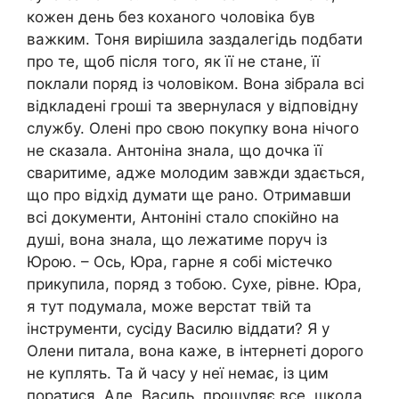
кожен день без коханого чоловіка був
важким. Тоня вирішила заздалегідь подбати
про те, щоб після того, як її не стане, її
поклали поряд із чоловіком. Вона зібрала всі
відкладені гроші та звернулася у відповідну
службу. Олені про свою покупку вона нічого
не сказала. Антоніна знала, що дочка її
сваритиме, адже молодим завжди здається,
що про відхід думати ще рано. Отримавши
всі документи, Антоніні стало спокійно на
душі, вона знала, що лежатиме поруч із
Юрою. – Ось, Юра, гарне я собі містечко
прикупила, поряд з тобою. Сухе, рівне. Юра,
я тут подумала, може верстат твій та
інструменти, сусіду Василю віддати? Я у
Олени питала, вона каже, в інтернеті дорого
не куплять. Та й часу у неї немає, із цим
поратися. Але, Василь, прошуляє все, шкода,