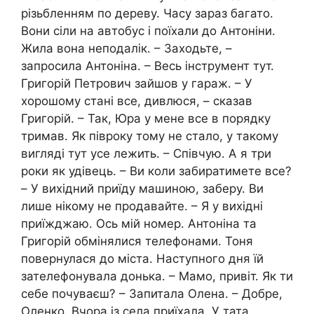
різьбленням по дереву. Часу зараз багато.
Вони сіли на автобус і поїхали до Антоніни.
Жила вона неподалік. – Заходьте, –
запросила Антоніна. – Весь інструмент тут.
Григорій Петрович зайшов у гараж. – У
хорошому стані все, дивлюся, – сказав
Григорій. – Так, Юра у мене все в порядку
тримав. Як півроку тому не стало, у такому
вигляді тут усе лежить. – Співчую. А я три
роки як удівець. – Ви коли забиратимете все?
– У вихідний приїду машиною, заберу. Ви
лише нікому не продавайте. – Я у вихідні
приїжджаю. Ось мій номер. Антоніна та
Григорій обмінялися телефонами. Тоня
повернулася до міста. Наступного дня їй
зателефонувала донька. – Мамо, привіт. Як ти
себе почуваєш? – Запитала Олена. – Добре,
Оленко. Вчора із села приїхала. У тата