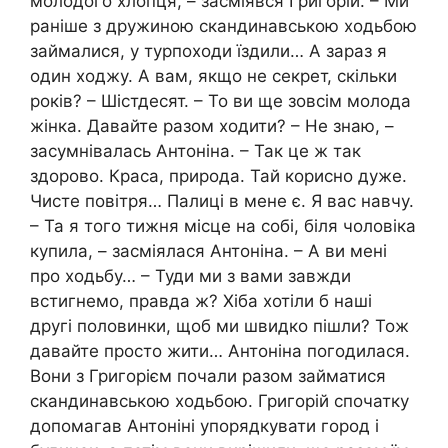
молодого хлопця, – засміявся Григорій. – Ми
раніше з дружиною скандинавською ходьбою
займалися, у турпоходи їздили… А зараз я
один ходжу. А вам, якщо не секрет, скільки
років? – Шістдесят. – То ви ще зовсім молода
жінка. Давайте разом ходити? – Не знаю, –
засумнівалась Антоніна. – Так це ж так
здорово. Краса, природа. Тай корисно дуже.
Чисте повітря… Палиці в мене є. Я вас навчу.
– Та я того тижня місце на собі, біля чоловіка
купила, – засміялася Антоніна. – А ви мені
про ходьбу… – Туди ми з вами завжди
встигнемо, правда ж? Хіба хотіли б наші
другі половинки, щоб ми швидко пішли? Тож
давайте просто жити… Антоніна погодилася.
Вони з Григорієм почали разом займатися
скандинавською ходьбою. Григорій спочатку
допомагав Антоніні упорядкувати город і