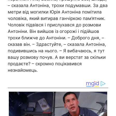
– сказала Антоніна, трохи подумавши. За два
метри від могилки Юрія Антоніна помітила
чоловіка, який витирав ганчіркою пам’ятник.
Чоловік підвівся і прислухався до розмови
Антоніни. Він вийшов із огорожі і підійшов
трохи ближче до Антоніни. – Доброго дня, –
сказав він. – Здрастуйте, – сказала Антоніна,
подивившись на нього. – Я вибачаюсь, я тут
вашу розмову почув. А ви верстат за скільки
продаєте? – скромно поцікавився
незнайомець.