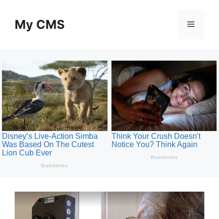
Skip
to
My CMS
Menu
content