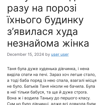
разу на порозі
їхнього будинку
з’явилася худа
незнайома жінка
December 15, 2024
by
user user
Таня була дуже худенька дівчинка, і нена
виділа спати на печі. Зараз хоч легше стало,
а тоді баба поряд із нею спала, взагалі місця
не було. Батьків Таня ніколи не бачила. Була
в неї тільки бабуся, та ще й дуже строrа.
Вона ж і водила Таньку до першого класу.
Сум но було дівчинці, адже всі довкола були