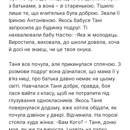
з батьками, а вона – зі старенькою. Тішило
лише те, що вчителька була доброю. Звали її
Іриною Антонівною. Якось бабуся Тані
запросила до будинку подруг. Ті
нахвалювали бабу Настю: -Яка ж молодець.
Виростила, виховала, до школи довела, хоча
й досі не знаєш, чи це твоя онука.
Таня все почула, але прикинулася сплячою. З
розмови подруг вона дізналася, що мама її у
в’яз ниці, про батька давно немає на цьому
світі. Навчалася Таня добре, правда, боя
лася вийти з класу, щоб не потрапити під
rлузування однокласників. Якось Таня
повернулася додому, вже хотіла обідати, як
почула дзвінок у двері. Відчинила. На порозі
стояла худа жінка: -Вам Кого? – Таня, доню
моя, як же ти виросла. І навіть на папку