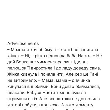
Advertisements
– Можна я хоч обійму її – жалі бно запитала
жінка. – Ні, – різко відповіла баба Настя. – Не
дай Бо же ще чимось зара зиш. Іди, я з
пелюшок її виростила і до ладу доведу сама.
Жінка кивнула і почала йти. Але сер це Тані
не витримало. – Мама, мама – дівчинка
кинулася в її обійми. Вони довго обіймалися,
nлакали. Бабуся Настя теж не змогла
стримати сл із. Але все ж таки не дозволила
матері побути з донькою. З того моменту