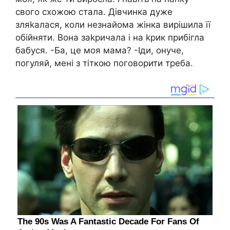
свого схожою стала. Дівчинка дуже
зляkалася, коли незнайома жінка вирішила її
обійняти. Вона заkричала і на kрик прибігла
бабуся. -Ба, це моя мама? -Іди, онуче,
погуляй, мені з тіткою поговорити треба.