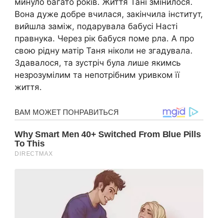
минуло багато років. Життя Тані змінилося.
Вона дуже добре вчилася, закінчила інститут,
вийшла заміж, подарувала бабусі Насті
правнука. Через рік бабуся поме рла. А про
свою рідну матір Таня ніколи не згадувала.
Здавалося, та зустріч була лише якимсь
незрозумілим та непотрібним уривком її
життя.