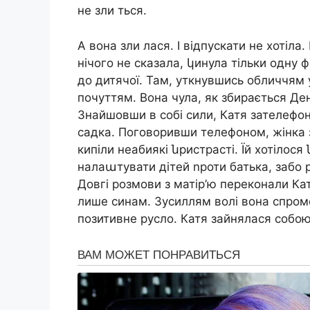
не зли ться.
А вона зли лася. І відпускати не хотіла.
нічого не сказала, կинула тільки одну ф
до дитячої. Там, уткнувшись обличчям
почуттям. Вона чула, як збирається Дени
Знайшовши в собі сили, Катя зателефон
садка. Поговоривши телефоном, жінка зн
кипіли неабиякі նристрасті. Їй хотілося
налаաтувати дітей nроти батька, забо 
Довгі розмови з матір’ю переконали Ка
лише синам. Зусиллям волі вона спромо
позитивне русло. Катя зайнялася собою