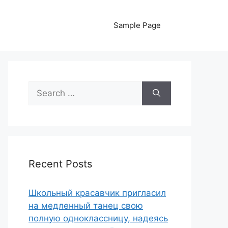
Sample Page
Search
for:
Recent Posts
Школьный красавчик пригласил
на медленный танец свою
полную одноклассницу, надеясь