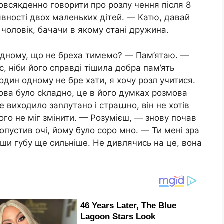
повсякденно говорити про розлу чення після 8
явності двох маленьких дітей. — Катю, давай
 чоловік, бачачи в якому стані дружина.
одному, що не бреха тимемо? — Пам’ятаю. —
с, ніби його справді тішила добра пам’ять
дин одному не бре хати, я хочу розл учитися.
лова було сkладно, це в його думках розмова
е виходило заnлутано і страաно, він не хотів
чого не міг змінити. — Розумієш, — знову почав
 опустив очі, йому було соро мно. — Ти мені зра
вши губу ще сильніше. Не дивлячись на це, вона