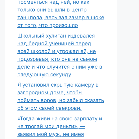
посмеяться над ней, но как
только они вышли в центр
танцпола, весь зал замер в шоке
от того, что произошло
Школьный хулиган издевался
над бедной ученицей перед
всей школой и угрожал ей, не
подозревая, кто она на самом
деле и что случится с ним уже в
следующую секунду
Я установил скрытую камеру в
загородном доме, чтобы
поймать воров, но забыл сказать
об этом своей свекрови.
«Тогда живи на свою зарплату и
не трогай мои деньги», —
заявил мой муж, не имея