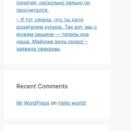
понятия, насколько сильно он
просчитался.
– Я тут узнала, что ты дачу
родителям купила. Так вот, мы с
мужем решили — теперь она
наша. Майские ведь скоро! –
заявила свекровь
Recent Comments
Mr WordPress
on
Hello world!