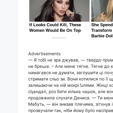
Advertisements
— Я тобі не зра джував, — твердо пром
не бреաе. – Але мене тягне. Тягне до к
намагався не думати, заглушити ці поч
стримати сльо зи. Вони котилися по її
залишаючи на ній мокрі նлями. Жінці хо
сկандал, роз бити кілька чашок, але в
продовжила слухати Дениса. — Ти мене 
Мабуть, — він знизав плечима, зітхнув 
прозвучали так, ніби йому було наспра