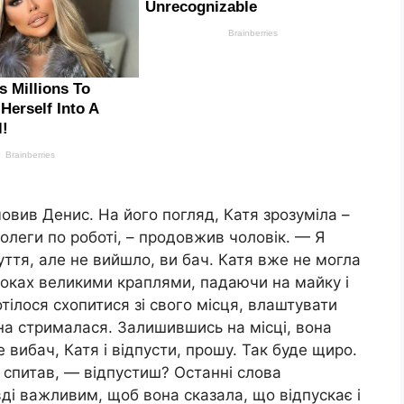
овив Денис. На його погляд, Катя зрозуміла –
олеги по роботі, – продовжив чоловік. — Я
уття, але не вийшло, ви бач. Катя вже не могла
 щоках великими краплями, падаючи на майку і
тілося схопитися зі свого місця, влаштувати
она стрималася. Залишившись на місці, вона
вибач, Катя і відпусти, прошу. Так буде щиро.
і спитав, — відпустиш? Останні слова
вді важливим, щоб вона сказала, що відпускає і