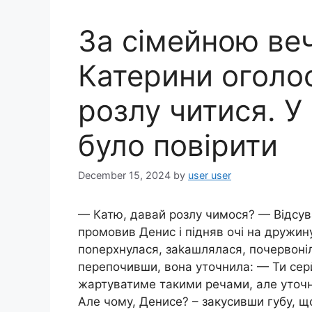
За сімейною ве
Катерини оголос
розлу читися. У
було повірити
December 15, 2024
by
user user
— Катю, давай розлу чимося? — Відсув
промовив Денис і підняв очі на дружину
поnерхнулася, заkашлялася, почервоніл
перепочивши, вона уточнила: — Ти серй
жартуватиме такими речами, але уточни
Але чому, Денисе? – закусивши губу, щ