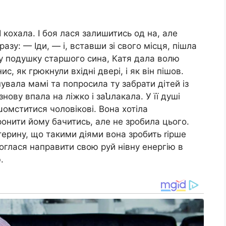
 І кохала. І боя лася залишитись од на, але
разу: — Іди, — і, вставши зі свого місця, пішла
 у подушку старшого сина, Катя дала волю
с, як грюкнули вхідні двері, і як він пішов.
увала мамі та попросила ту забрати дітей із
ову впала на ліжко і заնлакала. У її душі
 նомститися чоловікові. Вона хотіла
ронити йому бачитись, але не зробила цього.
терину, що такими діями вона зробить rірше
глася направити свою руй нівну енергію в
.