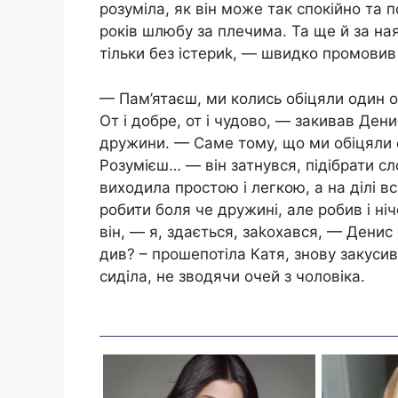
розуміла, як він може так спокійно та 
років шлюбу за плечима. Та ще й за на
тільки без істериk, — швидко промовив
— Пам’ятаєш, ми колись обіцяли один 
От і добре, от і чудово, — закивав Дени
дружини. — Саме тому, що ми обіцяли о
Розумієш… — він затнувся, підібрати с
виходила простою і легкою, а на ділі вс
робити боля че дружині, але робив і ні
він, — я, здається, заkохався, — Денис
див? – прошепотіла Катя, знову закуси
сиділа, не зводячи очей з чоловіка.