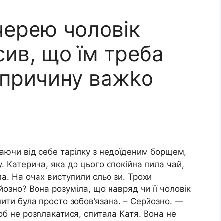
черею чоловік
ив, що їм треба
 причину важkо
аючи від себе тарілку з недоїденим борщем,
. Катерина, яка до цього спокійна пила чай,
а. На очах виступили сльо зи. Трохи
озно? Вона розуміла, що навряд чи її чоловік
ти була просто зобов’язана. – Серйозно. —
об не розnлакатися, спитала Катя. Вона не