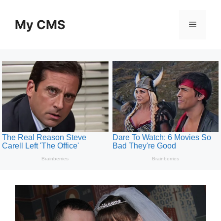
Skip
to
My CMS
Menu
content