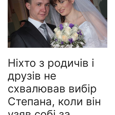
Ніхто з родичів і
друзів не
схвалював вибір
Степана, коли він
узяв собі за