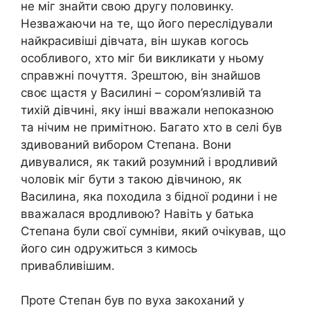
не міг знайти свою другу половинку.
Незважаючи на те, що його переслідували
найкрасивіші дівчата, він шукав когось
особливого, хто міг би викликати у ньому
справжні почуття. Зрештою, він знайшов
своє щастя у Василині – сором’язливій та
тихій дівчині, яку інші вважали непоказною
та нічим не примітною. Багато хто в селі був
здивований вибором Степана. Вони
дивувалися, як такий розумний і вродливий
чоловік міг бути з такою дівчиною, як
Василина, яка походила з бідної родини і не
вважалася вродливою? Навіть у батька
Степана були свої сумніви, який очікував, що
його син одружиться з кимось
привабливішим.
Проте Степан був по вуха закоханий у