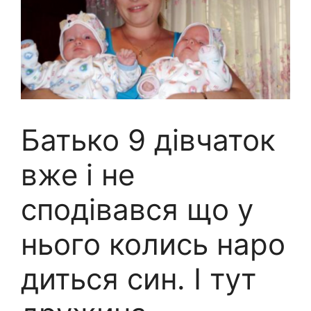
Батько 9 дівчаток
вже і не
сподівався що у
нього колись наро
диться син. І тут