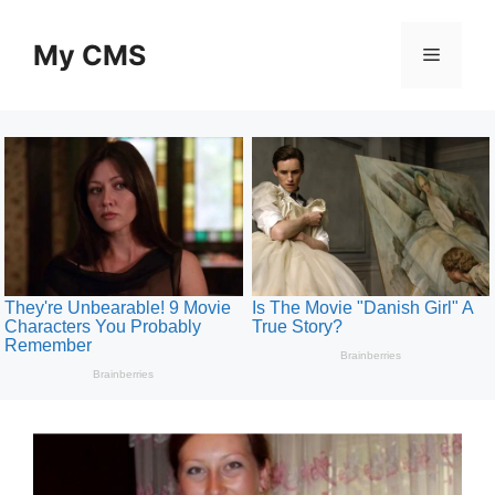
Skip
to
My CMS
Menu
content