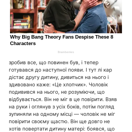
зробив все, що повинен був, і тепер
готувався до наступної появи. І тут лі кар
дістає другу дитину, дивиться на нього і
здивовано каже: «Це хлопчик». Чоловік
подивився на нього, не розуміючи, що
відбувається. Він не міг в це повірити. Взяв
на руки і оглянув з усіх боків, потім погляд
зупиняли на одному місці — чоловік не міг
повірити своєму щастю. Він ще довго не
хотів повертати дитину матері: боявся, що