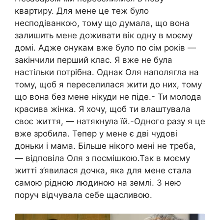
квартиру. Для мене це теж було
несподіванкою, тому що думала, що вона
залишить мене доживати вік одну в моєму
домі. Адже онукам вже було по сім років —
закінчили перший клас. Я вже не була
настільки потрібна. Однак Оля наполягла на
тому, щоб я переселилася жити до них, тому
що вона без мене нікуди не піде.- Ти молода
красива жінка. Я хочу, щоб ти влаштувала
своє життя, — натякнула їй.-Одного разу я це
вже зробила. Тепер у мене є дві чудові
доньки і мама. Більше нікого мені не треба,
— відповіла Оля з посмішкою.Так в моєму
житті з’явилася дочка, яка для мене стала
самою рідною людиною на землі. З нею
поруч відчувала себе щасливою.