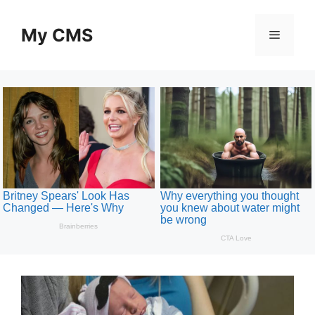
Skip
to
My CMS
Menu
content