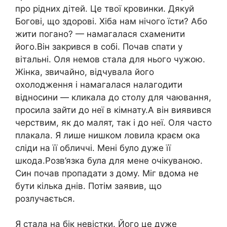
про рідних дітей. Це твої кровинки. Дякуй
Богові, що здорові. Хіба нам нічого їсти? Або
жити погано? — намагалася схаменити
його.Він закрився в собі. Почав спати у
вітальні. Оля немов стала для нього чужою.
Жінка, звичайно, відчувала його
охолодження і намагалася налагодити
відносини — кликала до столу для чаювання,
просила зайти до неї в кімнату.А він виявився
черствим, як до малят, так і до неї. Оля часто
плакала. Я лише нишком ловила краєм ока
сліди на її обличчі. Мені було дуже її
шкода.Розв’язка була для мене очікуваною.
Син почав пропадати з дому. Міг вдома не
бути кілька днів. Потім заявив, що
розлучається.
Я стала на бік невістки. Його це дуже