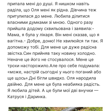
припала мені до душі. Я нишком навіть
раділа, що Оля мені як рідна. Дівчина теж
притулилася до мене. Любила ділитися
власними думками зі мною. Одного разу
прийшла додому схвильована і заявила:-
Мама, я була у лікаря. Він мені сказав, що я
вагітна.- Добре, доню! Не хвилюйся ти так. Я
допоможу тобі. Для мене це дуже радісна
звістка.Син прийняв таку новину холодно.
Неначе це його не стосувалося. Мене це
трохи насторожило.Але про себе подумала:
«може, настрій сьогодні у нього поганий або
ще щось».Дні бігли швидко. Оля народила
двійню. Для мене це була неабияка радість.
Я любила дітей. А це були мої дві внучки —
Катруся і Даринка.