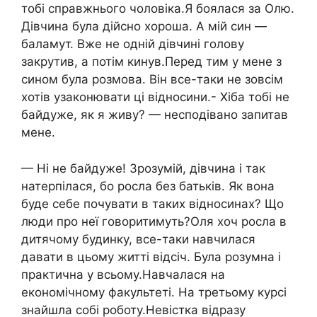
тобі справжнього чоловіка.Я боялася за Олю.
Дівчина була дійсно хороша. А мій син —
баламут. Вже не одній дівчині голову
закрутив, а потім кинув.Перед тим у мене з
сином була розмова. Він все-таки не зовсім
хотів узаконювати ці відносини.- Хіба тобі не
байдуже, як я живу? — несподівано запитав
мене.
— Ні не байдуже! Зрозумій, дівчина і так
натерпілася, бо росла без батьків. Як вона
буде себе почувати в таких відносинах? Що
люди про неї говоритимуть?Оля хоч росла в
дитячому будинку, все-таки навчилася
давати в цьому житті відсіч. Була розумна і
практична у всьому.Навчалася на
економічному факультеті. На третьому курсі
знайшла собі роботу.Невістка відразу