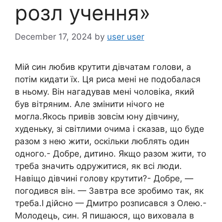
розл учення»
December 17, 2024
by
user user
Мій син любив крутити дівчатам голови, а
потім кидати їх. Ця риса мені не подобалася
в ньому. Він нагадував мені чоловіка, який
був вітряним. Але змінити нічого не
могла.Якось привів зовсім юну дівчину,
худеньку, зі світлими очима і сказав, що буде
разом з нею жити, оскільки люблять один
одного.- Добре, дитино. Якщо разом жити, то
треба значить одружитися, як всі люди.
Навіщо дівчині голову крутити?- Добре, —
погодився він. — Завтра все зробимо так, як
треба.І дійсно — Дмитро розписався з Олею.-
Молодець, син. Я пишаюся, що виховала в