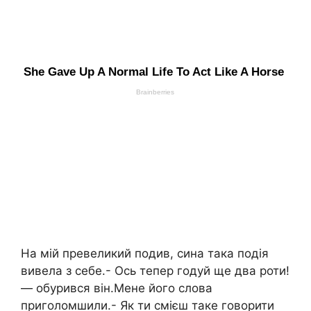
На мій превеликий подив, сина така подія
вивела з себе.- Ось тепер годуй ще два роти!
— обурився він.Мене його слова
приголомшили.- Як ти смієш таке говорити