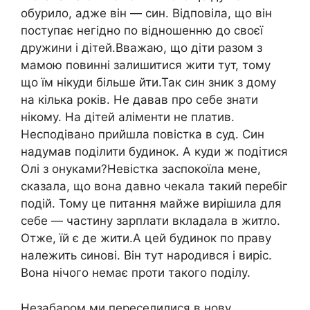
обурило, адже він — син. Відповіла, що він
поступає негідно по відношенню до своєї
дружини і дітей.Вважаю, що діти разом з
мамою повинні залишитися жити тут, тому
що їм нікуди більше йти.Так син зник з дому
на кілька років. Не давав про себе знати
нікому. На дітей аліменти не платив.
Несподівано прийшла повістка в суд. Син
надумав поділити будинок. А куди ж подітися
Олі з онуками?Невістка заспокоїла мене,
сказала, що вона давно чекала такий перебіг
подій. Тому це питання майже вирішила для
себе — частину зарплати вкладала в житло.
Отже, їй є де жити.А цей будинок по праву
належить синові. Він тут народився і виріс.
Вона нічого немає проти такого поділу.
Незабаром ми переселилися в нову