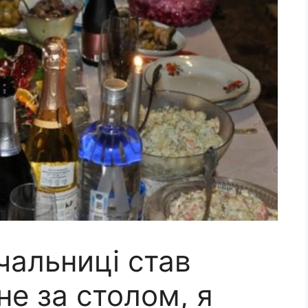
чальниці став
не за столом, я