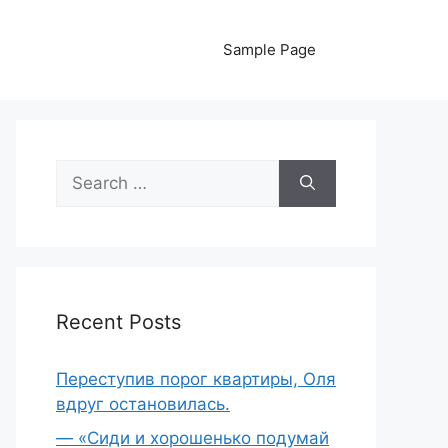
Sample Page
Search
for:
Recent Posts
Переступив порог квартиры, Оля
вдруг остановилась.
— «Сиди и хорошенько подумай