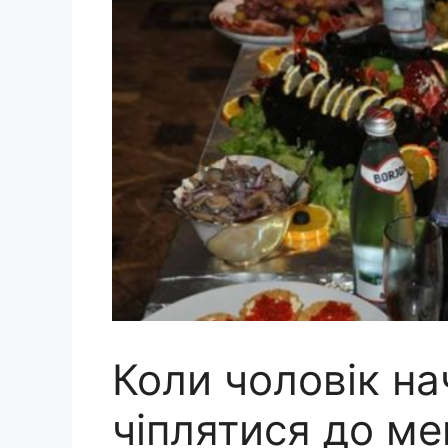
Коли чоловік на
чіплятися до ме