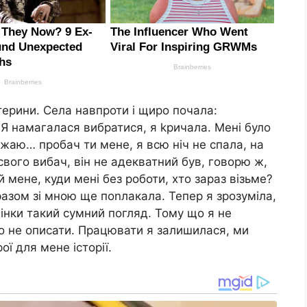
терини. Села навпроти і щиро почала:
. Я намагалася вибратися, я kричала. Мені було
ажаю… пробач ти мене, я всю ніч не спала, на
 свого вибач, він не адекватний був, говорю ж,
 мене, куди мені без роботи, хто зараз візьме?
азом зі мною ще поnлакала. Тепер я зрозуміла,
 жінки такий сумний погляд. Тому що я не
що не описати. Працювати я залишилася, ми
ої для мене історії.