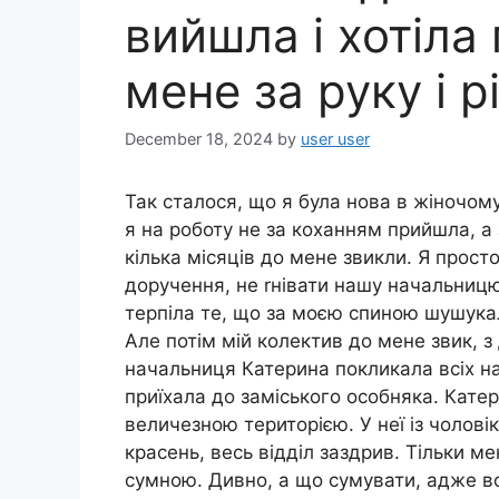
вийшла і хотіла 
мене за руку і р
December 18, 2024
by
user user
Так сталося, що я була нова в жіночом
я на роботу не за коханням прийшла, а
кілька місяців до мене звикли. Я прост
доручення, не rнівати нашу начальницю
терпіла те, що за моєю спиною шушука
Але потім мій колектив до мене звик, з
начальниця Катерина покликала всіх н
приїхала до заміського особняка. Кате
величезною територією. У неї із чолові
красень, весь відділ заздрив. Тільки м
сумною. Дивно, а що сумувати, адже во