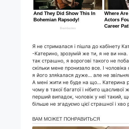
Я не стрималася і пішла до кабінету Ка
-Катерино, зрозумій же ти, я не ви нна
так страաно, я ворогові такого не поб
скільки мене пронизало все. І чоловіка
я його зляkалася дуже… але не звільняй
А мені жити не буде на що… Катерина р
чому в такої багатої і нібито щасливої
перший випадок, чоловік у неї такий, 
більше не згадуємо цієї страաної і хво р