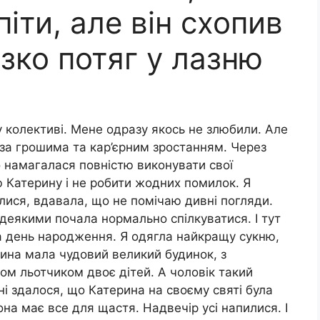
піти, але він схопив
ізко потяг у лазню
у колективі. Мене одразу якось не злюбили. Але
 за грошима та кар’єрним зростанням. Через
о намагалася повністю виконувати свої
 Катерину і не робити жодних помилок. Я
лися, вдавала, що не помічаю дивні погляди.
 деякими почала нормально спілкуватися. І тут
а день народження. Я одягла найкращу сукню,
рина мала чудовий великий будинок, з
ком льотчиком двоє дітей. А чоловік такий
ені здалося, що Катерина на своєму святі була
на має все для щастя. Надвечір усі напилися. І