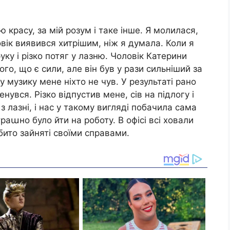
ю красу, за мій розум і таке інше. Я молилася,
овік виявився хитрішим, ніж я думала. Коли я
уку і різко потяг у лазню. Чоловік Катерини
го, що є сили, але він був у рази сильніший за
у музику мене ніхто не чув. У результаті рано
нувся. Різко відпустив мене, сів на підлогу і
 з лазні, і нас у такому вигляді побачила сама
аաно було йти на роботу. В офісі всі ховали
нібито зайняті своїми справами.