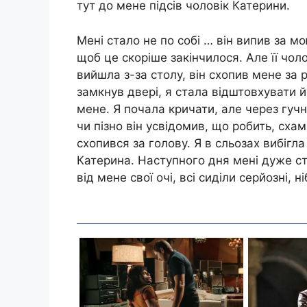
тут до мене підсів чоловік Катерини.
Мені стало не по собі … він випив за мо
щоб це скоріше закінчилося. Але її чол
вийшла з-за столу, він схопив мене за р
замкнув двері, я стала відштовхувати йо
мене. Я почала кричати, але через гучн
чи пізно він усвідомив, що робить, схаме
схопився за голову. Я в сльозах вибігла
Катерина. Наступного дня мені дуже стр
від мене свої очі, всі сиділи серйозні, 