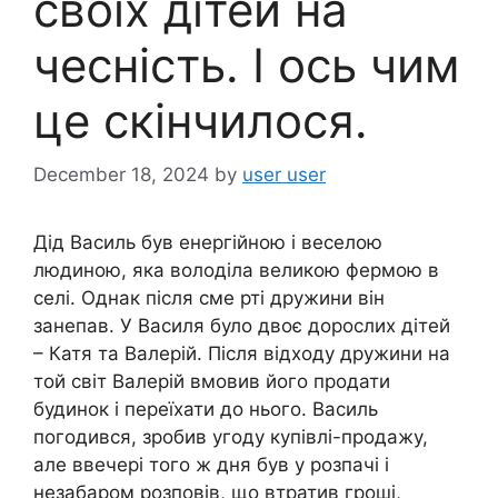
своїх дітей на
чесність. І ось чим
це скінчилося.
December 18, 2024
by
user user
Дід Василь був енергійною і веселою
людиною, яка володіла великою фермою в
селі. Однак після сме рті дружини він
занепав. У Василя було двоє дорослих дітей
– Катя та Валерій. Після відходу дружини на
той світ Валерій вмовив його продати
будинок і переїхати до нього. Василь
погодився, зробив угоду купівлі-продажу,
але ввечері того ж дня був у розпачі і
незабаром розповів, що втратив гроші,