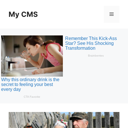
Skip
to
My CMS
Menu
content