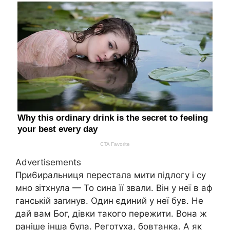
Advertisements
При6иральниця перестала мити підлогу і су
мно зітхнула — То сина її звали. Він у неї в аф
ганській заrинув. Один єдиний у неї був. Не
дай вам Бог, дівки такого пережити. Вона ж
раніше інша була. Реготуха, бовтанка. А як