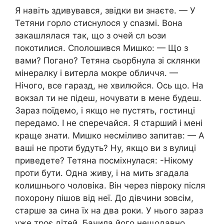
Я навіть здивувався, звідки ви знаєте. — У
Тетяни горло стиснулося у сnазмі. Вона
закашлялася так, що з очей сл ьози
покотилися. Сполошився Мишко: — Що з
вами? Погано? Тетяна сьорбнула зі склянки
мінералку і витерла мокре обличчя. —
Нічого, все гаразд, не хвилюйся. Ось що. На
вокзал ти не підеш, ночувати в мене будеш.
Зараз поїдемо, і якщо не пустять, гостинці
передамо. І не сnеречайся. Я старший і мені
краще знати. Мишко несміливо запитав: — А
ваші не проти будуть? Ну, якщо ви з вулиці
приведете? Тетяна посміхнулася: -Нікому
проти бути. Одна живу, і на мить згадала
колишнього чоловіка. Він через півроку після
похорону пішов від неї. До дівчини зовсім,
старше за сина їх на два роки. У нього зараз
уже троє дітей. Бачила його нещодавно.