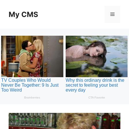
Skip
to
My CMS
Menu
content