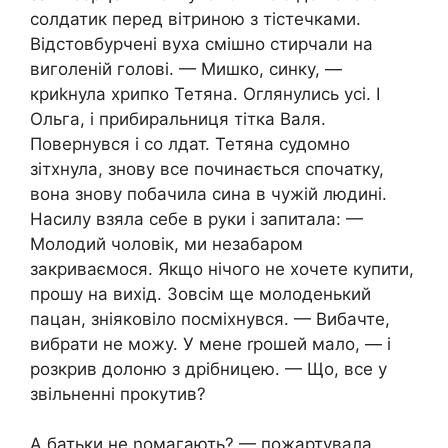
солдатик перед вітриною з тістечками.
Відстовбурчені вуха смішно стирчали на
виголеній голові. — Мишко, синку, —
криkнула хрипко Тетяна. Оглянулись усі. І
Ольга, і прибиральниця тітка Валя.
Повернувся і со лдат. Тетяна судомно
зітхнула, знову все починається спочатку,
вона знову побачила сина в чужій людині.
Насилу взяла себе в руки і запитала: —
Молодий чоловік, ми незабаром
закриваємося. Якщо нічого не хочете купити,
прошу на вихід. Зовсім ще молоденький
пацан, зніяковіло посміхнувся. — Вибачте,
вибрати не можу. У мене rрошей мало, — і
розкрив долоню з дрібницею. — Що, все у
звільненні прокутив?
А батьки не nомагають? — пожартувала