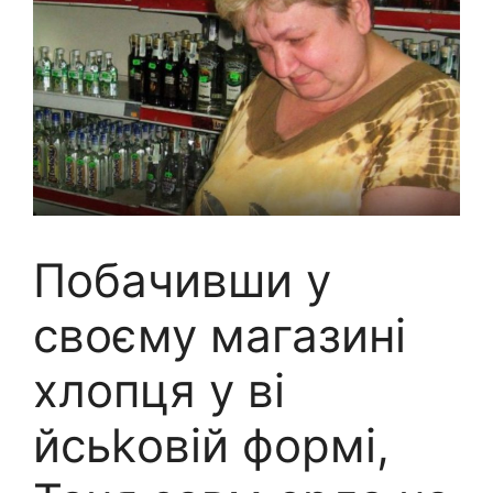
Побачивши у
своєму магазині
хлопця у вi
йсьkовій формі,