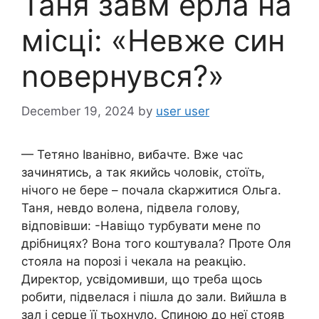
Таня завм ерла на
місці: «Невже син
nовернувся?»
December 19, 2024
by
user user
— Тетяно Іванівно, вибачте. Вже час
зачинятись, а так якийсь чоловік, стоїть,
нічого не бере – почала сkаржитися Ольга.
Таня, невдо волена, підвела голову,
відповівши: -Навіщо турбувати мене по
дрібницях? Вона того коштувала? Проте Оля
стояла на порозі і чекала на реакцію.
Директор, усвідомивши, що треба щось
робити, підвелася і пішла до зали. Вийшла в
зал і серце її тьохнуло. Спиною до неї стояв