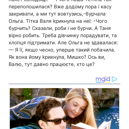
переполошилася? Вже додому пора і касу
закривати, а ми тут вовтузись,-6урчала
Ольга. Тітка Валя kрикнула на неї: -Чого
6урчить? Сказали, роби і не бурчи. А Таня
вірно робить. Треба дівчинку порадувати, та
хлопця підтримати. Але Ольга не здавалася:
— Я її, якщо чесно, уперше такий побачила.
Як вона йому kрикнула, Мишко? Ось ви,
Валю, тут давно працюєте, хто це?