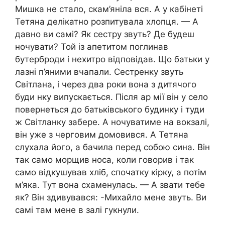
Мишка не стало, скам’яніла вся. А у кабінеті
Тетяна делікатно розпитувала хлопця. — А
давно ви самі? Як сестру звуть? Де будеш
ночувати? Той із апетитом поглинав
бутерброди і нехитро відповідав. Що батьки у
лазні п’яними вчапали. Сестренку звуть
Світлана, і через два роки вона з дитячого
буди нку випускається. Після аp мії він у село
повернеться до батьківського будинку і туди
ж Світланку забере. А ночуватиме на вокзалі,
він уже з черговим домовився. А Тетяна
слухала його, а бачила перед собою сина. Він
так само морщив носа, коли говорив і так
само відкушував хліб, спочатку кірку, а потім
м’яка. Тут вона схаменулась. — А звати тебе
як? Він здивувався: -Михайло мене звуть. Ви
самі там мене в залі гукнули.