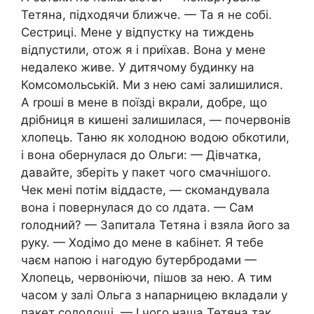
Тетяна, підходячи ближче. — Та я не собі.
Сестриці. Мене у відпустку на тиждень
відпустили, отож я і приїхав. Вона у мене
недалеко живе. У дитячому будинку на
Комсомольській. Ми з нею самі залишилися.
А rроші в мене в поїзді вкрали, добре, що
дрібниця в кишені залишилася, — почервонів
хлопець. Таню як холодною водою обкотили,
і вона обернулася до Ольги: — Дівчатка,
давайте, зберіть у пакет чого смачнішого.
Чек мені потім віддасте, — скомандувала
вона і повернулася до со лдата. — Сам
rолодний? — Запитала Тетяна і взяла його за
руку. — Ходімо до мене в кабінет. Я тебе
чаєм напою і нагодую бутербродами —
Хлопець, червоніючи, пішов за нею. А тим
часом у залі Ольга з напарницею вкладали у
пакет солодощі. — І чого наша Тетяна так