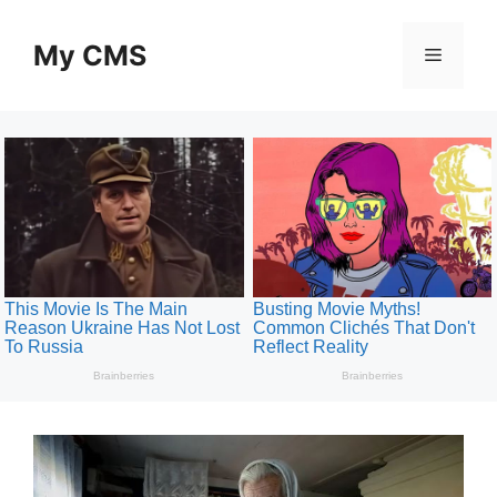
Skip
to
My CMS
Menu
content