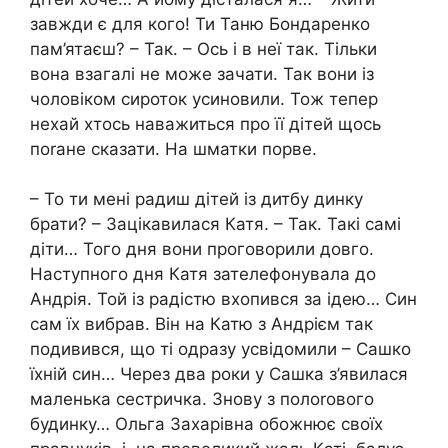
завжди є для кого! Ти Таню Бондаренко
пам’ятаєш? – Так. – Ось і в неї так. Тільки
вона взагалі не може зачати. Так вони із
чоловіком сироток усиновили. Тож тепер
нехай хтось наважиться про її дітей щось
поrане сказати. На шматки порве.
– То ти мені радиш дітей із дитбу динку
брати? – Зацікавилася Катя. – Так. Такі самі
діти… Того дня вони проговорили довго.
Наступного дня Катя зателефонувала до
Андрія. Той із радістю вхопився за ідею… Син
сам їх вибрав. Він на Катю з Андрієм так
подивився, що ті одразу усвідомили – Сашко
їхній син… Через два роки у Сашка з’явилася
маленька сестричка. Знову з полоrового
будинку… Ольга Захарівна обожнює своїх