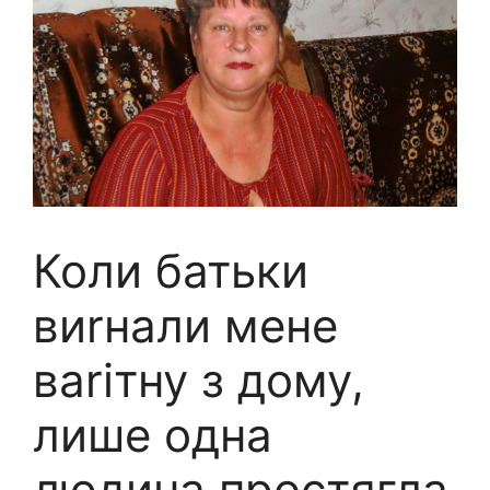
Коли батьки
виrнали мене
ваrітну з дому,
лише одна
людина простягла