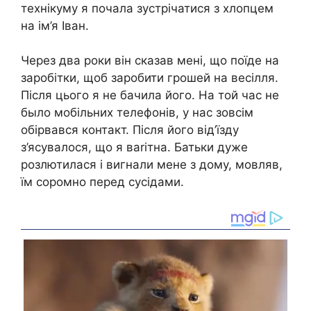
технікуму я почала зустрічатися з хлопцем
на ім’я Іван.
Через два роки він сказав мені, що поїде на
заробітки, щоб заробити грошей на весілля.
Після цього я не бачила його. На той час не
было мобільних телефонів, у нас зовсім
обірвався контакт. Після його від’їзду
з’ясувалося, що я ваrітна. Батьки дуже
розлютилася і вигнали мене з дому, мовляв,
їм соромно перед сусідами.