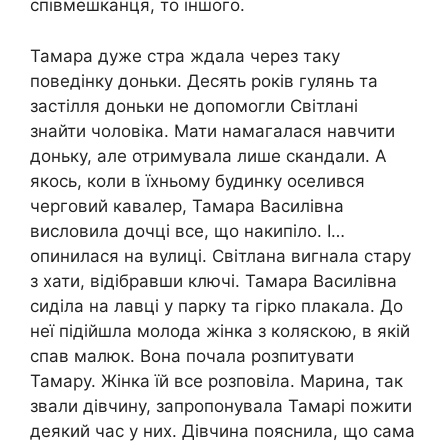
співмешканця, то іншого.
Тамара дуже стра ждала через таку
поведінку доньки. Десять років гулянь та
застілля доньки не допомогли Світлані
знайти чоловіка. Мати намагалася навчити
доньку, але отримувала лише скандали. А
якось, коли в їхньому будинку оселився
черговий кавалер, Тамара Василівна
висловила дочці все, що накипіло. І…
опинилася на вулиці. Світлана вигнала стару
з хати, відібравши ключі. Тамара Василівна
сиділа на лавці у парку та гірко плакала. До
неї підійшла молода жінка з коляскою, в якій
спав малюк. Вона почала розпитувати
Тамару. Жінка їй все розповіла. Марина, так
звали дівчину, запропонувала Тамарі пожити
деякий час у них. Дівчина пояснила, що сама