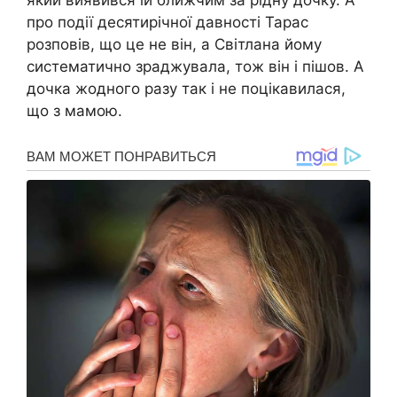
про події десятирічної давності Тарас
розповів, що це не він, а Світлана йому
систематично зраджувала, тож він і пішов. А
дочка жодного разу так і не поцікавилася,
що з мамою.