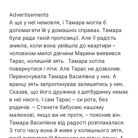
Advertisements
А ще у неї немовля, і Тамара могла б
допомагати їй у домашніх справах. Тамара
була рада такій пропозиції. Але її радість
зникла, коли вона увійшла до квартири –
чоловіком милої дівчини Марини виявився
Тарас, колишній зять . Тамара хотіла
повернутися і піти. Але Тарас не дозволив.
Переночувала Тамара Василівна у них. А
вранці зять запропонував залишитись у них.
Сказав, що його дружина з дитбудинку немає
в неї нікого. І сам Тарас – си рота, без
родичів. – Станете бабусею нашому
малюкові, якщо ви не проти, – пояснив він.
Тамара Василівна від радості розплакалася.
З того часу вона й живе у колишнього зятя,
який виявився їй ближчим за рідну дочку. А