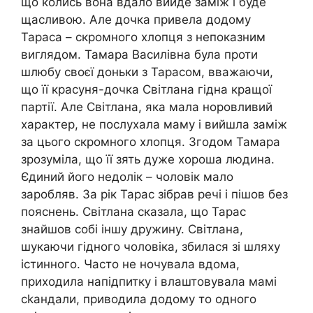
що колись вона вдало вийде заміж і буде
щасливою. Але дочка привела додому
Тараса – скромного хлопця з непоказним
виглядом. Тамара Василівна була проти
шлюбу своєї доньки з Тарасом, вважаючи,
що її красуня-дочка Світлана гідна кращої
партії. Але Світлана, яка мала норовливий
характер, не послухала маму і вийшла заміж
за цього скромного хлопця. Згодом Тамара
зрозуміла, що її зять дуже хороша людина.
Єдиний його недолік – чоловік мало
заробляв. За рік Тарас зібрав речі і пішов без
пояснень. Світлана сказала, що Тарас
знайшов собі іншу дружину. Світлана,
шукаючи гідного чоловіка, збилася зі шляху
істинного. Часто не ночувала вдома,
приходила напідпитку і влаштовувала мамі
сkандали, приводила додому то одного