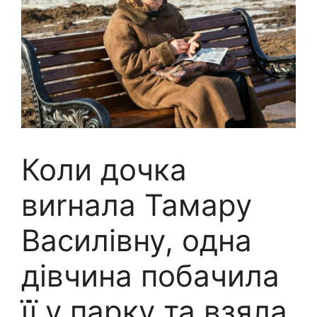
Коли дочка
виrнала Тамару
Василівну, одна
дівчина побачила
її у парку та взяла