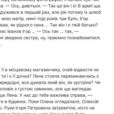
 — Ось, дивіться. — Так це він і є! В армії ще.
одружився в перший раз, але рік потому їх шлюб
в мою матір, мені тоді років три було, Ігор
ав, як рідного сина … Так він і є твій батько?
пис Іванов Ігор … — Ось так … так, —
я зведена сестра, ну, приємно познайомитися.
…
її в місцевому магазинчику, очей відвести не
 ти і є її дочка? Лена стояла переминаючись з
ередодні, все думала який він, як зустріне? Чи
чоловік з густою сивиною, але ще виглядає
це Лена. У нас до тебе важлива справа, —
е в будинок. Поки Олена оглядалася, Олексій
ю. Руки Ігоря Петровича затремтіли, ніхто не