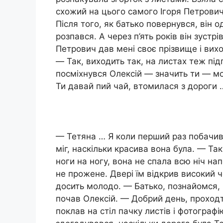
схожий на цього самого Ігоря Петровича.
Після того, як батько повернувся, він 
розпався. А через п’ять років він зустрі
Петрович дав мені своє прізвище і вихов
— Так, виходить так, на листах теж під
посміхнувся Олексій — значить ти — мо
Ти давай пий чай, втомилася з дороги 
— Тетяна … Я коли перший раз побачив 
міг, наскільки красива вона була. — Так
ноги на ногу, вона не спала всю ніч нап
не прожене. Двері їм відкрив високий 
досить молодо. — Батько, познайомся, 
почав Олексій. — Добрий день, проходт
поклав на стіл пачку листів і фотографі