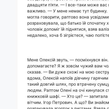
двадцяти п’яти. — І все-таки може вас 
важливо. — У мене немає тут будинку. 
могла говорити, раптово вона усвідомила
розраховувала, що батько їй спочатку 
чоловік допоміг їй піднятися, взяв валі
недалеко, хоча б зігрієтеся, чаю поп’є
Мене Олексій звуть, — посміхнувся він
допомагаєте? Я ж зовсім чужий вам чол
сказав. — Ви дуже схожі на мою сестру
вдома, Олексій напоїв дівчину гарячим
такий довгий шлях, про втрачену сумцу
людям. Раптом Олені на очі кинулася ст
книжковій шафі. — Хто це? — запитала 
вітчим. Ігор Петрович. А що? Ви знайом
розпакувала згорток з листами. Взяла с