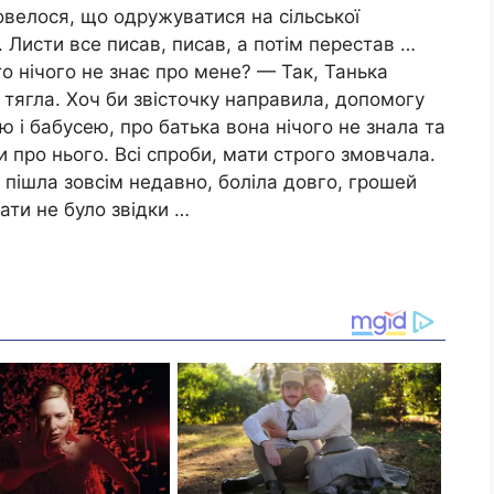
овелося, що одружуватися на сільської
. Листи все писав, писав, а потім перестав …
о нічого не знає про мене? — Так, Танька
а тягла. Хоч би звісточку направила, допомогу
 і бабусею, про батька вона нічого не знала та
ти про нього. Всі спроби, мати строго змовчала.
и пішла зовсім недавно, боліла довго, грошей
ати не було звідки …