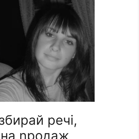
збирай речі,
 на nродаж