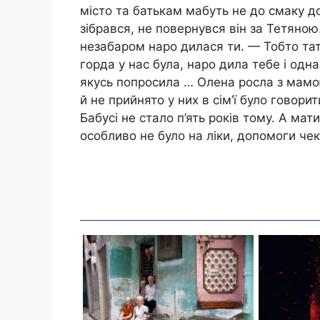
місто та батькам мабуть не до смаку д
зібрався, не повернувся він за Тетяною
незабаром наро дилася ти. — Тобто тат
горда у нас була, наро дила тебе і одн
якусь попросила … Олена росла з мамою
й не прийнято у них в сім’ї було говори
Бабусі не стало п’ять років тому. А мат
особливо не було на ліки, допомоги чек