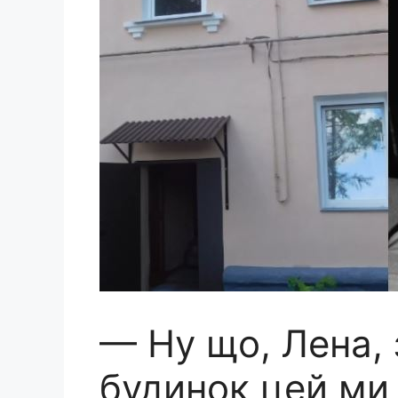
— Ну що, Лена, 
будинок цей ми