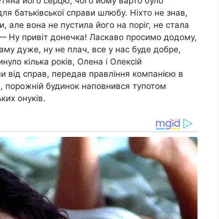
етяна його серцю, чого йому варто було
для батьківської справи шлюбу. Ніхто не знав,
, але вона не пустила його на поріг, не стала
 — Ну привіт донечка! Ласкаво просимо додому,
му дуже, ну не плач, все у нас буде добре,
нуло кілька років, Олена і Олексій
и від справ, передав правління компанією в
ий, порожній будинок наповнився тупотом
ких онуків.