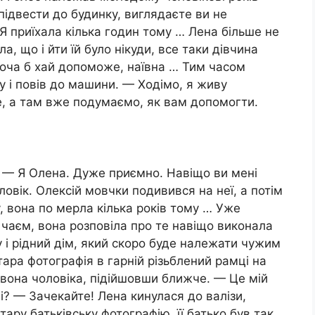
підвести до будинку, виглядаєте ви не
Я приїхала кілька годин тому … Лена більше не
, що і йти їй було нікуди, все таки дівчина
хоча б хай допоможе, наївна … Тим часом
зу і повів до машини. — Ходімо, я живу
те, а там вже подумаємо, як вам допомогти.
. — Я Олена. Дуже приємно. Навіщо ви мені
овік. Олексій мовчки подивився на неї, а потім
, вона по мерла кілька років тому … Уже
 чаєм, вона розповіла про те навіщо виконала
 і рідний дім, який скоро буде належати чужим
ара фотографія в гарній різьблений рамці на
вона чоловіка, підійшовши ближче. — Це мій
і? — Зачекайте! Лена кинулася до валізи,
тару батьківську фотографію, її батько був так