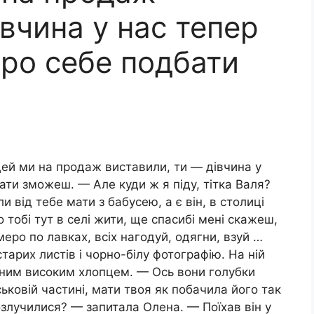
івчина у нас тепер
про себе подбати
цей ми на продаж виставили, ти — дівчина у
ати зможеш. — Але куди ж я піду, тітка Валя?
и від тебе мати з бабусею, а є він, в столиці
 тобі тут в селі жити, ще спасибі мені скажеш,
меро по лавках, всіх нагодуй, одягни, взуй …
тарих листів і чорно-білу фотографію. На ній
рним високим хлопцем. — Ось вони голубки
ськовій частині, мати твоя як побачила його так
озлучилися? — запитала Олена. — Поїхав він у