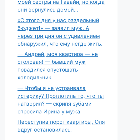
моей сестры на Гавайи, но когда
они вернулись домой…
«С этого дня у нас раздельный
бюджет!» — заявил муж. А
через три дня он с удивлением
обнаружил, что ему негде жить.
— Андрей, моя квартира — не
столовая! — бывший муж
повадился опустошать
холодильник
— Чтобы я не устраивала
истерику? Проглотила то, что ты
натворил? — скрипя зубами
спросила Ирина у мужа.
Переступив порог квартиры, Оля
вдруг остановилась.