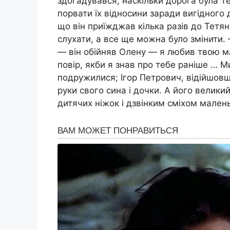
здогадувався, наскільки дорога була Т
порвати їх відносини заради вигідного 
що він приїжджав кілька разів до Тетяни
слухати, а все ще можна було змінити.
— він обійняв Олену — я любив твою ма
повір, якби я знав про тебе раніше … Ми
подружилися; Ігор Петрович, відійшовш
руки свого сина і дочки. А його велик
дитячих ніжок і дзвінким сміхом малень