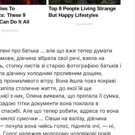
Олені про батька … але що вже тепер думати
змови, дівчина зібрала свої речі, взяла на
ь, стопку листів зі старою фотографією батьків і
іла дівчину холодним проливним дощем,
д пронизливого вітру. Вона йшла повз яскраві
кипіла столичне життя, до якої їй ще
ієї з них, Олена виявила, що пропала її сумка,
порадою тітки документи вона поклала в
 спасибі. Але що тепер робити, адреса то вона
зниклої сумочки … Сівши на валізу, дівчина
 почула вона чийсь голос, підняла очі, — ні,
. Голос належав молодому чоловікові років