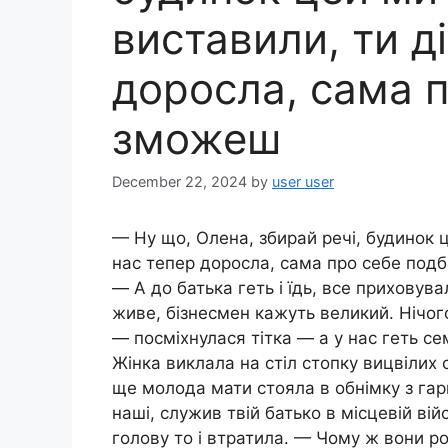
виставили, ти д
доросла, сама 
зможеш
December 22, 2024
by
user user
— Ну що, Олена, збирай речі, будинок 
нас тепер доросла, сама про себе подб
— А до батька геть і їдь, все приховувал
живе, бізнесмен кажуть великий. Нічого
— посміхнулася тітка — а у нас геть се
Жінка виклала на стіл стопку вицвілих с
ще молода мати стояла в обнімку з га
наші, служив твій батько в місцевій вій
голову то і втратила. — Чому ж вони р