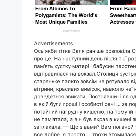
Advertisements
Ось якби тітка Валя раніше розповіла 
про це. На наступний день після тієї ро
пам’ять хустку матері і бабусин перстен
відправилася на вокзал.Столиця зустр
стареньке пальто зовсім не рятувало ві
вітрини, красивих вивісок, навколо неї 
доведеться звикати. Постоявши біля одн
в якій були гроші і особисті речі … за 
потайний нагрудну кишеню, на тому їй і
не пам’ятала, а він був якраз в кишені 
заплакала. — Що з вами? Вам погано? —
все добре, я просто … трохи втомилася