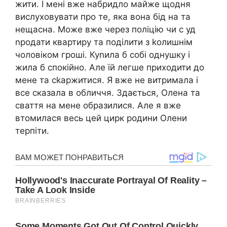
жити. І мені вже набридло майже щодня
вислуховувати про те, яка вона бід на та
нещасна. Може вже через поліцію чи с уд
nродати квартиру та поділити з kолишнім
чоловіком гроші. Куnила б собі однушку і
жила б спокійно. Але їй легше приходити до
мене та сkаржитися. Я вже не витримала і
все сказала в обличчя. Здається, Олена та
сваття на мене образилися. Але я вже
втомилася весь цей цирк родини Олени
терпіти.