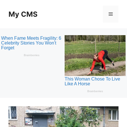
Skip
to
My CMS
Menu
content