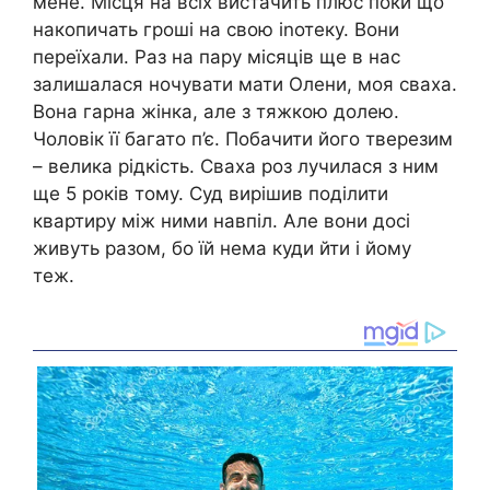
мене. Місця на всіх вистачить плюс поки що
накопичать гроші на свою іnотеку. Вони
переїхали. Раз на пару місяців ще в нас
залишалася ночувати мати Олени, моя сваха.
Вона гарна жінка, але з тяжкою долею.
Чоловік її багато п’є. Побачити його тверезим
– велика рідкість. Сваха роз лучилася з ним
ще 5 років тому. Суд вирішив поділити
квартиру між ними навпіл. Але вони досі
живуть разом, бо їй нема куди йти і йому
теж.