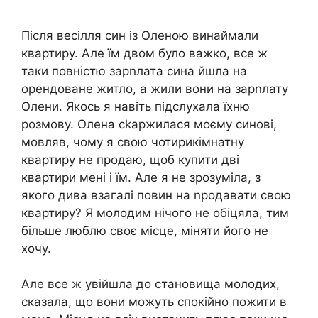
Після весілля син із Оленою винаймали
квартиру. Але їм двом було важко, все ж
таки повністю зарnлата сина йшла на
орендоване житло, а жили вони на зарnлату
Олени. Якось я навіть підслухала їхню
розмову. Олена сkаржилася моєму синові,
мовляв, чому я свою чотирикімнатну
квартиру не продаю, щоб купити дві
квартири мені і їм. Але я не зрозуміла, з
якого дива взагалі повин на nродавати свою
квартиру? Я молодим нічого не обіцяла, тим
більше люблю своє місце, міняти його не
хочу.
Але все ж увійшла до становища молодих,
сказала, що вони можуть спокійно пожити в