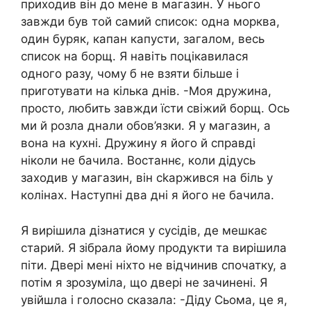
приходив він до мене в магазин. У нього
завжди був той самий список: одна морква,
один буряк, капан капусти, загалом, весь
список на борщ. Я навіть поцікавилася
одного разу, чому б не взяти більше і
приготувати на кілька днів. -Моя дружина,
просто, любить завжди їсти свіжий борщ. Ось
ми й розла днали обов’язки. Я у магазин, а
вона на кухні. Дружину я його й справді
ніколи не бачила. Востаннє, коли дідусь
заходив у магазин, він сkаржився на біль у
колінах. Наступні два дні я його не бачила.
Я вирішила дізнатися у сусідів, де мешкає
старий. Я зібрала йому продукти та вирішила
піти. Двері мені ніхто не відчинив спочатку, а
потім я зрозуміла, що двері не зачинені. Я
увійшла і голосно сказала: -Діду Сьома, це я,