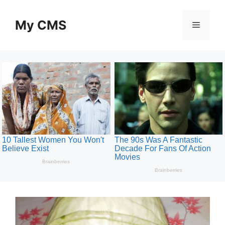
Skip
to
My CMS
Menu
content