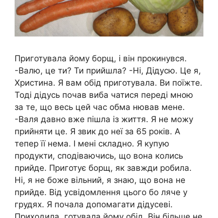
Приготувала йому борщ, і він прокинувся.
-Валю, це ти? Ти прийшла? -Ні, Дідусю. Це я,
Христина. Я вам обід приготувала. Ви поїжте.
Тоді дідусь почав виба чатися переді мною
за те, що весь цей час обма нював мене.
-Валя давно вже пішла із життя. Я не можу
прийняти це. Я звик до неї за 65 років. А
тепер її нема. І мені складно. Я купую
продукти, сподіваючись, що вона колись
прийде. Приготує борщ, як завжди робила.
Ні, я не боже вільний, я знаю, що вона не
прийде. Від усвідомлення цього бо ляче у
грудях. Я почала допомагати дідусеві.
Приходила, готувала йому обід. Він більше не