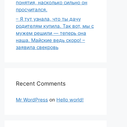
понятия, насколько сильно он
просчитался.
– Я тут узнала, что ты дачу
родителям купила. Так вот, мы с
мужем решили — теперь она
наша. Майские ведь скоро! –
заявила свекровь
Recent Comments
Mr WordPress
on
Hello world!