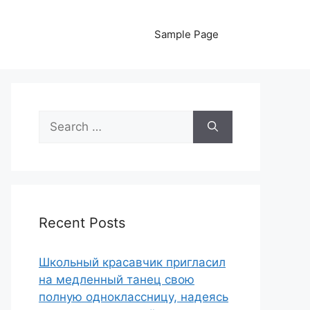
Sample Page
Search
for:
Recent Posts
Школьный красавчик пригласил
на медленный танец свою
полную одноклассницу, надеясь