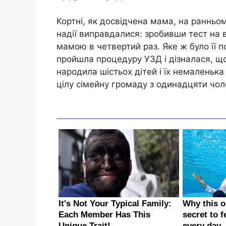
Кортні, як досвідчена мама, на ранньому
надії виправдалися: зробивши тест на в
мамою в четвертий раз. Яке ж було її п
пройшла процедуру УЗД і дізналася, що
народила шістьох дітей і їх немаленька
цілу сімейну громаду з одинадцяти чол