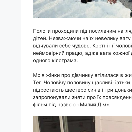
Пологи проходили під посиленим наглядо
дітей. Незважаючи на їх невелику вагу 
відчували себе чудово. Кортні і її чоло
неймовірний працю, адже вага кожної д
одного кілограма.
Мрія жінки про дівчинку втілилася в жи
Тег. Чоловічу половину щасливі батьки н
підростають шестеро синів і три доньк
запропонували зняти про їх повсякден
фільм під назвою «Милий Дім».