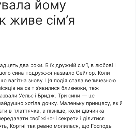
увала йому
к живе сім’я
дцять два роки. В їх дружній сім’ї, в любові і
ршого сина подружжя назвало Сейлор. Коли
, що вагітна знову. Ця подія стала величезною
сяців на світ з’явилися близнюки, теж
назвали Уельс і Бридж. Три сини — це
чайдушно хотіла дочку. Маленьку принцесу, якій
и в платтячка, а пізніше, коли дівчинка
передавати свої жіночі секрети і ділитися
ть, Кортні так ревно молилася, що Господь