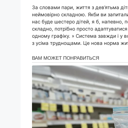
За словами пари, життя з дев’ятьма ді
неймовірно складною. Якби ви запитали
нас буде шестеро дітей, я б, напевно,
складно, потрібно просто адаптуватися
одному графіку. » Система завжди і у 
з усіма труднощами. Це нова норма жит