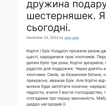
дружина подар
шестерняшек. Я
сьогодні.
December 24, 2024
by
user user
Кортні і Ерік Уолдроп прожили разом два
щасті, народилися троє хлопчиків. Пе
дитині було три роки, Кортні зрозуміла
радістю для подружжя. Через дев’ять мі
хлопчики. Синів, за бажанням батька, 
прекрасно, вважав Ерік. Але Кортні від
можна буде заплітати косички, наряджат
підросте, вчити її вести господарство, 
спогадами про першу закоханість. Мабу
щедро нагородив її.