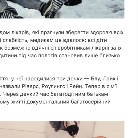
м лікарів, які прагнули зберегти здоров’я всіх
і слабкість, медикам це вдалося: всі діти
вік безмежно вдячні співробітникам лікарні за їх
итини під час пологів становив лише близько
ття: у неї народилися три дочки — Блу, Лайк і
азвали Ріверс, Роулингс і Рейн. Тепер в сім’ї
и. Через деякий час багатодітним батькам
ному житті документальний багатосерійний