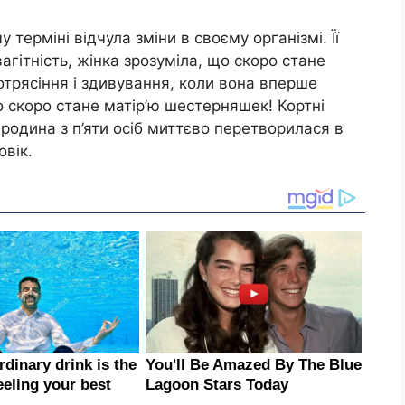
 терміні відчула зміни в своєму організмі. Її
агітність, жінка зрозуміла, що скоро стане
отрясіння і здивування, коли вона вперше
 скоро стане матір’ю шестерняшек! Кортні
 родина з п’яти осіб миттєво перетворилася в
овік.