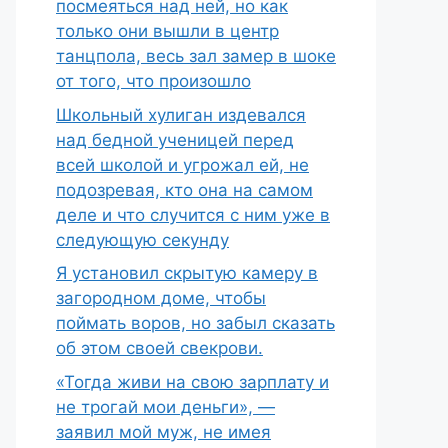
посмеяться над ней, но как
только они вышли в центр
танцпола, весь зал замер в шоке
от того, что произошло
Школьный хулиган издевался
над бедной ученицей перед
всей школой и угрожал ей, не
подозревая, кто она на самом
деле и что случится с ним уже в
следующую секунду
Я установил скрытую камеру в
загородном доме, чтобы
поймать воров, но забыл сказать
об этом своей свекрови.
«Тогда живи на свою зарплату и
не трогай мои деньги», —
заявил мой муж, не имея