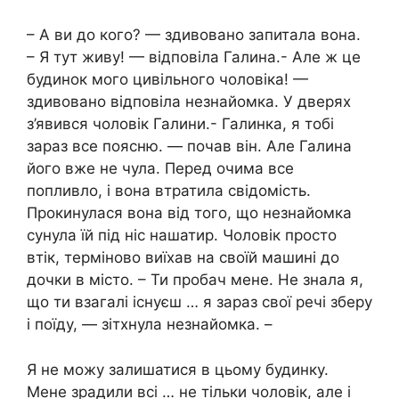
– А ви до кого? — здивовано запитала вона.
– Я тут живу! — відповіла Галина.- Але ж це
будинок мого цивільного чоловіка! —
здивовано відповіла незнайомка. У дверях
з’явився чоловік Галини.- Галинка, я тобі
зараз все поясню. — почав він. Але Галина
його вже не чула. Перед очима все
попливло, і вона втратила свідомість.
Прокинулася вона від того, що незнайомка
сунула їй під ніс нашатир. Чоловік просто
втік, терміново виїхав на своїй машині до
дочки в місто. – Ти пробач мене. Не знала я,
що ти взагалі існуєш … я зараз свої речі зберу
і поїду, — зітхнула незнайомка. –
Я не можу залишатися в цьому будинку.
Мене зрадили всі … не тільки чоловік, але і