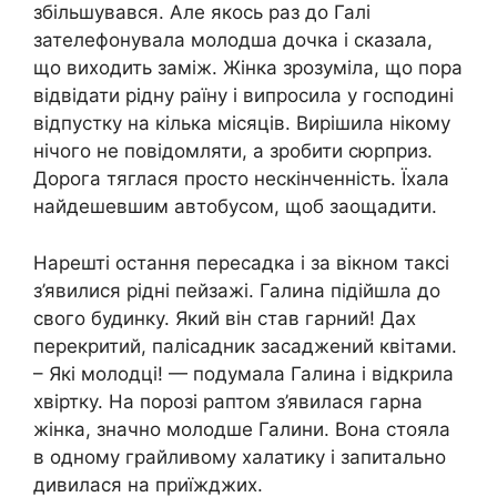
збільшувався. Але якось раз до Галі
зателефонувала молодша дочка і сказала,
що виходить заміж. Жінка зрозуміла, що пора
відвідати рідну раїну і випросила у господині
відпустку на кілька місяців. Вирішила нікому
нічого не повідомляти, а зробити сюрприз.
Дорога тяглася просто нескінченність. Їхала
найдешевшим автобусом, щоб заощадити.
Нарешті остання пересадка і за вікном таксі
з’явилися рідні пейзажі. Галина підійшла до
свого будинку. Який він став гарний! Дах
перекритий, палісадник засаджений квітами.
– Які молодці! — подумала Галина і відкрила
хвіртку. На порозі раптом з’явилася гарна
жінка, значно молодше Галини. Вона стояла
в одному грайливому халатику і запитально
дивилася на приїжджих.