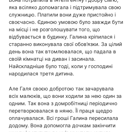
Вона потрапила в інтелігентну і добру сім’ю,
яка всіляко допомагала і підтримувала свою
служницю. Платили вони дуже пристойно і
своєчасно. Єдиною умовою було завжди бути
на місці і не розголошувати того, що
відбувається в будинку. Галина кріпилася і
старанно виконувала свої обов’язки. За цілий
день вона так втомлювалася, що падала в
своїй кімнатці на диван і засинала.
Найскладніше було тоді, коли у господині
народилася третя дитина.
Але Галя своєю добротою так зачарувала
всіх малюків, що вони ходили за нею один за
одним. Так вона з домробітниці періодично
перетворювалася в няню. Її праця щедро
оплачувалася. Всі гроші Галина пересилала
додому. Вона допомогла дочкам закінчити