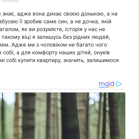
не знає, адже вона дихає своєю донькою, а на
бусею її зробив саме син, а не дочка, якій
агалом, як ви розумієте, історія у нас не
 такому віці я залишусь без рідних людей,
лем. Адже ми з чоловіком не багато чого
е собі, а для комфорту наших дітей, онуків
і собі купити квартиру, значить, залишимося