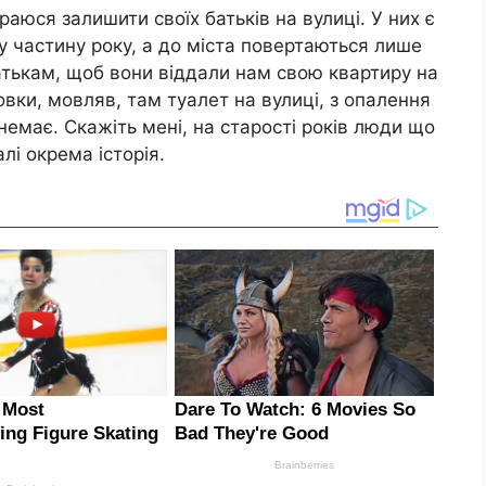
ираюся залишити своїх батьків на вулиці. У них є
у частину року, а до міста повертаються лише
атькам, щоб вони віддали нам свою квартиру на
овки, мовляв, там туалет на вулиці, з опалення
, немає. Скажіть мені, на старості років люди що
лі окрема історія.