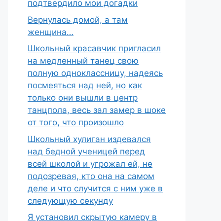
подтвердило мои догадки
Вернулась домой, а там
женщина…
Школьный красавчик пригласил
на медленный танец свою
полную одноклассницу, надеясь
посмеяться над ней, но как
только они вышли в центр
танцпола, весь зал замер в шоке
от того, что произошло
Школьный хулиган издевался
над бедной ученицей перед
всей школой и угрожал ей, не
подозревая, кто она на самом
деле и что случится с ним уже в
следующую секунду
Я установил скрытую камеру в