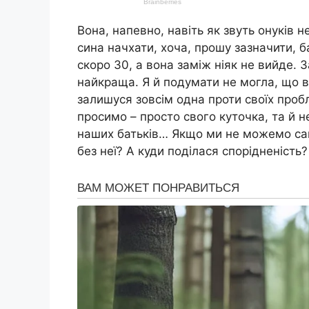
Вона, напевно, навіть як звуть онуків 
сина начхати, хоча, прошу зазначити, ба
скоро 30, а вона заміж ніяк не вийде. З
найкраща. Я й подумати не могла, що в
залишуся зовсім одна проти своїх проб
просимо – просто свого куточка, та й н
наших батьків… Якщо ми не можемо сам
без неї? А куди поділася спорідненість?