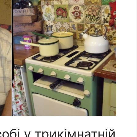
обі у трикімнатній