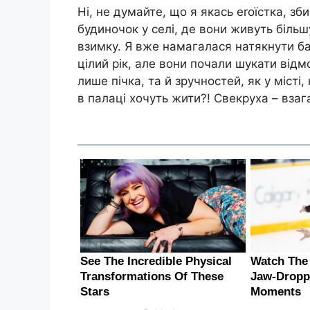
Ні, не думайте, що я якась еrоїстка, зб
будиночок у селі, де вони живуть більш
взимку. Я вже намагалася натякнути б
цілий рік, але вони почали шукати відм
лише пічка, та й зручностей, як у місті
в палаці хочуть жити?! Свекруха – взага