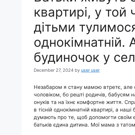
квартирі, у той 
дітьми тулимося
однокімнатній. 
будиночок у сел
December 27, 2024
by
user user
Незабаром я стану мамою втретє, але с
чоловіком, бо решті родичів, бабусям н
онуків та на їхнє комфортне життя. Спр
в тісній однокімнатній квартирі, а наші
думають про те, щоб допомогти своїм є
батьків єдина дитина. Мої мама з татом