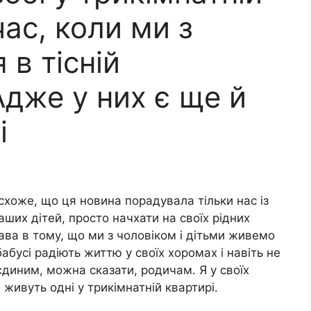
час, коли ми з
 в тісній
Адже у них є ще й
і
хоже, що ця новина порадувала тільки нас із
аших дітей, просто начхати на своїх рідних
ава в тому, що ми з чоловіком і дітьми живемо
 бабусі радіють життю у своїх хоромах і навіть не
диним, можна сказати, родичам. Я у своїх
 живуть одні у трикімнатній квартирі.