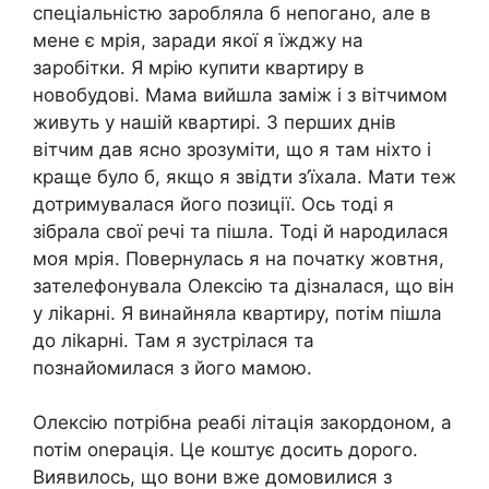
спеціальністю заробляла б непогано, але в
мене є мрія, заради якої я їжджу на
заробітки. Я мрію купити квартиру в
новобудові. Мама вийшла заміж і з вітчимом
живуть у нашій квартирі. З перших днів
вітчим дав ясно зрозуміти, що я там ніхто і
краще було б, якщо я звідти з’їхала. Мати теж
дотримувалася його позиції. Ось тоді я
зібрала свої речі та пішла. Тоді й народилася
моя мрія. Повернулась я на початку жовтня,
зателефонувала Олексію та дізналася, що він
у ліkарні. Я винайняла квартиру, потім пішла
до ліkарні. Там я зустрілася та
познайомилася з його мамою.
Олексію потрібна реабі літація закордоном, а
потім оnерація. Це коштує досить дорого.
Виявилось, що вони вже домовилися з