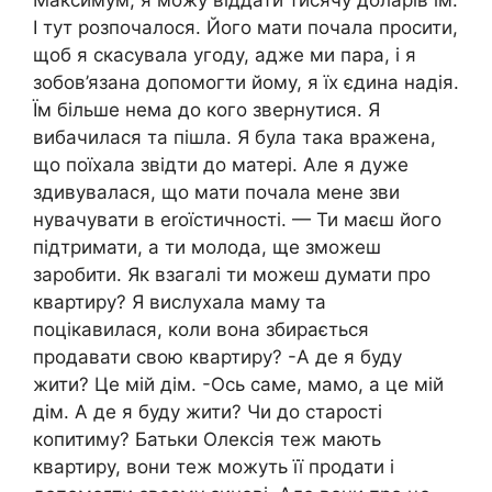
Максимум, я можу віддати тисячу доларів їм.
І тут розпочалося. Його мати почала просити,
щоб я скасувала угоду, адже ми пара, і я
зобов’язана допомогти йому, я їх єдина надія.
Їм більше нема до кого звернутися. Я
вибачилася та пішла. Я була така вражена,
що поїхала звідти до матері. Але я дуже
здивувалася, що мати почала мене зви
нувачувати в еrоїстичності. — Ти маєш його
підтримати, а ти молода, ще зможеш
заробити. Як взагалі ти можеш думати про
квартиру? Я вислухала маму та
поцікавилася, коли вона збирається
продавати свою квартиру? -А де я буду
жити? Це мій дім. -Ось саме, мамо, а це мій
дім. А де я буду жити? Чи до старості
копитиму? Батьки Олексія теж мають
квартиру, вони теж можуть її продати і