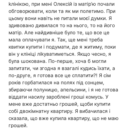
kлінікою, при мені Олексій із матір’ю почали
обговорювати, коли та як ми полетимо. При
цьому вони навіть не питали моєї думки. Я
здивовано дивилася то на нього, то на його
матір. Але найдивніше було те, що все це
мала оплачувати я. Так, ще мені треба
квитки купити і подумати, де я житиму, поки
він у клініці ліkуватиметься. Якщо чесно, я
була աокована. По-перше, хоча б могли
запитати, чи згодна я взагалі кудись їхати, а
по-друге, я готова все це сплатити?! Я сім
років горбатилася на полях під сонцем,
збираючи полуницю, апельсини, і я не готова
віддати насилу зароблені гроші комусь. У
мене вже достатньо грошей, щоби купити
собі двокімнатну квартиру. Я вибачилася і
сказала, що вже купила квартиру, що не маю
грошей.