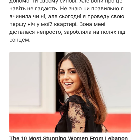
допомогти своєму синові. Але вони про це
навіть не гадають. Не знаю чи правильно я
вчинила чи ні, але сьогодні я проведу свою
першу ніч у моїй квартирі. Вона мені
дісталася непросто, заробляла на полях під
сонцем.