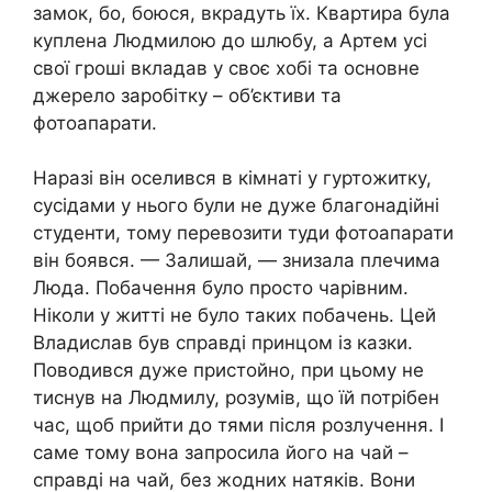
замок, бо, боюся, вкрадуть їх. Квартира була
куплена Людмилою до шлюбу, а Артем усі
свої гроші вкладав у своє хобі та основне
джерело заробітку – об’єктиви та
фотоапарати.
Наразі він оселився в кімнаті у гуртожитку,
сусідами у нього були не дуже благонадійні
студенти, тому перевозити туди фотоапарати
він боявся. — Залишай, — знизала плечима
Люда. Побачення було просто чарівним.
Ніколи у житті не було таких побачень. Цей
Владислав був справді принцом із казки.
Поводився дуже пристойно, при цьому не
тиснув на Людмилу, розумів, що їй потрібен
час, щоб прийти до тями після розлучення. І
саме тому вона запросила його на чай –
справді на чай, без жодних натяків. Вони