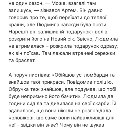
не один сезон. — Може, взагалі там
залишусь, — зізнався Артем. Він давно
говорив про те, щоб переїхати до теплої
країни, але Людмила завжди була проти.
Нарешті він залишив їй подарунок і велів
розкрити його на Новий рік. Звісно, Людмила
не втрималася – розкрила подарунок одразу,
як він поїхав. Там лежали втрачені сережки
та браслет.
А поруч листівка: «Обійшов усі ломбарди та
знайшов твої прикраси. Повідомив поліцію.
Обручка теж знайшов, але подумав, що тобі
буде неприємно його бачити». Людмила дві
години сиділа та дивилася на свої скарби. Їй
здавалося, що вона ніколи не розповідала
чоловікові, що саме вони найважливіші для
неї – звідки він знає? Чому він не шукав