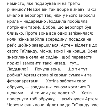
намисто, яке подарував їй на третю
річницю? Невже він так добре її знав? Таксі
мчало в аеропорт так, ніби у нього виросли
крила – недаремно Людмила пообіцяла
потрійний тариф. Добре, що аеропорт був
близько. Проте вона все одно запізнилася:
коли жінка забігла всередину, посадка на
рейс щойно завершилася. Артем відлетів до
свого Таїланду. Може, воно і на краще. Вона
знесилена села на сидінні, щоб перевести
подих і замовити таксі назад. І тут… –
Людмило? — Почула вона. — Що ти тут
робиш? Артем стояв зі своїми сумками та
фотоапаратами. — Хотіла забрати своє
обручку, — зрадницькі сльози котилися її
щоками. — А ти чому не полетів? — Хотів
повернути тобі обручку, — усміхнувся Артем.
Через місяць вони відлетіли до Таїланду вже