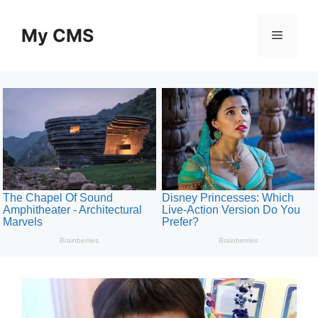
Skip
to
My CMS
Menu
content