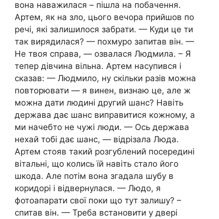
вона наважилася – пішла на побачення.
Артем, як на зло, цього вечора прийшов по
речі, які залишилося забрати. — Куди це ти
так вирядилася? — похмуро запитав він. —
Не твоя справа, — озвалася Людмила. – Я
тепер дівчина вільна. Артем насупився і
сказав: — Людмило, ну скільки разів можна
повторювати — я винен, визнаю це, але ж
можна дати людині другий шанс? Навіть
держава дає шанс виправитися кожному, а
ми начебто не чужі люди. — Ось держава
нехай тобі дає шанс, — відрізала Люда.
Артем стояв такий розгублений посередині
вітальні, що колись їй навіть стало його
шкода. Але потім вона згадала шубу в
коридорі і відвернулася. — Людо, я
фотоапарати свої поки що тут залишу? –
спитав він. — Треба встановити у двері