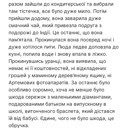
разом зайшли до кондитерської та вибрали
там тістечка, все було дуже мило. Потім
прийшли додому, вона заварила дуже
смачний чай, який привезла подруга з
подорожі до Індії. Це останнє, що вона
пам’ятала. Прокинулася вона посеред ночі і
дуже хотілося пити. Люда ледве доповзла до
кухні, попила води і знову впала в ліжко.
Прокинувшись уранці, вона виявила, що
немає ні її коштовностей, ні відкладених
грошей у маминому дерев’яному ящику, ні
Артемових фотоапаратів. За останнє було
особливо соромно, хоча не менше було
шкода сережок з маленькими діамантами,
подарованими батьком на випускному в
школі, витонченого браслета, який дістався
їй від бабусі. Єдине, чого не було шкода, це
обручка.