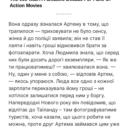
Вона одразу зізналася Артему в тому, що
трапилося — приховувати не було сенсу,
жінка й до поліції заявила; він не став її
лаяти і навіть гроші відмовився брати за
фотоапарати. Хоча Людмила знала, що серед
них були досить дорогі екземпляри. — Як же
ти працюватимеш? — хвилювалася вона. —
Ну, один у мене з собою, — відповів Артем,
— якось упораюся. Люда все одно з кожної
зарплати переказувала йому гроші – не
хотілося залишатися перед ним у боргу.
Напередодні Нового року він повідомив, що
відлітає до Таїланду – там фотографуватиме
туристів, хоча казали, що цього робити не
можна, проте друг Артема займався цим уже