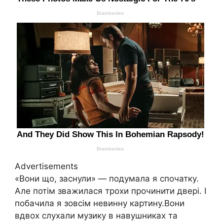
Advertisements
«Вони що, заснули» — подумала я спочатку.
Але потім зважилася трохи прочинити двері. І
побачила я зовсім невинну картину.Вони
вдвох слухали музику в навушниках та