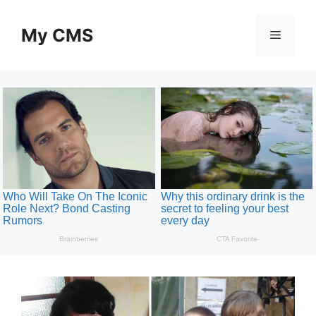
Skip
to
My CMS
Menu
content