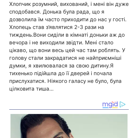
Хлопчик розумний, вихований, і мені він дуже
сподобався. Донька була рада, що я
дозволила їм часто приходити до нас у гості.
Хлопець став з’являтися 2-3 рази на
тиждень.Вони сиділи в кімнаті доньки аж до
вечора і не виходили звідти. Мені стало
цікаво, що вони весь цей час там роблять. У
голову стали закрадатися не найприємніші
думки, я хвилювалася за свою дитину.Я
тихенько підійшла до її дверей і почала
прислухатися. Ніякого галасу не було, була
цілковита тиша…