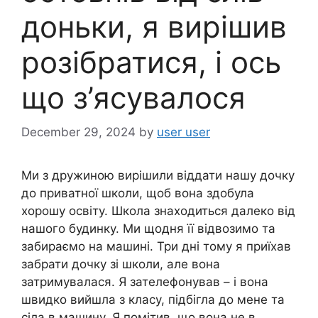
доньки, я вирішив
розібратися, і ось
що з’ясувалося
December 29, 2024
by
user user
Ми з дружиною вирішили віддати нашу дочку
до приватної школи, щоб вона здобула
хорошу освіту. Школа знаходиться далеко від
нашого будинку. Ми щодня її відвозимо та
забираємо на машині. Три дні тому я приїхав
забрати дочку зі школи, але вона
затримувалася. Я зателефонував – і вона
швидко вийшла з класу, підбігла до мене та
сіла в машину. Я помітив, що вона не в