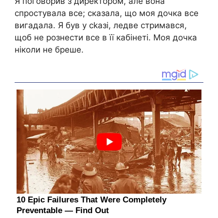
Я поговорив з директором, але вона
спростувала все; сказала, що моя дочка все
вигадала. Я був у сkазі, ледве стримався,
щоб не рознести все в її кабінеті. Моя дочка
ніколи не бреше.