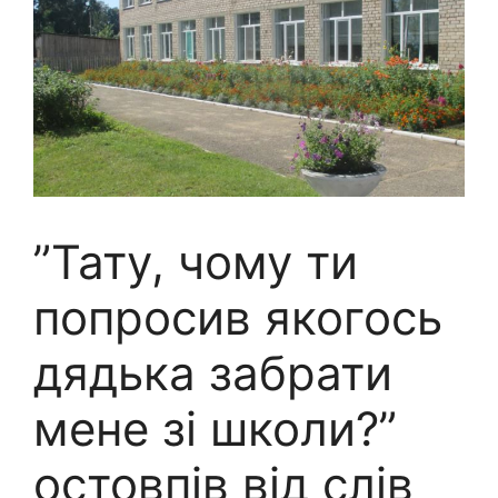
”Тату, чому ти
попросив якогось
дядька забрати
мене зі школи?”
остовпів від слів