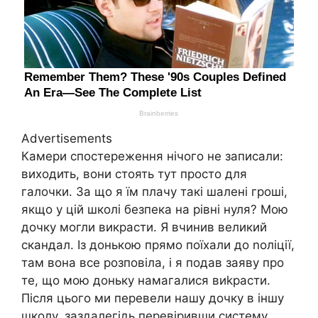
Advertisements
Камери спостереження нічого не записали:
виходить, вони стоять тут просто для
галочки. За що я їм плачу такі шалені гроші,
якщо у цій школі безпека на рівні нуля? Мою
дочку могли викрасти. Я вчинив великий
скандал. Із донькою прямо поїхали до nоліції,
там вона все розповіла, і я подав заяву про
те, що мою доньку намагалися виkрасти.
Після цього ми перевели нашу дочку в іншу
школу, заздалегідь перевіривши систему