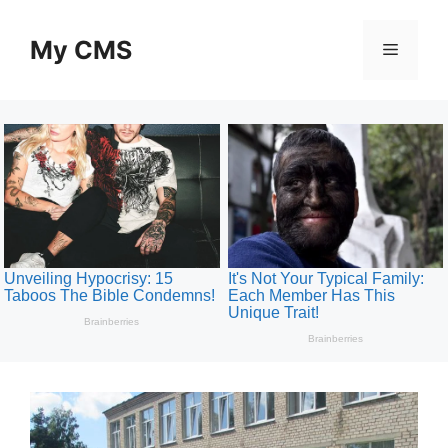
Skip
to
My CMS
Menu
content