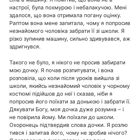
настрої, була похмурою і небалакучою. Мені
здалося, що вона отримала погану оцінку.
Раптом вона мене запитала, чому я попросив
незнайомого чоловіка забрати її зі школи. Я
різко зупинив машину, сильно здивувався, аж
здригнувся.
Такого не було, я нікого не просив забирати
мою дочку. Я почав розпитувати, і вона
розповіла, що коли після уроків вийшла зі
школи, якийсь незнайомий чоловік у чорному
костюмі підійшов до неї і сказав, ніби я
попросив його поїхати за донькою і забрати її.
Дякувати Богу, моя дочка дуже розумна – і
не повірила йому. Ми поїхали до школи.
Охоронець підтвердив слова дочки. Я розлю
тився і запитав його, чому не зробив нічого?