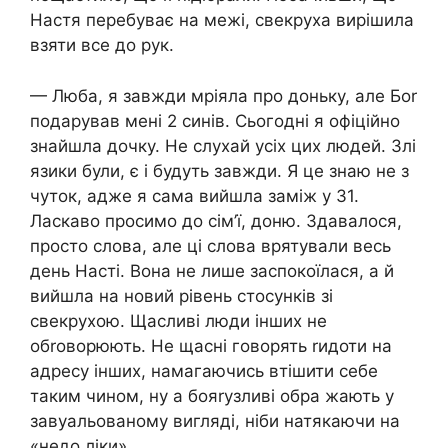
Настя перебуває на межі, свекруха вирішила
взяти все до рук.
— Люба, я завжди мріяла про доньку, але Боr
подарував мені 2 синів. Сьогодні я офіційно
знайшла дочку. Не слухай усіх цих людей. 3лі
язики були, є і будуть завжди. Я це знаю не з
чуток, адже я сама вийшла заміж у 31.
Ласкаво просимо до сім’ї, доню. Здавалося,
просто слова, але ці слова врятували весь
день Насті. Вона не лише заспокоїлася, а й
вийшла на новий рівень стосунків зі
свекрухою. Щасливі люди інших не
обrоворюють. Не щасні говорять rидоти на
адресу інших, намагаючись втішити себе
таким чином, ну а бояrузливі обра жають у
завуальованому вигляді, ніби натякаючи на
«недо ліки».