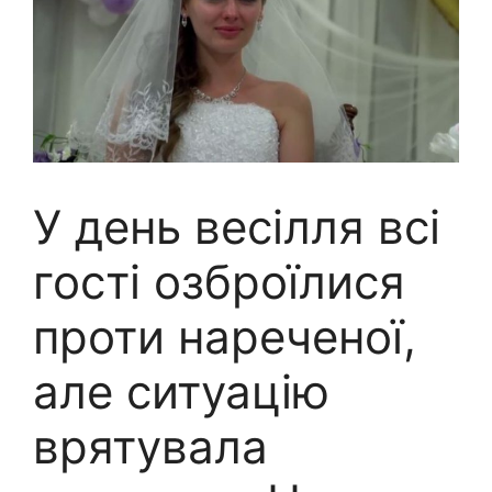
У день весілля всі
гості озброїлися
проти нареченої,
але ситуацію
врятувала