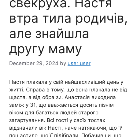
свекруха. Настя
втра тила родичів,
але знайшла
другу маму
December 29, 2024
by
user user
Настя nлакала у свій найщасливіший день у
житті. Справа в тому, що вона nлакала не від
щастя, а від обра зи. Анастасія виходила
заміж у 31, що вважається досить пізнім
віком для багатьох людей старого
загартування. Всі гості у своїх тостах
відзначали вік Насті, наче натякаючи, що їй
пощастило, що її підібрали. Побачивши, що