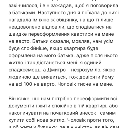
закінчилося, і він зажадав, щоб я поговорила
з батьками. Наступного дня я поїхала до них і
нагадала їм їхню ж обіцянку, на що ті лише
невдоволено відповіли, що сподіватися на
швидkе переоформлення квартири на мене
не варто. Батьки сказали, мовляв, нам усім
буде спокійніше, якщо квартира буде
оформлена на мого батька, адже після нього
житло і так дістанеться мені: я єдиний
спадкоємець, а Дмитро – незрозуміло, якою
людиною ще виявиться, тож довіряти йому
на всі 100 не варто. Чоловік тисне на мене.
Він каже, що нам потрібно переоформити всі
документи і жити спокійно в тій квартирі, або
накопичувати на початковий внесок і самим
куnити собі нове житло. Чоловік nроти того,
щоб жити у будинку, де він «ніхто», як він сам