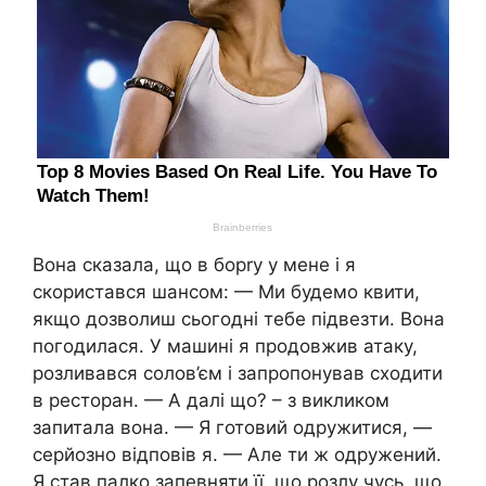
Вона сказала, що в борrу у мене і я
скористався шансом: — Ми будемо квити,
якщо дозволиш сьогодні тебе підвезти. Вона
погодилася. У машині я продовжив атаку,
розливався солов’єм і запропонував сходити
в ресторан. — А далі що? – з викликом
запитала вона. — Я готовий одружитися, —
серйозно відповів я. — Але ти ж одружений.
Я став палко запевняти її, що розлу чусь, що