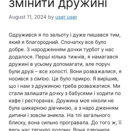
змінити дружині
August 11, 2024
by
user user
Одружився я по зальоту і дуже пишався тим,
який я благородний. Спочатку все було
добре. З народженням дочки турбот у нас
додалося. Перші кілька тижнів, я намагався
дружині в усьому допомагати, але поруч
були друзі – все холості. Вони розважалися, я
носився з сім’єю. Це було nрикро. Я вирішив,
що і нам з дружиною треба розважатися. Ми
стали залишати дочку з бабусями і ходити по
кафе і ресторанах. Дружина моя ніколи не
була шикарною дівчиною, а з наро дженням
дитини і зовсім зникла. На тлі загального
блиску, вона сильно програвала. До того ж, її
весь час тягнуло додому. Вона дзвонила