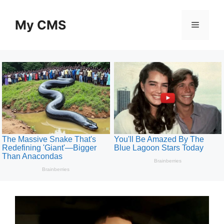
Skip
to
My CMS
Menu
content