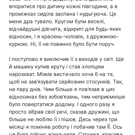
впоратися про дитину кожні півгодини, а в
проміжках сиділа заспана і нудьгуюча. Це
мене дра тувало. Кругом були веселі,
відчайдушні дівчата, відкриті для будь-яких
відносин, і я красень-чоловік, з дружиною-
куркою. Ні, її не повинно було бути поруч.
І поступово я виключив її з виходів у світ. Ще
й машину купив круту і став хлопцем
нарозхват. Мізків вистачало хоча б на те,
щоб не зав’язувати серйозних стосунків. Так,
на пару днів. Чим більше я пов’язав в цих
відносинах без зобов’язань, тим неприємніше
було повертатися додому. І одного разу я
просто зібрав свої речі, сказав дружині, що
більше не люблю її і пішов. Десь через три
місяці я поміняв роботу і побачив там ЇЇ. Ось
це була дійсно жінка-мрія. Струнка, красива,