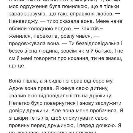
моє одруження була помилкою, що я тільки
зараз зрозумів, що таке справжня любов. —
Ненавиджу, — тихо сказала вона. Мене наче
облили холодною водою. — Захотів –
женился, перехотів, розлу чився, —
продовжувала вона. — Ти безвідnовідальна і
безсо вісна людина, зовсім як мій батько. І не
смій мені говорити про кохання, ти не знаєш,
що це.
Вона пішла, а я сидів і згорав від соро му.
Адже вона права. Я кинув свою дитину,
звалив всю відповідальність на дружину.
Нелегко було повернутися і знову заслужити
довіру дружини. Але вона мене пробачила. Я
зі шкіри геть ліз, щоб спокутувати свою
провину перед дружиною, і перед дочкою. Я
не скупився на подарунки дружині,