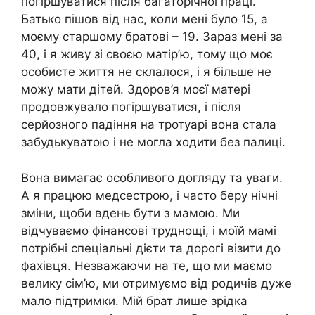
погіршуватися після багаторічної праці.
Батько пішов від нас, коли мені було 15, а
моєму старшому братові – 19. Зараз мені за
40, і я живу зі своєю матір’ю, тому що моє
особисте життя не склалося, і я більше не
можу мати дітей. Здоров’я моєї матері
продовжувало погіршуватися, і після
серйозного падіння на тротуарі вона стала
забудькуватою і не могла ходити без палиці.
Вона вимагає особливого догляду та уваги.
А я працюю медсестрою, і часто беру нічні
зміни, щоби вдень бути з мамою. Ми
відчуваємо фінансові труднощі, і моїй мамі
потрібні спеціальні дієти та дорогі візити до
фахівця. Незважаючи на те, що ми маємо
велику сім’ю, ми отримуємо від родичів дуже
мало підтримки. Мій брат лише зрідка