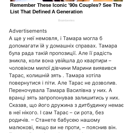
Advertisements
А ще у неї немовля, і Тамара могла б
допомагати їй у домашніх справах. Тамара
була рада такій пропозиції. Але її радість
зникла, коли вона увійшла до квартири –
чоловіком милої дівчини Марини виявився
Тарас, колишній зять . Тамара хотіла
повернутися і піти. Але Тарас не дозволив.
Переночувала Тамара Василівна у них. А
вранці зять запропонував залишитись у них.
Сказав, що його дружина з дитбудинку немає
в неї нікого. І сам Тарас – си рота, без
родичів. – Станете бабусею нашому
малюкові, якщо ви не проти, – пояснив він.