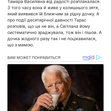
Тамара Василівна від радості розплакалася.
З того часу вона й живе у колишнього зятя,
який виявився їй ближчим за рідну дочку. А
про події десятирічної давності Тарас
розповів, що це не він, а Світлана йому
систематично зраджувала, тож він і пішов. А
дочка жодного разу так і не поцікавилася,
що з мамою.