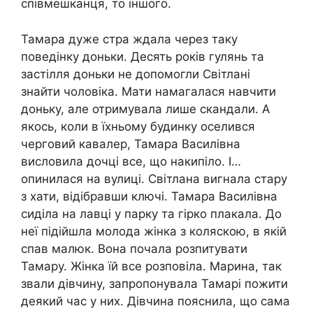
співмешканця, то іншого.
Тамара дуже стра ждала через таку
поведінку доньки. Десять років гулянь та
застілля доньки не допомогли Світлані
знайти чоловіка. Мати намагалася навчити
доньку, але отримувала лише скандали. А
якось, коли в їхньому будинку оселився
черговий кавалер, Тамара Василівна
висловила дочці все, що накипіло. І…
опинилася на вулиці. Світлана вигнала стару
з хати, відібравши ключі. Тамара Василівна
сиділа на лавці у парку та гірко плакала. До
неї підійшла молода жінка з коляскою, в якій
спав малюк. Вона почала розпитувати
Тамару. Жінка їй все розповіла. Марина, так
звали дівчину, запропонувала Тамарі пожити
деякий час у них. Дівчина пояснила, що сама