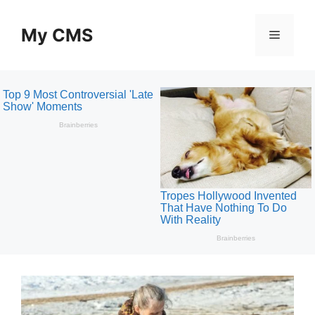
Skip
to
My CMS
Menu
content