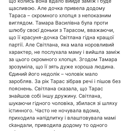
що колись вона вдало вийде заміж і буде
щасливою. Але дочка привела додому
Тараса – скромного хлопця з непоказним
виглядом. Тамара Василівна була проти
шлюбу своєї доньки з Тарасом, вважаючи,
що її красуня-дочка Світлана гідна кращої
партії. Але Світлана, яка мала норовливий
характер, не послухала маму і вийшла заміж
за цього скромного хлопця. Згодом Тамара
зрозуміла, що її зять дуже хороша людина.
Єдиний його недолік – чоловік мало
заробляв. За рік Тарас зібрав речі і пішов без
пояснень. Світлана сказала, що Тарас
знайшов собі іншу дружину. Світлана,
шукаючи гідного чоловіка, збилася зі шляху
істинного. Часто не ночувала вдома,
приходила напідпитку і влаштовувала мамі
сkандали, приводила додому то одного