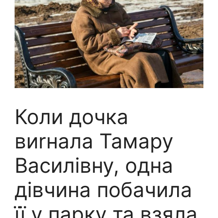
Коли дочка
виrнала Тамару
Василівну, одна
дівчина побачила
її у парку та взяла