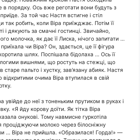
е в порядку. Ось вже реготати вони будуть з
 приїде. За той час Настя встигне і стіл
ди так робить, коли Віра приїжджає. Потім її
і і дякують за смачні гостинці. Звичайно,
ого молочка, як дає її Лиска, нічого запитати …
приїхала чи Віра? Он, здається, це її фігура
скоротила шлях. Поспішала бідолаха … Ось її
злогими вишнями, що ростуть на стежці, що
в старе пальто і хустку, зав’язану абияк. Настя
о відкритими очима Віра втупилася в свій
ртку.
 увійде до неї з тоненьким прутиком в руках і
івку. «Я йду корову доїти. Як тітка Віра
казала онукові. Тому навмисне гуркотіла
тя проціджуючи молоко через білосніжну
ри … Віра не прийшла. «Образилася! Горда!» —