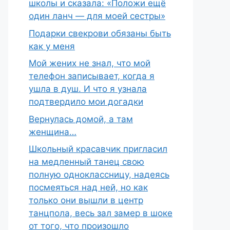
школы и сказала: «Положи ещё
один ланч — для моей сестры»
Подарки свекрови обязаны быть
как у меня
Мой жених не знал, что мой
телефон записывает, когда я
ушла в душ. И что я узнала
подтвердило мои догадки
Вернулась домой, а там
женщина…
Школьный красавчик пригласил
на медленный танец свою
полную одноклассницу, надеясь
посмеяться над ней, но как
только они вышли в центр
танцпола, весь зал замер в шоке
от того, что произошло