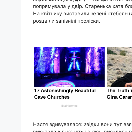
попрямувала у двір. Старенька хата б
На квітнику виставили зелені стебельц
розцвіли запізнілі проліски.
Настя здивувалася: звідки вони тут взя
викопала кілька штук в лісі і висадил