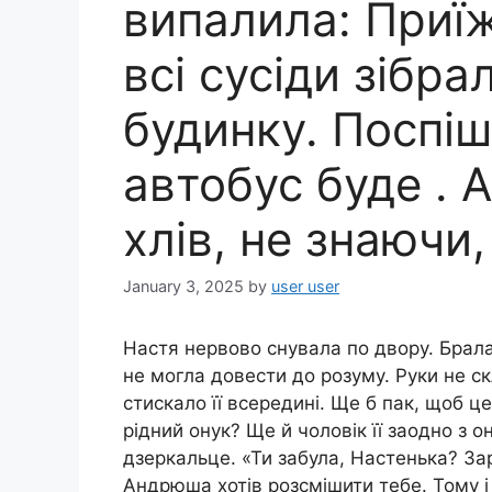
випалила: Приїж
всі сусіди зібра
будинку. Поспіш
автобус буде . А
хлів, не знаючи,
January 3, 2025
by
user user
Настя нервово снувала по двору. Бралас
не могла довести до розуму. Руки не с
стискало її всередині. Ще б пак, щоб це
рідний онук? Ще й чоловік її заодно з 
дзеркальце. «Ти забула, Настенька? Зар
Андрюша хотів розсмішити тебе. Тому і