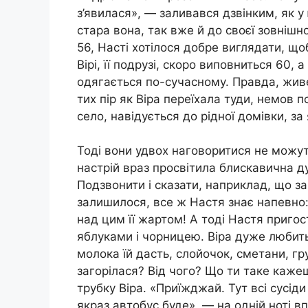
з’явилася», — заливався дзвінким, як у
стара вона, так вже й до своєї зовнішн
56, Насті хотілося добре виглядати, щоб 
Вірі, її подрузі, скоро виповниться 60, а
одягається по-сучасному. Правда, живет
тих пір як Віра переїхала туди, немов 
село, навідується до рідної домівки, з
Тоді вони удвох наговоритися не можуть
настрій враз просвітила блискавична ду
Подзвонити і сказати, наприклад, що заг
залишилося, все ж Настя знає напевно: 
над цим її жартом! А тоді Настя приго
яблуками і чорницею. Віра дуже любить
молока їй дасть, слойочок, сметани, гр
загорілася? Від чого? Що ти таке каж
трубку Віра. «Приїжджай. Тут всі сусід
якраз автобус буде», — на одній ноті в