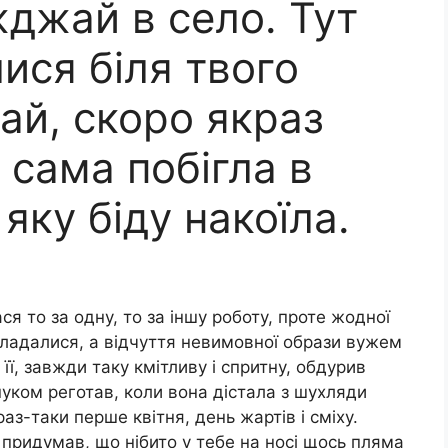
джай в село. Тут
лися біля твого
ай, скоро якраз
 сама побігла в
 яку біду накоїла.
я то за одну, то за іншу роботу, проте жодної
кладалися, а відчуття невимовної образи вужем
 її, завжди таку кмітливу і спритну, обдурив
онуком реготав, коли вона дістала з шухляди
аз-таки перше квітня, день жартів і сміху.
 придумав, що нібито у тебе на носі щось пляма