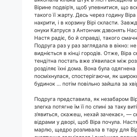
Вірине подвір’я, щоб упевнитися, що вс
такого її жарту. Десь через годину Віра
накрити, і в корзину Вірі скласти. Завж
онуки Катруся з Антончик дзвонять Наст
Настя радіє, бо й справді, такого смачн
Подруга раз у раз заглядала в вікно: не 
видніється в кінці городів. Отже, Віра 
тендітна постать вже з’явилася між ро
розділяє їхні дома. Вона була одягнена 
посміхнулася, спостерігаючи, як широк
будинок … потім повільно зайшла за хві
Подруга представила, як незабаром Віра
злегка потягне їм її по спині за таку вит
з’явиться, скажеш, нехай зачекає», — с
відрами у дворі, щоб Віра почула. Нас
марлю, щедро розливала в тару для Ві