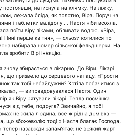
ю заглянути до сусідки. Тихенько постукала в
ну постоявши, натиснула на клямку. На ліжку,
ом, лежала бліда, як полотно, Віра. Поруч на
ми і таблетки валідолу … Настя ніби всохла.
ла поїти віру ліками, обливати водою. «Віра,
! Нині перше квітня», — сльози котилися по
она набирала номер сільської фельдшерки. На
ла зробити Вірі ін’єкцію.
 знову збирається в лікарню. До Віри. Лікарі
ня, що призвело до серцевого нападу. «Прости
инок так тобі небайдужий? Хотіла побачитися з
ликала», — виправдовувалася Настя. Один
пір як Віру рятували лікарі. Тепла посмішка
нуся від тебе, подруга? Звичайно, я тобі
ромах не жила людина, все ж рідна домівка —
а, що збожеволію тоді » Настя благає Господа,
на тепер назавжди запам’ятає: не всякий жарт