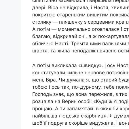
скептично засміялася і вирішила першо
двері. Віра не відкрила, і Настя, хвили
покритою стареньким вишитим покривал
столику — пляшечку з серцевими крапля
А потім — моментально оговталася і ста
благаю, відкривай очі, я ж пожартувала
обличчю Насті. Тремтячими пальцями в
щастя, та жила неподалік і вчасно встиг
А потім викликала «швидку». І ось Настя
констатували сильне нервове потрясін
мені, Віра. Чи думала я, що старий буд
тобою і ось так, по-дурному, тебе пок
Господь знає, що вона пережила, з тих 
розцвіла на Верин особі: «Куди ж я поді
прощаю. А ти запам’ятай: в яких би хо
найбільша людська скарбниця. Я думал
щоб її подруга скоріше видужала. І во