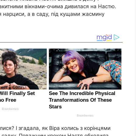
лакитними вікнами-очима дивилася на Настю.
я нарциси, а в саду, під кущами жасмину
лися? І згадала, як Віра колись з корінцями
а в садку. Поважним кроком Настя обходила