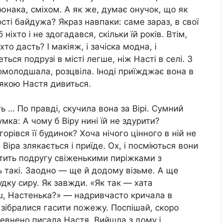
 юнака, сміхом. А як же, думає онучок, що як
ості байдужа? Якраз навпаки: саме зараз, в свої
ніхто і не здогадався, скільки їй років. Втім,
 хто дасть? І макіяж, і зачіска модна, і
ься подрузі в місті легше, ніж Насті в селі. З
помолодшала, розцвіла. Іноді приїжджає вона в
а якою Настя дивиться.
 … По правді, скучила вона за Вірі. Сумний
мка: А чому б Віру нині їй не здурити?
орівся її будинок? Хоча нічого цінного в ній не
Віра злякається і приїде. Ох, і посміються вони
стить подругу свіженькими пиріжками з
 такі. Заодно — ще й додому візьме. А ще
удку сиру. Як завжди. «Як так — хата
еш, Настенька?» — надривчасто кричала в
и зібралися гасити пожежу. Поспішай, скоро
певнено писала Настя. Вийшла з дому і