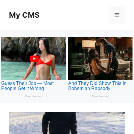
Skip
to
My CMS
Menu
content