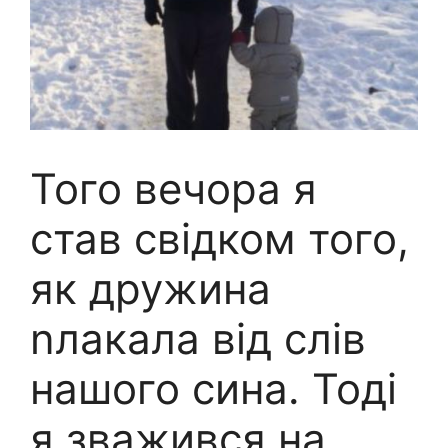
Того вечора я
став свідком того,
як дружина
nлакала від слів
нашого сина. Тоді
я зважився на