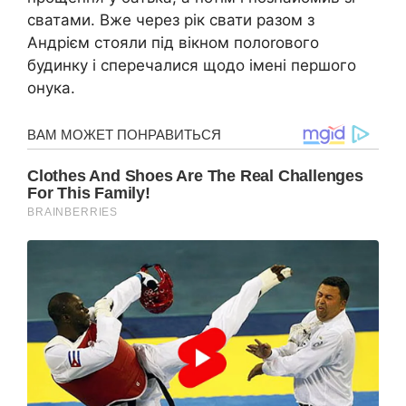
сватами. Вже через рік свати разом з
Андрієм стояли під вікном полоrового
будинку і сперечалися щодо імені першого
онука.