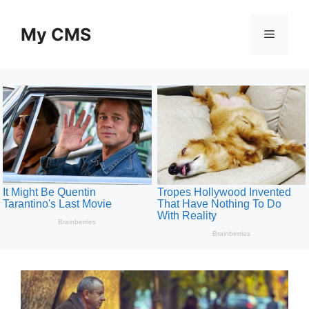
Skip
to
My CMS
Menu
content