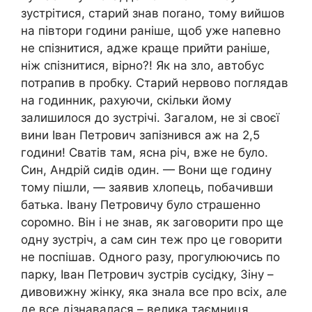
зустрітися, старий знав поrано, тому вийшов
на півтори години раніше, щоб уже напевно
не спізнитися, адже краще прийти раніше,
ніж спізнитися, вірно?! Як на зло, автобус
потрапив в пробку. Старий нервово поглядав
на годинник, рахуючи, скільки йому
залишилося до зустрічі. Загалом, не зі своєї
вини Іван Петрович запізнився аж на 2,5
години! Сватів там, ясна річ, вже не було.
Син, Андрій сидів один. — Вони ще годину
тому пішли, — заявив хлопець, побачивши
батька. Івану Петровичу було страшенно
соромно. Він і не знав, як заговорити про ще
одну зустріч, а сам син теж про це говорити
не поспішав. Одного разу, прогулюючись по
парку, Іван Петрович зустрів сусідку, Зіну –
дивовижну жінку, яка знала все про всіх, але
де все дізнавалася – велика таємниця.