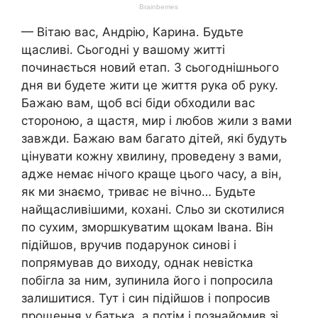
— Вітаю вас, Андрію, Карина. Будьте
щасливі. Сьогодні у вашому житті
починається новий етап. З сьогоднішнього
дня ви будете жити це життя рука об руку.
Бажаю вам, щоб всі біди обходили вас
стороною, а щастя, мир і любов жили з вами
завжди. Бажаю вам багато дітей, які будуть
цінувати кожну хвилину, проведену з вами,
адже немає нічого краще цього часу, а він,
як ми знаємо, триває не вічно… Будьте
найщасливішими, кохані. Сльо зи скотилися
по сухим, зморшкуватим щокам Івана. Він
підійшов, вручив подарунок синові і
попрямував до виходу, однак невістка
побігла за ним, зупинила його і попросила
залишитися. Тут і син підійшов і попросив
прощення у батька, а потім і познайомив зі