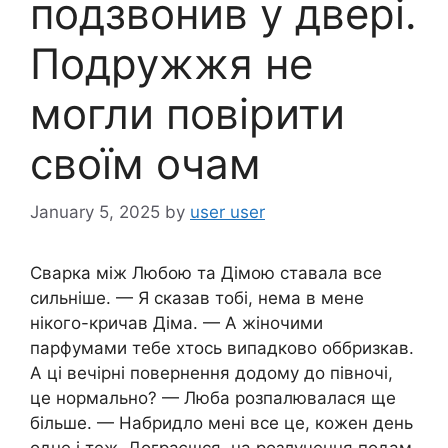
подзвонив у двері.
Подружжя не
могли повірити
своїм очам
January 5, 2025
by
user user
Сварка між Любою та Дімою ставала все
сильніше. — Я сказав тобі, нема в мене
нікого-кричав Діма. — А жіночими
парфумами тебе хтось випадково оббризкав.
А ці вечірні повернення додому до півночі,
це нормально? — Люба розпалювалася ще
більше. — Набридло мені все це, кожен день