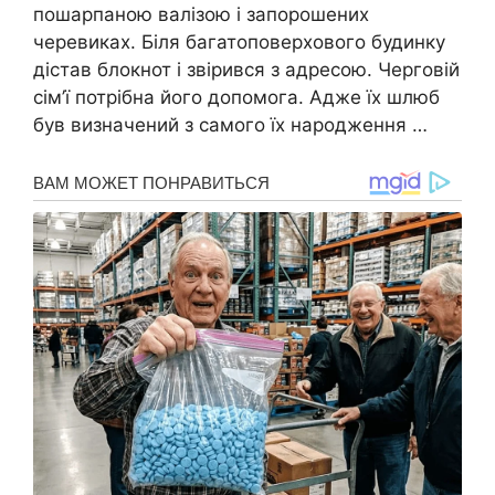
пошарпаною валізою і запорошених
черевиках. Біля багатоповерхового будинку
дістав блокнот і звірився з адресою. Черговій
сім’ї потрібна його допомога. Адже їх шлюб
був визначений з самого їх народження …