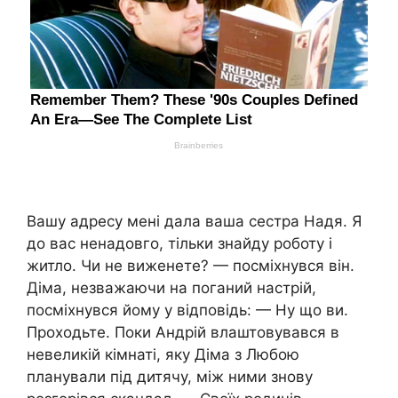
Вашу адресу мені дала ваша сестра Надя. Я
до вас ненадовго, тільки знайду роботу і
житло. Чи не виженете? — посміхнувся він.
Діма, незважаючи на поганий настрій,
посміхнувся йому у відповідь: — Ну що ви.
Проходьте. Поки Андрій влаштовувався в
невеликій кімнаті, яку Діма з Любою
планували під дитячу, між ними знову