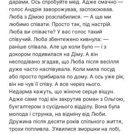
дарами. Ось спробуйте мед. Адже смачно —
голос Андрія заворожував, заспокоював.
Люба з Дімою розслабилися. — А ще ми
любимо співати. Просто так, під настрій.
Люба ви співаєте? У вас голос такий
співучий. Люба збентежено кивнула: —
раніше співала. Але це коли було — і з
докором подивилася на Діму. А він
несподівано згадав, що Люба після весілля
дуже часто наспівувала. Коли мила посуд
або просто прибирала по дому. А ось уже рік,
він не чув її співу. А все через нього.
Недарма кажуть, що жіноче серце віщун.
Адже саме тоді він закрутив роман з Ольгою,
бухгалтером з сусіднього відділу. Вона була
молода і струнка, на відміну від Люби.
Дружина після десяти років спільного життя,
трохи попливла. З’явилися зморшки на лобі,