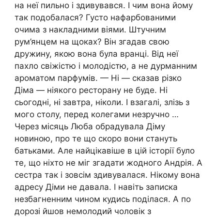
на неї пильно і здивувався. І чим вона йому
так подобалася? Густо нафарбованими
очима з накладними віями. Штучним
рум’янцем на щоках? Він згадав свою
дружину, якою вона була вранці. Від неї
пахло свіжістю і молодістю, а не дурманним
ароматом парфумів. — Ні — сказав різко
Діма — ніякого ресторану не буде. Ні
сьогодні, ні завтра, ніколи. І взагалі, злізь з
мого столу, перед колегами незручно …
Через місяць Люба обрадувала Діму
новиною, про те що скоро вони стануть
батьками. Але найцікавіше в цій історії було
те, що ніхто не міг згадати жодного Андрія. А
сестра так і зовсім здивувалася. Нікому вона
адресу Діми не давала. І навіть записка
незбагненним чином кудись поділася. А по
дорозі йшов немолодий чоловік з