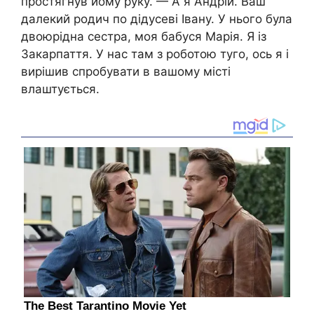
простягнув йому руку. — А я Андрій. Ваш
далекий родич по дідусеві Івану. У нього була
двоюрідна сестра, моя бабуся Марія. Я із
Закарпаття. У нас там з роботою туго, ось я і
вирішив спробувати в вашому місті
влаштується.