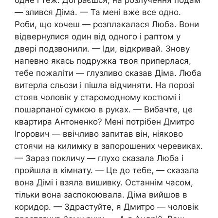
одне і теж. Дограєшся, на розлучення подам
— злився Діма. — Та мені вже все одно.
Роби, що хочеш — розплакалася Люба. Вони
відвернулися один від одного і раптом у
двері подзвонили. — Іди, відкривай. Знову
напевно якась подружка твоя приперлася,
тебе пожаліти — глузливо сказав Діма. Люба
витерла сльози і пішла відчиняти. На порозі
стояв чоловік у старомодному костюмі і
пошарпаної сумкою в руках. — Вибачте, це
квартира Антоненко? Мені потрібен Дмитро
Ігорович — ввічливо запитав він, ніяково
стоячи на килимку в запорошених черевиках.
— Зараз покличу — глухо сказала Люба і
пройшла в кімнату. — Це до тебе, — сказала
вона Дімі і взяла вишивку. Останнім часом,
тільки вона заспокоювала. Діма вийшов в
коридор. — Здрастуйте, я Дмитро — чоловік