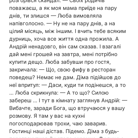
розгорівся скандал. — Своїх родичів
поважаєш, а як моя мама приїде на пару
днів, ти злишся — Люба вимовляла
напівголосно. — Ну не на пару днів, а на
цілий місяць, між іншим. І вчить тебе всяким
дурниць, хоча все життя одна прожила. А
Андрій ненадовго, він сам сказав. І взагалі
дай мені грошей на завтра, мені потрібно
купити дещо. Люба забувши про гостя,
закричала: — Що, свою фифу в ресторан
поведеш? Немає не дам. Діма підійшов до
неї впритул: — Даси, куди ти подінешся, а то
… Люба скрикнула: — А то що? Силою
забереш … І тут в кімнату заглянув Андрій: —
Вибачте, заради Бога, що втручаюся у вашу
розмову. Я там у вас на кухні
погосподарював трохи, чаю заварив.
Гостинці наші дістав. Підемо. Діма з будь-