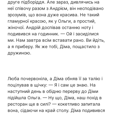
друге підборіддя. Але зараз, дивлячись на
неї співочу разом з Андрієм, він несподівано
зрозумів, що вона дуже красива. Не такий
гламурної красою, як у Ольги, а простий,
жіночої. Андрій доспівав останню ноту і
подивився на годинник. — Ой і засиділися
ми. Нам завтра всім вставати рано. Ви йдіть,
а я приберу. Як же тобі, Діма, пощастило з
дружиною.
Люба почервоніла, а Діма обняв її за талію і
поцілував в щічку: — Я і сам це знаю. На
наступний день в обідню перерву до Діми
підійшла Ольга. — Ну що, Діма, наш похід в
ресторан ще в силі? — кокетливо запитала
вона, сідаючи на край столу. Діма подивився