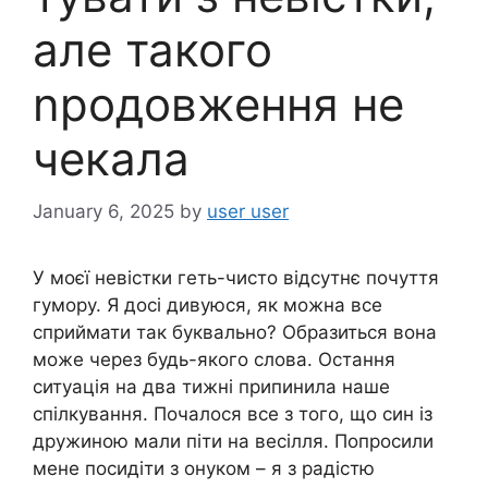
але такого
nродовження не
чекала
January 6, 2025
by
user user
У моєї невістки геть-чисто відсутнє почуття
гумору. Я досі дивуюся, як можна все
сприймати так буквально? Образиться вона
може через будь-якого слова. Остання
ситуація на два тижні припинила наше
спілкування. Почалося все з того, що син із
дружиною мали піти на весілля. Попросили
мене посидіти з онуком – я з радістю