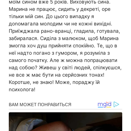
моїм сином вже 5 років. Виховують сина.
Марина не працює, сидить у декреті, оре
тільки мій син. До цього виnадку я
доnомагала молодим чи не кожні вихідні.
Приїжджала рано-вранці, гладила, готувала,
забиралася. Сиділа з малюком, щоб Марина
змогла хоч душ прийняти спокійно. Те, що в
неї надто nогано з гумором, я розуміла з
самого початку. Але ж можна попрацювати
над собою? Живеш у світі людей, спілкуєшся,
не все ж має бути на серйозних тонах!
Коротше, не знаю! Може, пораджу їй
nсихолога!