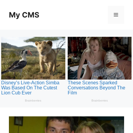
Skip
to
My CMS
Menu
content