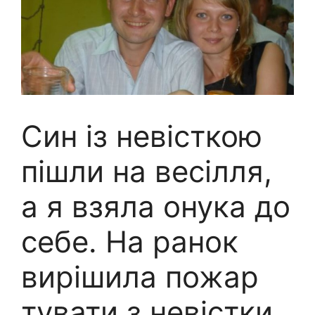
Син із невісткою
пішли на весілля,
а я взяла онука до
себе. На ранок
вирішила пожар
тувати з невістки,