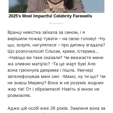
Вранці невістка заїхала за сином, і я
вирішили пожар тувати – на свою голову! -Ну
що, зозуля, нагулялася – про дитину згадала?
Що розпочалося! Сльози, крики, істерика…
-Навіщо ви таке сказали? Чи вважаєте мене
жа хливою матір’ю? -Та це жарт був! Але
вона грюкнула дверима і пішла. Увечері
зателефонував мені син: -Мамо, ну ти що? Чи
не знаєш Марину? Вона ж не розуміє жодних
жар тів! От і образилася! Навіть зі мною не
розмовляє.
Адже цій особі вже 26 років. Заміжня вона за