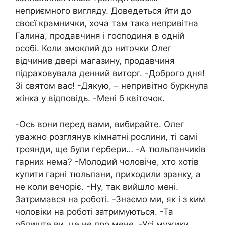
неприємного вигляду. Доведеться йти до
своєї крамнички, хоча там така непривітна
Галина, продавчиня і господиня в одній
особі. Коли змоклий до ниточки Олег
відчинив двері магазину, продавчиня
підраховувала денний виторг. -Доброго дня!
Зі святом вас! -Дякую, – непривітно буркнула
жінка у відповідь. -Мені б квіточок.
-Ось вони перед вами, вибирайте. Олег
уважно розглянув кімнатні рослини, ті самі
троянди, ще були гербери… -А тюльпанчиків
гарних нема? -Молодий чоловіче, хто хотів
купити гарні тюльпани, приходили зранку, а
не коли вечоріє. -Ну, так вийшло мені.
Затримався на роботі. -Знаємо ми, як і з ким
чоловіки на роботі затримуються. -Та
облиште ви, це не про мене. -Усі мужики