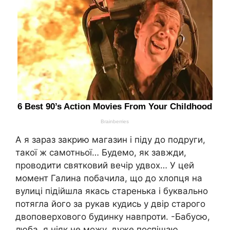
А я зараз закрию магазин і піду до подруги,
такої ж самотньої… Будемо, як завжди,
проводити святковий вечір удвох… У цей
момент Галина побачила, що до хлопця на
вулиці підійшла якась старенька і буквально
потягла його за рукав кудись у двір старого
двоповерхового будинку навпроти. -Бабусю,
люба, я ніяк не можу, дуже поспішаю.