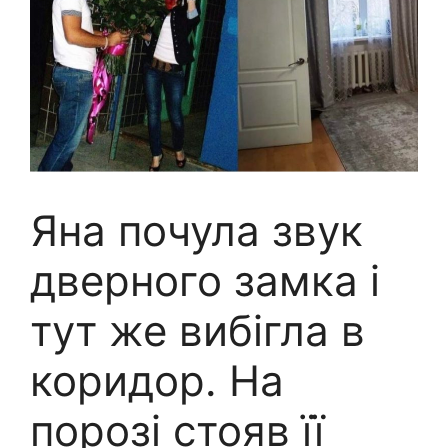
Яна почула звук
дверного замка і
тут же вибігла в
коридор. На
порозі стояв її