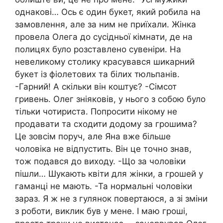
однакові… Ось є один букет, який робила на
замовлення, але за ним не приїхали. Жінка
провела Олега до сусідньої кімнати, де на
полицях було розставлено сувеніри. На
невеликому столику красувався шикарний
букет із фіолетових та білих тюльпанів.
-Гарний! А скільки він коштує? -Сімсот
гривень. Олег зніяковів, у нього з собою було
тільки чотириста. Попросити нікому не
продавати та сходити додому за грошима?
Це зовсім поруч, але Яна вже більше
чоловіка не відпустить. Він це точно знав,
тож подався до виходу. -Що за чоловіки
пішли… Шукають квіти для жінки, а грошей у
гаманці не мають. -Та нормальні чоловіки
зараз. Я ж не з гулянок повертаюся, а зі зміни
з роботи, виклик був у мене. І маю гроші,