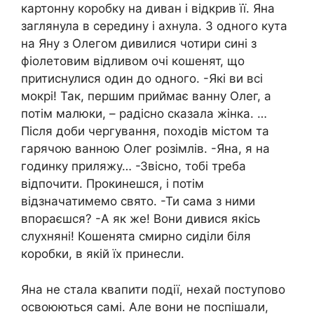
картонну коробку на диван і відкрив її. Яна
заглянула в середину і ахнула. З одного кута
на Яну з Олегом дивилися чотири сині з
фіолетовим відливом очі кошенят, що
притиснулися один до одного. -Які ви всі
мокрі! Так, першим приймає ванну Олег, а
потім малюки, – радісно сказала жінка. …
Після доби чергування, походів містом та
гарячою ванною Олег розімлів. -Яна, я на
годинку приляжу… -Звісно, ​​тобі треба
відпочити. Прокинешся, і потім
відзначатимемо свято. -Ти сама з ними
впораєшся? -А як же! Вони дивися якісь
слухняні! Кошенята смирно сиділи біля
коробки, в якій їх принесли.
Яна не стала квапити події, нехай поступово
освоюються самі. Але вони не поспішали,