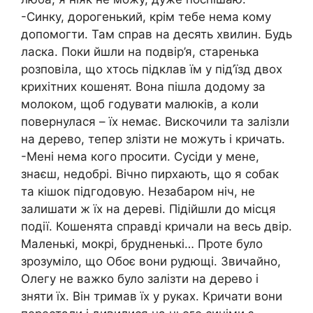
-Синку, дорогенький, крім тебе нема кому
допомогти. Там справ на десять хвилин. Будь
ласка. Поки йшли на подвір’я, старенька
розповіла, що хтось підклав їм у під’їзд двох
крихітних кошенят. Вона пішла додому за
молоком, щоб годувати малюків, а коли
повернулася – їх немає. Вискочили та залізли
на дерево, тепер злізти не можуть і кричать.
-Мені нема кого просити. Сусіди у мене,
знаєш, недобрі. Вічно пирхають, що я собак
та кішок підгодовую. Незабаром ніч, не
залишати ж їх на дереві. Підійшли до місця
події. Кошенята справді кричали на весь двір.
Маленькі, мокрі, брудненькі… Проте було
зрозуміло, що Обоє вони рудющі. Звичайно,
Олегу не важко було залізти на дерево і
зняти їх. Він тримав їх у руках. Кричати вони