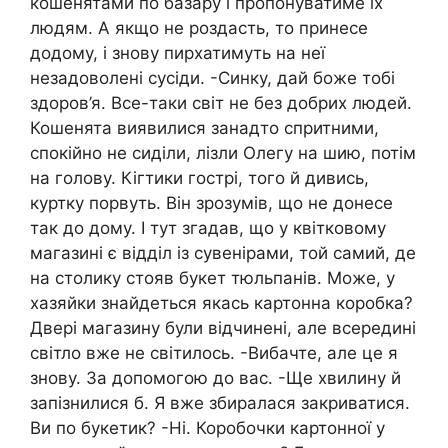
кошенятами по базару і пропонуватиме їх
людям. А якщо не роздасть, то принесе
додому, і знову пирхатимуть на неї
незадоволені сусіди. -Синку, дай боже тобі
здоров’я. Все-таки світ не без добрих людей.
Кошенята виявилися занадто спритними,
спокійно не сиділи, лізли Олегу на шию, потім
на голову. Кігтики гострі, того й дивись,
куртку порвуть. Він зрозумів, що не донесе
так до дому. І тут згадав, що у квітковому
магазині є відділ із сувенірами, той самий, де
на столику стояв букет тюльпанів. Може, у
хазяйки знайдеться якась картонна коробка?
Двері магазину були відчинені, але всередині
світло вже не світилось. -Вибачте, але це я
знову. За допомогою до вас. -Ще хвилину й
запізнилися б. Я вже збиралася закриватися.
Ви по букетик? -Ні. Коробочки картонної у