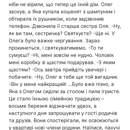
ніби не вірили, що тепер це їхній дім. Олег
заснув, а Яна купала кошенят з шампунем і
обтирала їх рушником, коли задзвонив
телефон. Дзвонила її старша сестра Оля. -Ну,
як ви там, сестричка? Святкуєте? -Ще ні. У
Олега було важке чергування. Зараз
прокинеться, і святкуватимемо. -То ти
сумуєш? -Ні, мені зовсім не нудно. Чоловік
мені коробку зі щастям подарував. -З яким
щастям? -Ось завтра прийдіть увечері і
побачите. -Ну, Олег в тебе ще той вигадник.
-Він у мене найкращий! …Було вже пізно, а
Яна з Олегом сиділи за столом і пили ігристе.
Це стало їхньою сімейною традицією –
восьме березня відзначати удвох, а
наступного дня запрошувати у гості родичів
та друзів. Вони спостерігали, як освоюються
у квартирі нові члени родини. Наїлися, пахучі