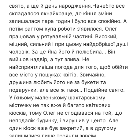
свято, а ще й день народження.Начебто все
складалося якнайкраще, до кінця зміни
залишалася пара годин і було все спокійно. А
потім раптом купа роботи зʼявилося. Олег
працював у рятувальній частині. Високий,
міцний, сильний і при цьому найдобрішої душі
чоловік. За це Яна його й полюбила… Він
вийшов надвір, а тут злива. Не
найсприятливіша погода для того, щоб обійти
все місто у пошуках квітів. Звичайно,
дружина любить його не за букети та
подарунки, але все ж таки… Подвійне свято.
У їхньому маленькому шахтарському
містечку не так вже й багато квіткових
кіосків, тому Олег не сподівався на той, що
неподалік будинку, і вирушив у центр. Але
один кіоск вже був закритий, а в другому
залишилися лише троянди зовсім