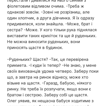
перестали і дивилися на нього синіми з
фіолетовим відливом очима. -Треба ж
однакові зовсім. -Зовні не розрізниш, але
один хлопчик, а друга дівчинка. Я їх одразу
придивилася, коли знайшла. -Може, брат і
сестра? -Може. У кого тільки рука піднялася
виставити таких крихіток та ще й руденьких.
Не можна виносити руденьких, вони
приносять щастя в будинок.
-Руденьких? Щастя? -Так, це перевірена
прикмета. -І куди їх тепер? -Не знаю, у мене
своїх вихованців удома четверо. Заберу поки
що, а завтра на ринок віднесу, може хто
візьме на щастя. -Гаразд, бабусю, ніякого
ринку. Не треба їх розлучати, якщо вони є
братом і сестрою. Заберу собі це щастя.
Олег уявив, як нещасна бабуся ходитиме з