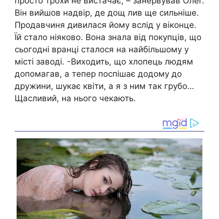
просто трохи не вистачає, – занервував Олег.
Він вийшов надвір, де дощ лив ще сильніше.
Продавчиня дивилася йому вслід у віконце.
Їй стало ніяково. Вона знала від покупців, що
сьогодні вранці сталося на найбільшому у
місті заводі. -Виходить, що хлопець людям
допомагав, а тепер поспішає додому до
дружини, шукає квіти, а я з ним так грубо…
Щасливий, на нього чекають.