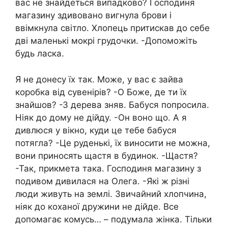
вас не знайдеться випадково? Господиня
магазину здивовано вигнула брови і
ввімкнула світло. Хлопець притискав до себе
дві маленькі мокрі грудочки. -Допоможіть
будь ласка.
Я не донесу їх так. Може, у вас є зайва
коробка від сувенірів? -О Боже, де ти їх
знайшов? -З дерева зняв. Бабуся попросила.
Ніяк до дому не дійду. -Он воно що. А я
дивлюся у вікно, куди це тебе бабуся
потягла? -Це руденькі, їх виносити не можна,
вони приносять щастя в будинок. -Щастя?
-Так, прикмета така. Господиня магазину з
подивом дивилася на Олега. -Які ж різні
люди живуть на землі. Звичайний хлопчина,
ніяк до коханої дружини не дійде. Все
допомагає комусь… – подумала жінка. Тільки