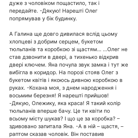
дуже з чоловіком пощастило, так і
передайте. -Дякую! Нарешті Олег
попрямував у бік будинку.
А Галина ще довго дивилася вслід цьому
хлопцеві з добрим серцем, букетом
тюльпанів та коробкою зі щастям… …Олег не
став дзвонити в двері, а тихенько відкрив
двері ключем. Яна почула звук замка і тут же
вибігла в коридор. На порозі стояв Олег з
букетом квітів і якоюсь дивною коробкою в
руках. -Кохана моя, з днем ​​народження і
восьмим березня! Я нарешті прийшов!
-Дякую, Олежику, яка краса! Я такий колір
тюльпанів вперше бачу. Це ти квіти по
всьому місту шукав? І що це за коробка? –
здивовано запитала Яна. -А в ній – щастя, –
раптом сказав чоловік. Він поставив