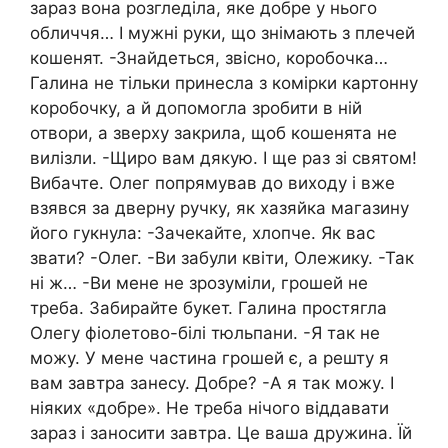
зараз вона розгледіла, яке добре у нього
обличчя… І мужні руки, що знімають з плечей
кошенят. -Знайдеться, звісно, ​​коробочка…
Галина не тільки принесла з комірки картонну
коробочку, а й допомогла зробити в ній
отвори, а зверху закрила, щоб кошенята не
вилізли. -Щиро вам дякую. І ще раз зі святом!
Вибачте. Олег попрямував до виходу і вже
взявся за дверну ручку, як хазяйка магазину
його гукнула: -Зачекайте, хлопче. Як вас
звати? -Олег. -Ви забули квіти, Олежику. -Так
ні ж… -Ви мене не зрозуміли, грошей не
треба. Забирайте букет. Галина простягла
Олегу фіолетово-білі тюльпани. -Я так не
можу. У мене частина грошей є, а решту я
вам завтра занесу. Добре? -А я так можу. І
ніяких «добре». Не треба нічого віддавати
зараз і заносити завтра. Це ваша дружина. Їй