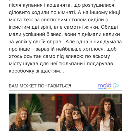
після купання і кошенята, що розпушилися,
діловито ходили по кімнаті. А на іншому кінці
міста теж за святковим столом сиділи з
ігристим дві зрілі, але самотні жінки. Обидві
мали успішний бізнес, вони піднімали келихи
за успіх у своїй справі. Але одна з них думала
про інше – зараз їй найбільше хотілося, щоб
хтось ось так само під зливою по всьому
місту шукав для неї тюльпани і подарував
коробочку зі щастям…