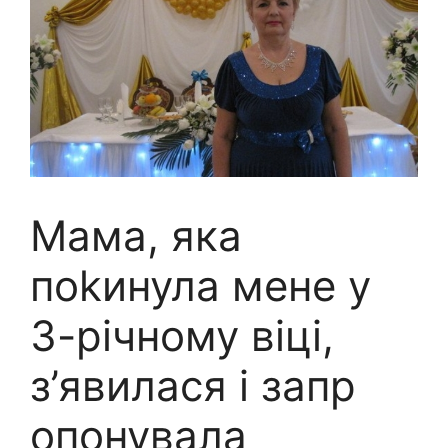
Мама, яка
поkинула мене у
3-річному віці,
з’явилася і запр
опонувала