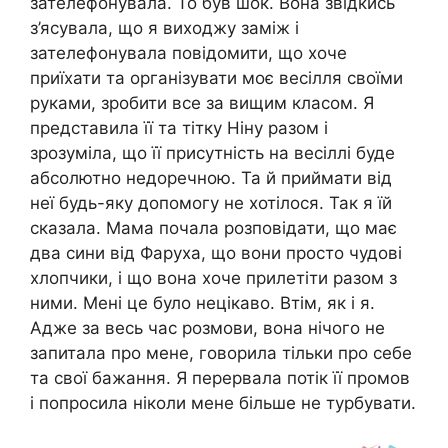
зателефонувала. То був шок. Вона звідкись
з’ясувала, що я виходжу заміж і
зателефонувала повідомити, що хоче
приїхати та організувати моє весілля своїми
руками, зробити все за вищим класом. Я
представила її та тітку Ніну разом і
зрозуміла, що її присутність на весіллі буде
абсолютно недоречною. Та й приймати від
неї будь-яку допомогу не хотілося. Так я їй
сказала. Мама почала розповідати, що має
два сини від Фаруха, що вони просто чудові
хлопчики, і що вона хоче прилетіти разом з
ними. Мені це було нецікаво. Втім, як і я.
Адже за весь час розмови, вона нічого не
запитала про мене, говорила тільки про себе
та свої бажання. Я перервала потік її промов
і попросила ніколи мене більше не турбувати.