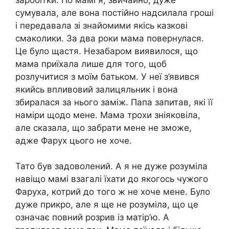
сумувала, але вона постійно надсилала гроші
і передавала зі знайомими якісь казкові
смаколики. За два роки мама повернулася.
Це було щастя. Незабаром виявилося, що
мама приїхала лише для того, щоб
розлучитися з моїм батьком. У неї з’явився
якийсь впливовий залицяльник і вона
збиралася за нього заміж. Папа запитав, які її
наміри щодо мене. Мама трохи зніяковіла,
але сказала, що забрати мене не зможе,
адже Фарух цього не хоче.
Тато був задоволений. А я не дуже розуміла
навіщо мамі взагалі їхати до якогось чужого
Фаруха, котрий до того ж не хоче мене. Було
дуже прикро, але я ще не розуміла, що це
означає повний розрив із матір’ю. А