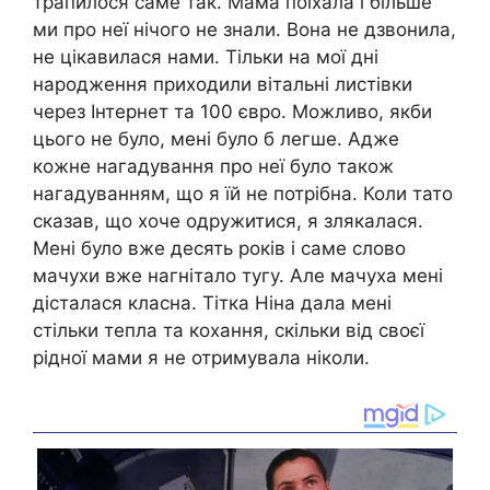
трапилося саме так. Мама поїхала і більше
ми про неї нічого не знали. Вона не дзвонила,
не цікавилася нами. Тільки на мої дні
народження приходили вітальні листівки
через Інтернет та 100 євро. Можливо, якби
цього не було, мені було б легше. Адже
кожне нагадування про неї було також
нагадуванням, що я їй не потрібна. Коли тато
сказав, що хоче одружитися, я злякалася.
Мені було вже десять років і саме слово
мачухи вже нагнітало тугу. Але мачуха мені
дісталася класна. Тітка Ніна дала мені
стільки тепла та кохання, скільки від своєї
рідної мами я не отримувала ніколи.