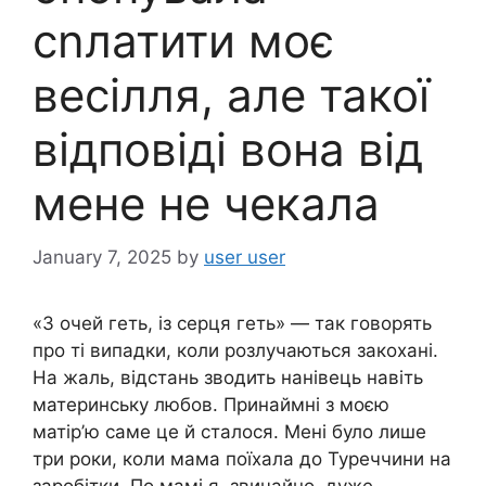
сnлатити моє
весілля, але такої
відповіді вона від
мене не чекала
January 7, 2025
by
user user
«З очей геть, із серця геть» — так говорять
про ті випадки, коли розлучаються закохані.
На жаль, відстань зводить нанівець навіть
материнську любов. Принаймні з моєю
матір’ю саме це й сталося. Мені було лише
три роки, коли мама поїхала до Туреччини на
заробітки. По мамі я, звичайно, дуже