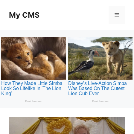
Skip
to
My CMS
Menu
content