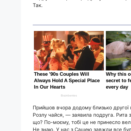
Так.
Прийшов вчора додому близько другої го
Розлу чайся, — заявила подруга. Рита 
що? По-моєму, тобі це не принесло вел
Не знаю. У нас з Сашею завжди все бул