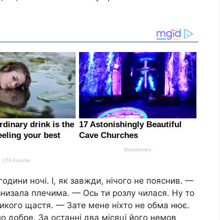
дини ночі. І, як завжди, нічого не пояснив. —
знизала плечима. — Ось ти розлу чилася. Ну то
икого щастя. — Зате мене ніхто не обма нює.
о добре. За останні два місяці його немов