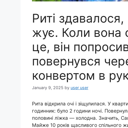
Риті здавалося,
жує. Коли вона 
це, він попросив
повернувся чере
конвертом в ру
January 9, 2025
by
user user
Рита відкрила очі і зіщулилася. У квар
годинник: було 2 години ночі. Повернул
половині ліжка — холодна. Значить, Са
Майже 10 років щасливого спільного жит