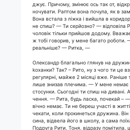
джує. Причому, змінює ось так от, відкр
ночувати. Раптом вона почула, як в за
Вона встала з ліжка і вийшла в коридо
не спиш? — Ти серйозно? — відповіла Р
чоловік тільки прийшов додому. Вважа
ж тобі говорив, у мене багато роботи. 
реальніше? — Ритка, —
Олександр благально глянув на дружину
kоханки? Так? – Рито, ну з чого ти це 
регулярні, майже 2 місяці вже. Раніше
лише знизав плечима. — У мене немає і
стосунки. Сьогодні ти спиш на дивані. 
чення. — Рита, будь ласка, почекай – 
вічно немає. Ти не береш участі в житті
чекати, коли прокинеться дружина. Він 
сина, відвела його в школу, а сама пої
Подруга Рити, Тоня, відразу помітила