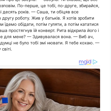
зповім. По-перше, це тобі, по-друге, збирайся,
 десять років. — Саша, ти обіцяв все
ругу роботу. Жив у батьків. Я хотів зробити
и їдемо обідати, потім гуляти, а потім кататися
Саша простягнув їй конверт. Рита відкрила його і
це для мене? — Здивувалася вона. — Виб ач,
 думці не було тобі змі нювати. Я тебе кохаю. —
світі.