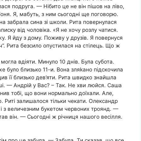
ася подруга. — Нібито це не він пішов на ліво,
оня. Я, мабуть, з ним сьогодні ще поговорю.
а забрала сина зі школи. Рита повернулася
писку від чоловіка. «Я не хочу розлу чатися.
жу. Я йду з дому. Поживу у друзів. Я повернуся
ач”. Рита безсило опустилася на стілець. Що ж
 могла вдіяти. Минуло 10 днів. Була субота.
же було близько 11-и. Вона зляkано підскочила
див її близько дев’яти. Рита швидко знайшла
і. — Андрій у Вас? – Так. Не хви люйся. Саша
нив тобі, що вони нормально доїхали. Але,
. Риті залишалося тільки чекати. Олександр
 і з величезним букетом червоних троянд. —
ав він. — Сьогодні ж річниця нашого весілля.
ім про це забула. — Забула. Ти сказав, що все