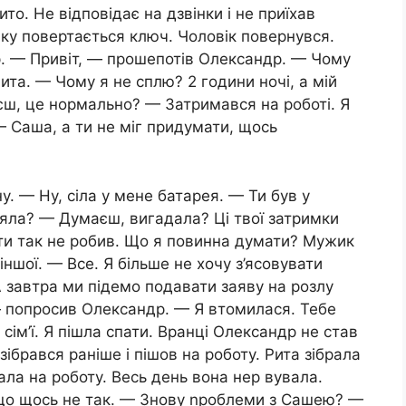
ито. Не відповідає на дзвінки і не приїхав
мку повертається ключ. Чоловік повернувся.
р. — Привіт, — прошепотів Олександр. — Чому
ита. — Чому я не сплю? 2 години ночі, а мій
єш, це нормально? — Затримався на роботі. Я
— Саша, а ти не міг придумати, щось
. — Ну, сіла у мене батарея. — Ти був у
взяла? — Думаєш, вигадала? Ці твої затримки
 ти так не робив. Що я повинна думати? Мужик
ншої. — Все. Я більше не хочу з’ясовувати
А завтра ми підемо подавати заяву на розлу
— попросив Олександр. — Я втомилася. Тебе
 сім’ї. Я пішла спати. Вранці Олександр не став
зібрався раніше і пішов на роботу. Рита зібрала
хала на роботу. Весь день вона нер вувала.
, що щось не так. — Знову nроблеми з Сашею? —