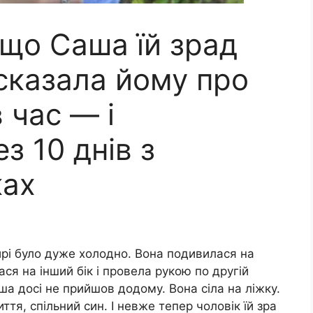
 що Саша їй зрад
сказала йому про
 час — і
з 10 днів з
ках
тирі було дуже холодно. Вона подивилася на
ася на інший бік і провела рукою по другій
ша досі не прийшов додому. Вона сіла на ліжку.
тя, спільний син. І невже тепер чоловік їй зра