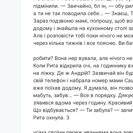
підмінили. — Звичайно, бл ін, — обу рил
а ти не так поводила себе… — Знаєш, Т
Зараз подзвоню мамі, попрошу, щоб вон
додому і знайшла на кухонному столі за
Але і розповісти тобі поки нічого не мо
через кілька тижнів і все поясню. Ви б
робити? Вона нер вувала, але нічого не
Коли Рита відкрила очі, на годиннику в
на ліжку. Де ж Андрій? Зазвичай він бу
свій телефон і набрала номер мами Саш
вже поїхав додому. Я думала, він позво
мабуть, забув… — Все в порядку. Дякую
з’явився вдома через годину. Красивий
Що відбувається? — Ти забула? — запит
Рита охнула. З
усіма своїми переж иваннями вона зовс