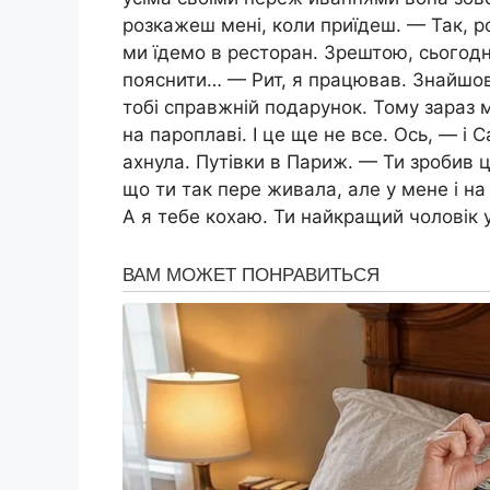
розкажеш мені, коли приїдеш. — Так, ро
ми їдемо в ресторан. Зрештою, сьогодні
пояснити… — Рит, я працював. Знайшов д
тобі справжній подарунок. Тому зараз м
на пароплаві. І це ще не все. Ось, — і 
ахнула. Путівки в Париж. — Ти зробив 
що ти так пере живала, але у мене і на
А я тебе кохаю. Ти найкращий чоловік у 