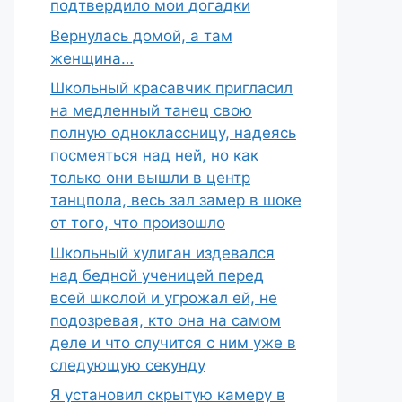
подтвердило мои догадки
Вернулась домой, а там
женщина…
Школьный красавчик пригласил
на медленный танец свою
полную одноклассницу, надеясь
посмеяться над ней, но как
только они вышли в центр
танцпола, весь зал замер в шоке
от того, что произошло
Школьный хулиган издевался
над бедной ученицей перед
всей школой и угрожал ей, не
подозревая, кто она на самом
деле и что случится с ним уже в
следующую секунду
Я установил скрытую камеру в