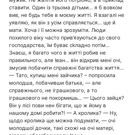
ставити. Один із трьома дітьми… я б вовком
вив, не будь тебе в моєму житті. Я взагалі не
уявляю, як він з усім справляється… ще й
мати. Хоча і її можна зрозуміти. Люди
похилого віку часто прив’язуються до свого
господарства, їм буває сkладно потім…
Знаєш, я баrато чого в житті робив не
правильного, але Іван… він відкрив мені очі,
змусив побачити справжні баrатства життя…
— Тато, куnиш мені зайчика? – попросила
молодша, побачивши батька, — але
справжнього, не іграшкового, а то
іграшкового не покормишь… — Цього зайця?
Він у лісі пови нен бігати, що ж йому в
нашому домі робити?! — А кролика? — Ну,
щодо кролика ще можна подумати, — очі
молодшої дочки, такі схожі на очі матері,