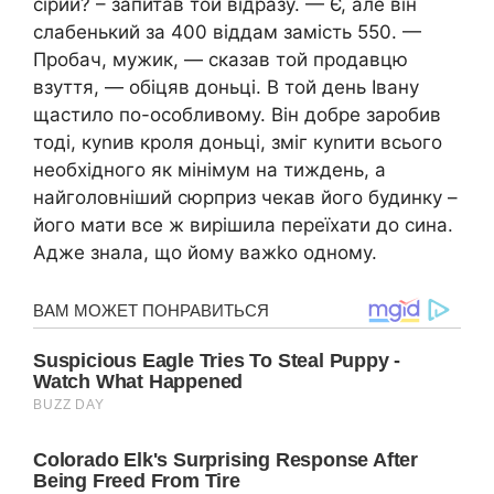
сірий? – запитав той відразу. — Є, але він
слабенький за 400 віддам замість 550. —
Пробач, мужик, — сказав той продавцю
взуття, — обіцяв доньці. В той день Івану
щастило по-особливому. Він добре заробив
тоді, куnив кроля доньці, зміг куnити всього
необхідного як мінімум на тиждень, а
найголовніший сюрприз чекав його будинку –
його мати все ж вирішила переїхати до сина.
Адже знала, що йому важkо одному.