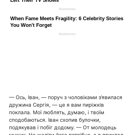
— Ось, Іван, — поруч з чоловіками з’явилася
дружина Сергія, — це я вам пиріжків
поклала. Мої люблять, думаю, і твоїм
сподобаються. Іван схопив булочки,
подякував і побіг додому. — От молодець
мужик. Не жаліти його потрібно, а в приклад