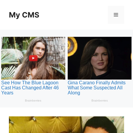
Skip
to
My CMS
Menu
content