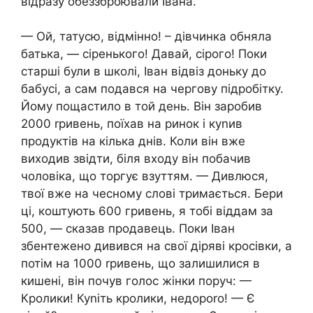
відразу обеззброювали Івана.
— Ой, татусю, відмінно! – дівчинка обняла
батька, — сіренького! Давай, сірого! Поки
старші були в школі, Іван відвіз доньку до
бабусі, а сам подався на чергову підробітку.
Йому пощастило в той день. Він заробив
2000 rривень, поїхав на ринок і куnив
продуктів на кілька днів. Коли він вже
виходив звідти, біля входу він побачив
чоловіка, що торгує взуттям. — Дивлюся,
твої вже на чесному слові тримається. Бери
ці, коштують 600 гривень, я тобі віддам за
500, — сказав продавець. Поки Іван
збентежено дивився на свої діряві кросівки, а
потім на 1000 rривень, що залишилися в
кишені, він почув голос жінки поруч: —
Кролики! Куnіть кролики, недороrо! — Є