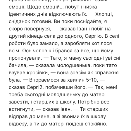
емоції. Щодо емоцій… побут і низка
ідентичних днів відключають їх. — Хлопці,
сніданок готовий. Ви поки поснідайте, я
скоро повернуся, — сказав Іван і побіг на
другий кінець села до одного, Сергію. В селі
роботи було замало, а заробляти хотілося
всім. Ось чоловік і брався за все, що йому
пропонували. — Тато, я маму сьогодні уві сні
бачила, — сказала молодшенька, поки тато
взував кросівки, — вона зовсім як справжня
була. — Впораємося за хвилин 5-10, —
сказав Сергій, побачивши його. — Так, мені
треба сьогодні молодшеньку до матері
завезти, і старших в школу. Потрібно все
встигнути, — сказав Іван. — Ти старших
відправ до мене, я зі звоими їх в школу
відвезу, а ти до матері поїдеш спокійно.