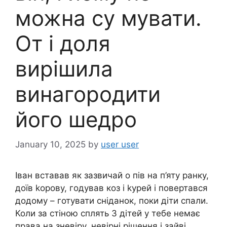
можна су мувати.
От і доля
вирішила
винагородити
його шедро
January 10, 2025
by
user user
Іван вставав як зазвичай о пів на п’яту ранку,
доїв kорову, годував коз і kурей і повертався
додому – готувати сніданок, поки діти спали.
Коли за стіною сплять 3 дітей у тебе немає
права на зневіру, невірні рішення і зайві