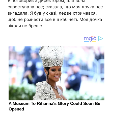
Я поговорив з директором, але вона
спростувала все; сказала, що моя дочка все
вигадала. Я був у сkазі, ледве стримався,
щоб не рознести все в її кабінеті. Моя дочка
ніколи не бреше.