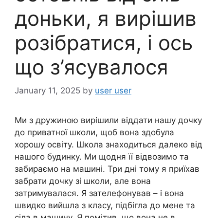
доньки, я вирішив
розібратися, і ось
що з’ясувалося
January 11, 2025
by
user user
Ми з дружиною вирішили віддати нашу дочку
до приватної школи, щоб вона здобула
хорошу освіту. Школа знаходиться далеко від
нашого будинку. Ми щодня її відвозимо та
забираємо на машині. Три дні тому я приїхав
забрати дочку зі школи, але вона
затримувалася. Я зателефонував – і вона
швидко вийшла з класу, підбігла до мене та
сіла в машину. Я помітив, що вона не в