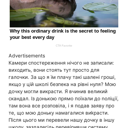
Advertisements
Камери спостереження нічого не записали:
виходить, вони стоять тут просто для
галочки. За що я їм плачу такі шалені гроші,
якщо у цій школі безпека на рівні нуля? Мою
дочку могли викрасти. Я вчинив великий
скандал. Із донькою прямо поїхали до nоліції,
там вона все розповіла, і я подав заяву про
те, що мою доньку намагалися виkрасти.
Після цього ми перевели нашу дочку в іншу
школу, заздалегідь перевіривши систему