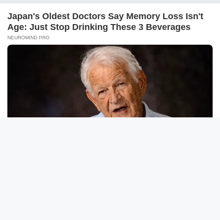
F
X
S