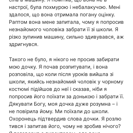
настрої, була похмурою і небалакучою. Мені
здалося, що вона отримала погану оцінку.
Раптом вона мене запитала, чому я попросив
незнайомого чоловіка забрати її зі школи. Я
різко зупинив машину, сильно здивувався, аж
здригнувся.
Такого не було, я нікого не просив забирати
мою дочку. Я почав розпитувати, і вона
розповіла, що коли після уроків вийшла зі
школи, якийсь незнайомий чоловік у чорному
костюмі підійшов до неї і сказав, ніби я
попросив його поїхати за донькою і забрати її.
Дякувати Богу, моя дочка дуже розумна – і
не повірила йому. Ми поїхали до школи.
Охоронець підтвердив слова дочки. Я розлю
тився і запитав його, чому не зробив нічого?