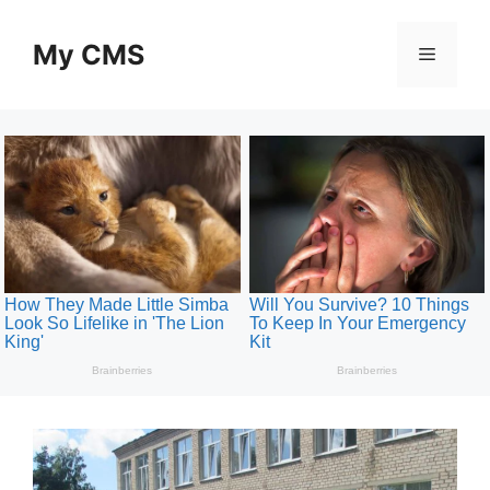
Skip
to
My CMS
Menu
content