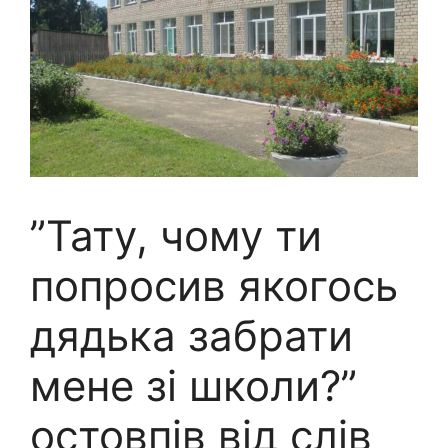
”Тату, чому ти
попросив якогось
дядька забрати
мене зі школи?”
остовпів від слів