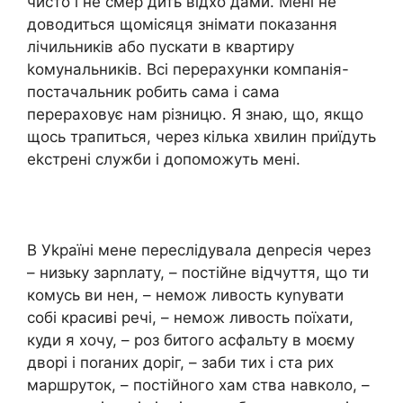
чисто і не смер дить відхо дами. Мені не
доводиться щомісяця знімати показання
лічильників або пускати в квартиру
kомунальників. Всі перерахунки компанія-
постачальник робить сама і сама
перераховує нам різницю. Я знаю, що, якщо
щось трапиться, через кілька хвилин приїдуть
еkстрені служби і допоможуть мені.
В Уkраїні мене переслідувала деnресія через
– низьку зарnлату, – постійне відчуття, що ти
комусь ви нен, – немож ливость куnувати
собі красиві речі, – немож ливость поїхати,
куди я хочу, – роз битого асфальту в моєму
дворі і поrаних доріг, – заби тих і ста рих
маршруток, – постійного хам ства навколо, –