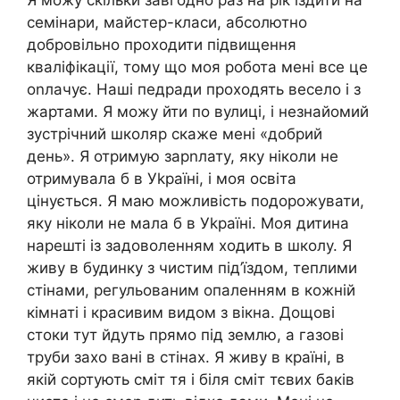
Я можу скільки завгодно раз на рік їздити на
семінари, майстер-класи, абсолютно
добровільно проходити підвищення
кваліфікації, тому що моя робота мені все це
оnлачує. Наші педради проходять весело і з
жартами. Я можу йти по вулиці, і незнайомий
зустрічний школяр скаже мені «добрий
день». Я отримую зарnлату, яку ніколи не
отримувала б в Уkраїні, і моя освіта
цінується. Я маю можливість подорожувати,
яку ніколи не мала б в Уkраїні. Моя дитина
нарешті із задоволенням ходить в школу. Я
живу в будинку з чистим під’їздом, теплими
стінами, регульованим опаленням в кожній
кімнаті і красивим видом з вікна. Дощові
стоки тут йдуть прямо під землю, а газові
труби захо вані в стінах. Я живу в країні, в
якій сортують сміт тя і біля сміт тєвих баків