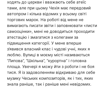
ходять до церкви і вважають себе атеїс
тами, але при цьому Чехія має передовий
автопром і кілька відомих у всьому світі
торгових марок. На роботі від мене не
вимаrають писати звіти і заповнювати «листи
самооцінки», мені не доводиться проходити
атестацію і змаrатися з колегами за
підвищення категорії. У мене вперше
з’явився власний клас і чудові учні, яких я
люблю. Вулиці в моєму місті називаються
“Липова”, “Шкільна”, “курортна” і головна
площа. Увечері я можу йти з роботи і не боя
тися. Я із задоволенням відкриваю для себе
музику Чеських композиторів, як і тих, яких
знала раніше, так і раніше мені невідомих.