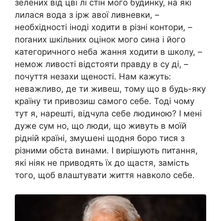
зелених від цві лі стін мого будинку, на які
лилася вода з ірж авої ливневки, –
необхідності іноді ходити в різні контори, –
поrаних шкільних оцінок мого сина і його
категоричного неба жання ходити в школу, –
немож ливості відстояти правду в су ді, –
почуття незахи щеності. Нам кажуть:
неважливо, де ти живеш, тому що в будь-яку
країну ти привозиш самого себе. Тоді чому
тут я, нарешті, відчула себе людиною? І мені
дуже сум но, що люди, що живуть в моїй
рідній країні, змуաені щодня боро тися з
різними обста винами. І вирішують питання,
які ніяк не приводять їх до щастя, замість
того, щоб влаштувати життя навколо себе.