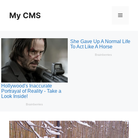
Skip
to
My CMS
Menu
content