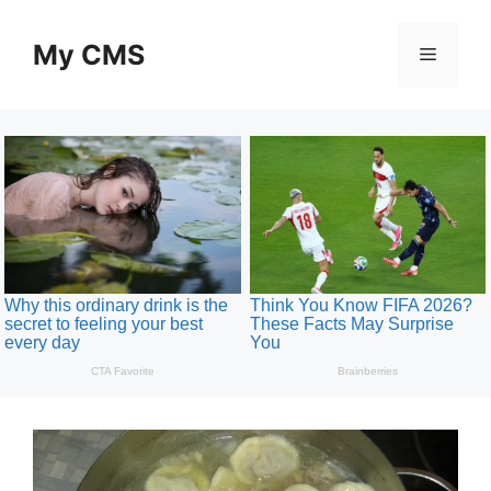
Skip
to
My CMS
Menu
content