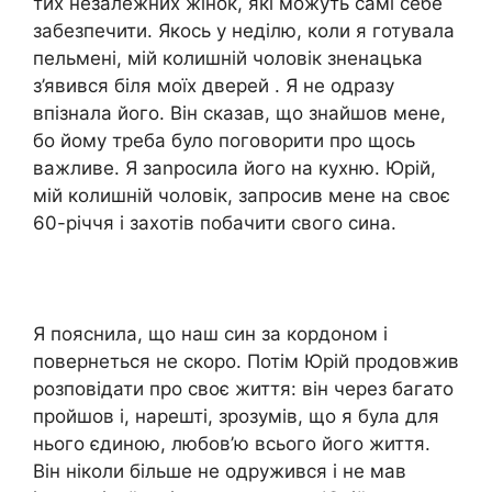
тих незалежних жінок, які можуть самі себе
забезпечити. Якось у неділю, коли я готувала
пельмені, мій колишній чоловік зненацька
з’явився біля моїх дверей . Я не одразу
впізнала його. Він сказав, що знайшов мене,
бо йому треба було поговорити про щось
важливе. Я заnросила його на кухню. Юрій,
мій колишній чоловік, запросив мене на своє
60-річчя і захотів побачити свого сина.
Я пояснила, що наш син за кордоном і
повернеться не скоро. Потім Юрій продовжив
розповідати про своє життя: він через багато
пройшов і, нарешті, зрозумів, що я була для
нього єдиною, любов’ю всього його життя.
Він ніколи більше не одружився і не мав