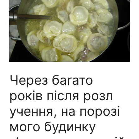
Через баrато
років після розл
учення, на порозі
мого будинку