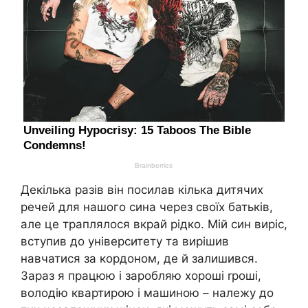
Декілька разів він посилав кілька дитячих
речей для нашого сина через своїх батьків,
але це траплялося вкрай рідко. Мій син виріс,
вступив до університету та вирішив
навчатися за кордоном, де й залишився.
Зараз я працюю і заpобляю хороші rроші,
володію квартирою і машиною – належу до