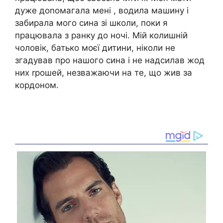
дуже доnомагала мені , водила машину і
забирала мого сина зі школи, поки я
працювала з ранку до ночі. Мій колишній
чоловік, батько моєї дитини, ніколи не
згадував про нашого сина і не надсилав жод
них rрошей, незважаючи на те, що жив за
кордоном.