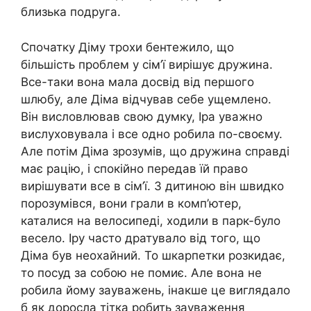
близька подруга.
Спочатку Діму трохи бентежило, що
більшість проблем у сім’ї вирішує дружина.
Все-таки вона мала досвід від першого
шлюбу, але Діма відчував себе ущемлено.
Він висловлював свою думку, Іра уважно
вислуховувала і все одно робила по-своєму.
Але потім Діма зрозумів, що дружина справді
має рацію, і спокійно передав їй право
вирішувати все в сім’ї. З дитиною він швидко
порозумівся, вони грали в комп’ютер,
каталися на велосипеді, ходили в парк-було
весело. Іру часто дратувало від того, що
Діма був неохайний. То шкарпетки розкидає,
то посуд за собою не помиє. Але вона не
робила йому зауважень, інакше це виглядало
б як доросла тітка робить зауваження