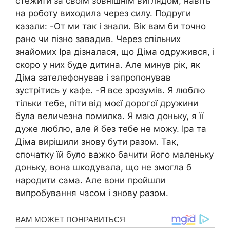
стежити за своїм зовнішнім виглядом, навіть
на роботу виходила через силу. Подруги
казали: -От ми так і знали. Вік вам би точно
рано чи пізно завадив. Через спільних
знайомих Іра дізналася, що Діма одружився, і
скоро у них буде дитина. Але минув рік, як
Діма зателефонував і запропонував
зустрітись у кафе. -Я все зрозумів. Я люблю
тільки тебе, піти від моєї дорогої дружини
була величезна помилка. Я маю доньку, я її
дуже люблю, але й без тебе не можу. Іра та
Діма вирішили знову бути разом. Так,
спочатку їй було важко бачити його маленьку
доньку, вона шкодувала, що не змогла б
народити сама. Але вони пройшли
випробування часом і знову разом.