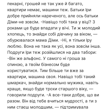
пекарні, грошей не так уже й багато,
квартири немає, машини теж. Батьки Іри
добре прийняли нареченого, але ось батьки
Діми-не зовсім. -Навіщо тобі така у віці? З
роками це буде впадати у вічі. Ти ж молодий
хлопець, то знайди собі дівчину за віком, —
обурювалася мама Діми. -Ні, я тільки Іру
люблю. Вона не така як усі, вона зовсім інша.
Подруги Іри теж розійшлися на два табори:
-Він же альфонс. У самого ні гроша за
спиною, а твоїм бізнесом буде
користуватися. Тим більше ти вже за
квартири, машина своя. Навіщо тобі такий
шмаркач, знайди нормально мужика, навіть
краще, якщо буде трохи старшого віку, —
говорили подруги. -А все-таки добре, що ви
разом. Він від тебе вчиться мудрості, а ти з
ним стаєш молодшим, — підтримувала