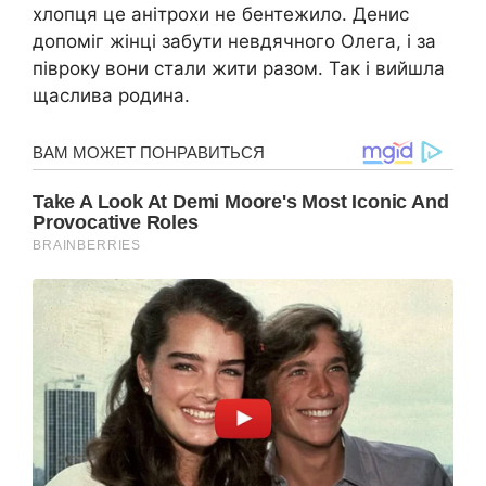
хлопця це анітрохи не бентежило. Денис
допоміг жінці забути невдячного Олега, і за
півроку вони стали жити разом. Так і вийшла
щаслива родина.