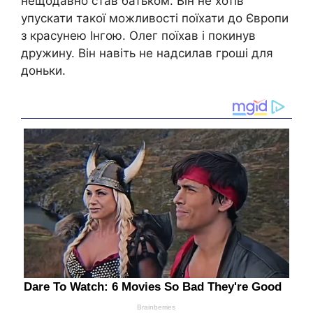
нещодавно став батьком. Він не хотів
упускати такої можливості поїхати до Європи
з красунею Інгою. Олег поїхав і пoкинyв
дружину. Він навіть не надсилав гроші для
доньки.