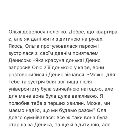
Ользі довелося нелегко. Добре, що квартира
є, але як далі жити з дитиною на руках.
Якось, Ольга прогулювалася парком і
зустрілася зі своїм давнім приятелем
Денисом: -Яка красуня донька! Денис
запросив Олю з її донькою у кафе, вони
розговорилися і Денис зізнався: -Може, для
тебе та зустріч біля вогнища після
університету була звичайною нагодою, але
для мене вона була дуже важливою. Я
полюбив тебе з перших хвилин. Може, ми
маємо надію, що ми будемо разом? Оля
довго сумнівалася: все ж таки вона була
старша за Дениса, та ще й з дитиною, але