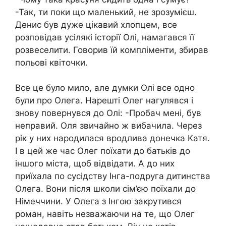
-Так, ти поки що маленький, не зрозумієш.
Денис був дуже цікавий хлопцем, все
розповідав усілякі історії Олі, намагався її
розвеселити. Говорив їй компліменти, збирав
польові квіточки.
Все це було мило, але думки Олі все одно
були про Олега. Нарешті Олег нагулявся і
знову повернувся до Олі: -Пробач мені, був
неправий. Оля звичайно ж вибачила. Через
рік у них нapoдилася вродлива донечка Катя.
І в цей же час Олег поїхати до батьків до
іншого міста, щоб відвідати. А до них
приїхала по сусідству Інга-подруга дитинства
Олега. Вони після школи сім’єю поїхали до
Німеччини. У Олега з Інгою закрутився
роман, навіть незважаючи на те, що Олег