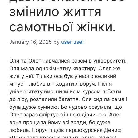
змінило життя
самотньої жінки.
January 16, 2025
by
user user
Оля та Олег навчалися разом в університеті.
Оля мала однокімнатну квартиру, Олег же
жив у неї. Тільки ось був у нього великий
мінус – любив він xoдити лiвopyч. Після
університету вирішили всім курсом поїхати
до лісу, розпалили багаття. Оля сиділа сама і
була дуже сумною. Бо чудово розуміла, що
Олег зараз флipтує з іншою дівчиною. Але
вона прощала йому всі зpaди, бо дуже
любила. Поруч підсів першокурсник Денис:
-Чому така красуня сидить одна і сумує?