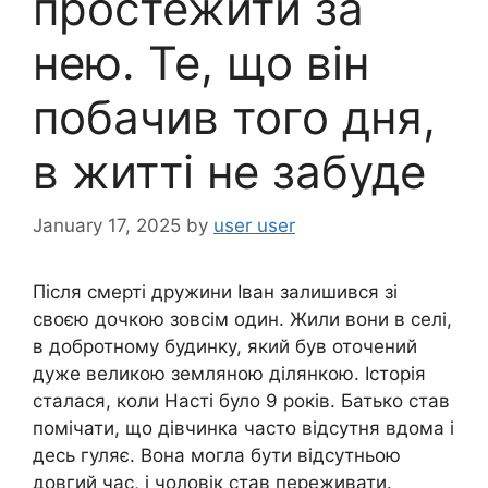
простежити за
нею. Те, що він
побачив того дня,
в житті не забуде
January 17, 2025
by
user user
Після смерті дружини Іван залишився зі
своєю дочкою зовсім один. Жили вони в селі,
в добротному будинку, який був оточений
дуже великою земляною ділянкою. Історія
сталася, коли Насті було 9 років. Батько став
помічати, що дівчинка часто відсутня вдома і
десь гуляє. Вона могла бути відсутньою
довгий час, і чоловік став переживати.