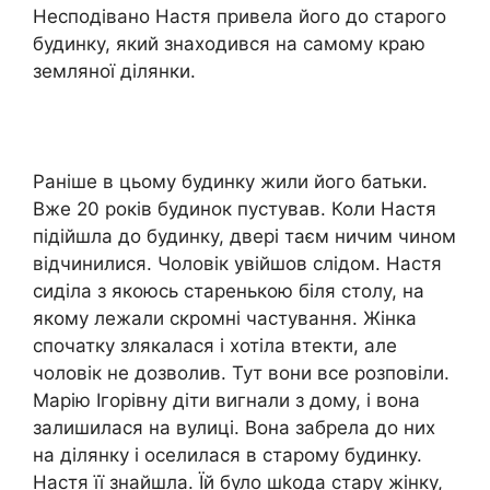
Несподівано Настя привела його до старого
будинку, який знаходився на самому краю
земляної ділянки.
Раніше в цьому будинку жили його батьки.
Вже 20 років будинок пустував. Коли Настя
підійшла до будинку, двері таєм ничим чином
відчинилися. Чоловік увійшов слідом. Настя
сиділа з якоюсь старенькою біля столу, на
якому лежали скромні частування. Жінка
спочатку злякалася і хотіла втекти, але
чоловік не дозволив. Тут вони все розповіли.
Марію Ігорівну діти вигнали з дому, і вона
залишилася на вулиці. Вона забрела до них
на ділянку і оселилася в старому будинку.
Настя її знайшла. Їй було шkода стару жінку,