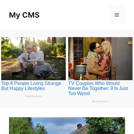
Skip
to
My CMS
Menu
content