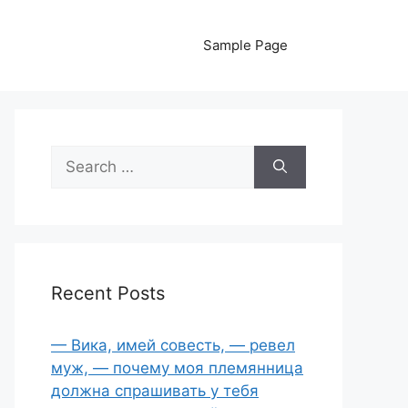
Sample Page
Search
for:
Recent Posts
— Вика, имей совесть, — ревел
муж, — почему моя племянница
должна спрашивать у тебя