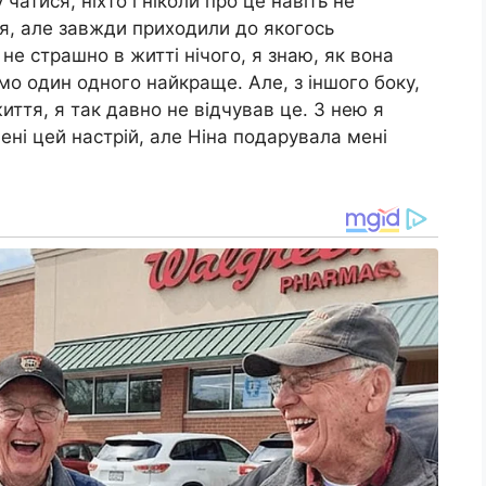
 чатися, ніхто і ніколи про це навіть не
ся, але завжди приходили до якогось
не страшно в житті нічого, я знаю, як вона
ємо один одного найкраще. Але, з іншого боку,
иття, я так давно не відчував це. З нею я
мені цей настрій, але Ніна подарувала мені