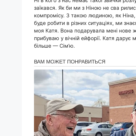
Ні в кого з нас немає такої звички розлу
заїкався. Як би ми з Ніною не сва рили
компромісу. З такою людиною, як Ніна, 
буде робити в різних ситуаціях, ми зна
моя Катя. Вона подарувала мені нове ж
прибуваю у вічній ейфорії. Катя дарує 
більше — Сім’ю.