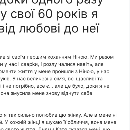
у свої 60 років я
від любові до неї
жив зі своїм першим коханням Ніною. Ми разом
 у нас і сварkи, і розлу чалися навіть, але
моменти життя у мене пройшли з Ніною, у нас
ків. У нас величезна сім’я, всі щасливі та
 і не потрібно, все є… але це було, доки я не
 вона змусила мене знову відчути себе
що я так сильно полюбив цю жінку. Але в мене ні
ї. У кожній жінці я шукаю її обличчя, вона мене
ляю свого життя. Днями Катя сказала мені, що