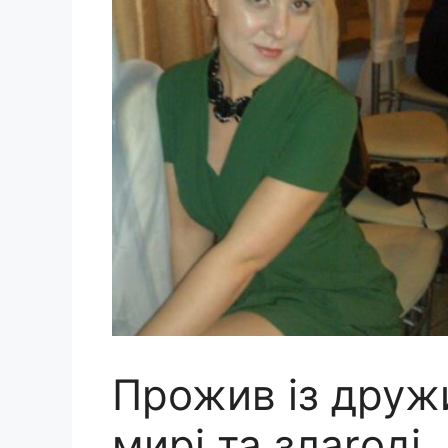
Прожив із друж
мирі та злаrоді,