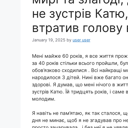
не зустрів Катю,
втратив голову 
January 19, 2025
by
user user
Мені майже 60 років, я все життя про
за 40 років стільки всього пройшли, були
обов’язково сходилися . Всі найкращі 
народилося 3 дітей. Нині вже багато ону
здорові. Я думав, що мені нічого в житті
зустрів Катю. Їй тридцять років, і саме
молодим.
Я навіть не пам’ятаю, як так сталося, 
дня не минає, щоб я не згадував про не
просто зачарувала , і без неї я не уяв