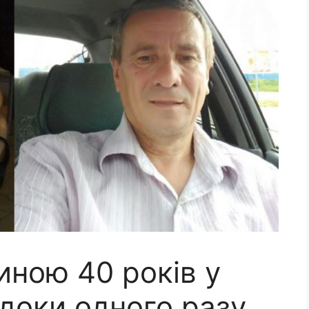
иною 40 років у
 доки одного разу