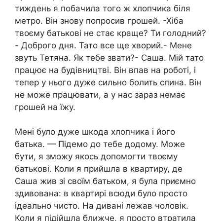
тиждень я побачила того ж хлопчика біля
метро. Він знову попросив грошей. -Хіба
твоєму батькові не стає краще? Ти голодний?
- Доброго дня. Тато все ще хворий.- Мене
звуть Тетяна. Як тебе звати?- Саша. Мій тато
працює на будівництві. Він впав на роботі, і
тепер у нього дуже сильно болить спина. Він
не може працювати, а у нас зараз немає
грошей на їжу.
Мені було дуже шкода хлопчика і його
батька. — Підемо до тебе додому. Може
бути, я зможу якось допомогти твоєму
батькові. Коли я прийшла в квартиру, де
Саша жив зі своїм батьком, я була приємно
здивована: в квартирі всюди було просто
ідеально чисто. На дивані лежав чоловік.
Коли я підійшла ближче, я просто втратила