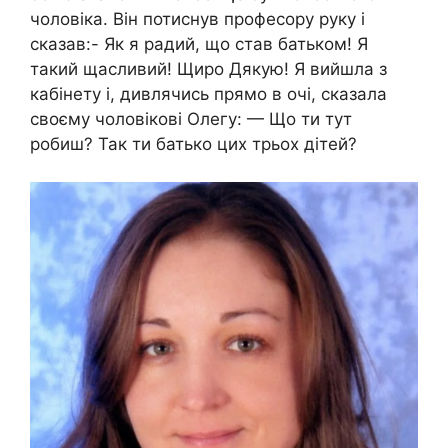
чоловіка. Він потиснув професору руку і
сказав:- Як я радий, що став батьком! Я
такий щасливий! Щиро Дякую! Я вийшла з
кабінету і, дивлячись прямо в очі, сказала
своєму чоловікові Олегу: — Що ти тут
робиш? Так ти батько цих трьох дітей?