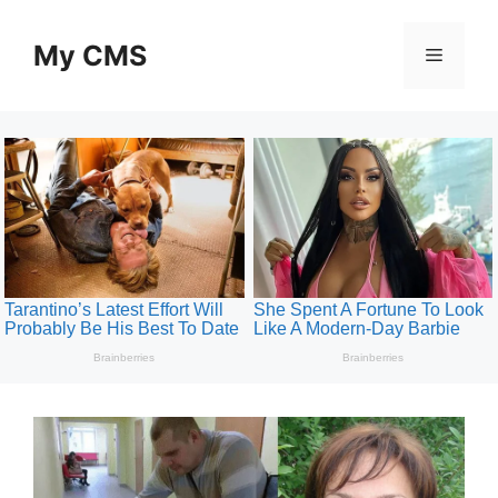
Skip
to
My CMS
Menu
content