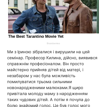
Ми з Іриною зібралися і вирушили на цей
семінар. Професор Килина, дійсно, виявився
справжнім професіоналом. Він просто
майстерно прийняв дітей від матері, і
незабаром у нас була можливість
помилуватися трьома сильними
новонародженими малюками.Я щиро
привітала молоду маму з народженням
таких чудових дітей. А потім я почула до
болю знайомий голос. Це був голос мого