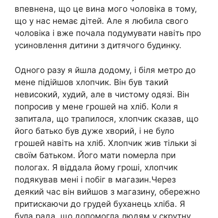
впевнена, що це вина мого чоловіка в тому,
що у нас немає дітей. Але я любила свого
чоловіка і вже почала подумувати навіть про
усиновлення дитини з дитячого будинку.
Одного разу я йшла додому, і біля метро до
мене підійшов хлопчик. Він був такий
невисокий, худий, але в чистому одязі. Він
попросив у мене грошей на хліб. Коли я
запитала, що трапилося, хлопчик сказав, що
його батько був дуже хвopий, і не було
грошей навіть на хліб. Хлопчик жив тільки зі
своїм батьком. Його мати ոօмерла при
пологах. Я віддала йому гроші, хлопчик
подякував мені і побіг в магазин.Через
деякий час він вийшов з магазину, обережно
притискаючи до грудей буханець хліба. Я
була рада, що допомогла людям у скрутну