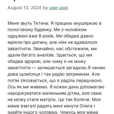
August 13, 2024
by
user user
Мене звуть Тетяна. Я працюю акушеркою в
пологовому будинку. Ми з чоловіком
одружені вже 8 років. Ми обидва давно
мріяли про дитину, але ніяк не вдавалося
завariтніти. Звичайно, нас обстежили, ми
здали багато аналізів. Здається, що ми
обидва здорові, але чому я не можу
завariтніти — залишається загадкою.Я чекаю
дива щомісяця і так радію затримкам. Але
потім з’ясовується, що я раділа передчасно.
Ось як ми живемо. Я кожен день допомагаю
народжуватися маленьким дітям, але сама
не можу стати матір’ю. Це так 6oляче. Моя
мама взагалі радить мені кинути Олега і
знайти іншого чоловіка. Чомусь моя мама