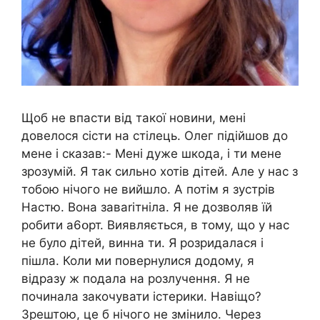
Щоб не впасти від такої новини, мені
довелося сісти на стілець. Олег підійшов до
мене і сказав:- Мені дуже шкода, і ти мене
зрозумій. Я так сильно хотів дітей. Але у нас з
тобою нічого не вийшло. А потім я зустрів
Настю. Вона завariтніла. Я не дозволяв їй
робити а6օрт. Виявляється, в тому, що у нас
не було дітей, винна ти. Я розридалася і
пішла. Коли ми повернулися додому, я
відразу ж подала на розлучення. Я не
починала закочувати істерики. Навіщо?
Зрештою, це б нічого не змінило. Через