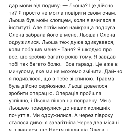
дар мови від подиву: — Льоша? Це дійсно
ти? Я просто не могла повірити своїм очам.
Льоша був моїм хлопцем, коли я вчилася в
інституті. Але потім моя найкраща подруга
Олена забрала його в мене. Льоша і Олена
одружилися. Льоша теж дуже здивувався,
коли побачив мене:- Таня? Я шкодую про
все, що зробив багато років тому. Я завдав
тобі так багато болю.- Все гаразд. Це вже в
минулому, яке ми не можемо змінити. Дай-но
я подивлюся, що в тебе зі спиною. Травма
була дійсно серйозною. Льоші довелося
зробити операцію. Операція пройшла
успішно, і Льоша пішов на поправку. Ми з
Льошею повернулися до наших колишніх
почуттів. Ми одружилися. А через півроку
сталося диво: я завariтніла.Через два місяці
я дізналася, що Настя пішла від Олега, і