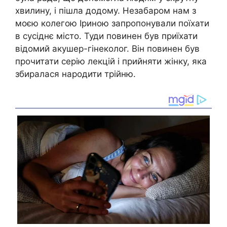
хвилину, і пішла додому. Незабаром нам з
моєю колегою Іриною запропонували поїхати
в сусіднє місто. Туди повинен був приїхати
відомий акушер-гінеколог. Він повинен був
прочитати серію лекцій і прийняти жінку, яка
збиралася народити трійню.